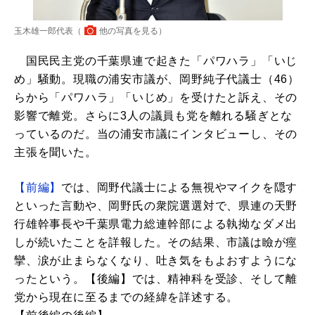
玉木雄一郎代表（
他の写真を見る
）
国民民主党の千葉県連で起きた「パワハラ」「いじ
め」騒動。現職の浦安市議が、岡野純子代議士（46）
らから「パワハラ」「いじめ」を受けたと訴え、その
影響で離党。さらに3人の議員も党を離れる騒ぎとな
っているのだ。当の浦安市議にインタビューし、その
主張を聞いた。
【前編】
では、岡野代議士による無視やマイクを隠す
といった言動や、岡野氏の衆院選選対で、県連の天野
行雄幹事長や千葉県電力総連幹部による執拗なダメ出
しが続いたことを詳報した。その結果、市議は瞼が痙
攣、涙が止まらなくなり、吐き気をもよおすようにな
ったという。【後編】では、精神科を受診、そして離
党から現在に至るまでの経緯を詳述する。