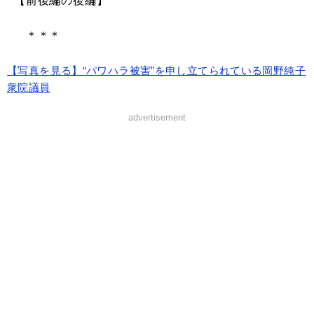
【前後編の後編】
＊＊＊
【写真を見る】“パワハラ被害”を申し立てられている岡野純子
衆院議員
advertisement