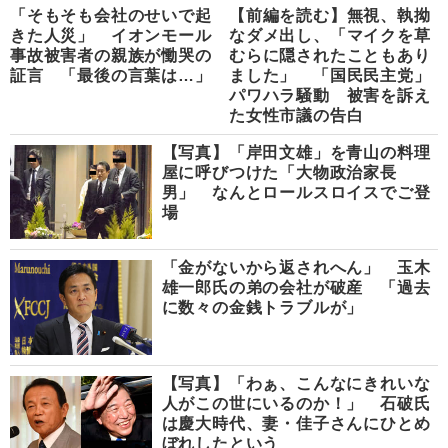
「そもそも会社のせいで起
【前編を読む】無視、執拗
きた人災」 イオンモール
なダメ出し、「マイクを草
事故被害者の親族が慟哭の
むらに隠されたこともあり
証言 「最後の言葉は…」
ました」 「国民民主党」
パワハラ騒動 被害を訴え
た女性市議の告白
【写真】「岸田文雄」を青山の料理
屋に呼びつけた「大物政治家長
男」 なんとロールスロイスでご登
場
「金がないから返されへん」 玉木
雄一郎氏の弟の会社が破産 「過去
に数々の金銭トラブルが」
【写真】「わぁ、こんなにきれいな
人がこの世にいるのか！」 石破氏
は慶大時代、妻・佳子さんにひとめ
ぼれしたという