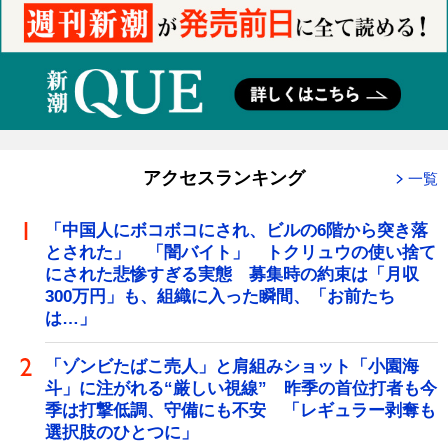
アクセスランキング
一覧
「中国人にボコボコにされ、ビルの6階から突き落
とされた」 「闇バイト」 トクリュウの使い捨て
にされた悲惨すぎる実態 募集時の約束は「月収
300万円」も、組織に入った瞬間、「お前たち
は…」
「ゾンビたばこ売人」と肩組みショット「小園海
斗」に注がれる“厳しい視線” 昨季の首位打者も今
季は打撃低調、守備にも不安 「レギュラー剥奪も
選択肢のひとつに」