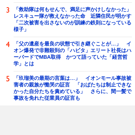
「救助隊は何もせんで、満足に声かけしなかった」
レスキュー隊が救えなかった命 近隣住民が明かす
「二次被害を出さないのが訓練の鉄則になっている
様子」
「父の遺産を最良の状態で引き継ぐことが…」 イ
オン爆発で非難殺到の「ハビタ」エリート社長はハ
ーバードでMBA取得 かつて語っていた「経営哲
学」とは
「玖瑠美の最期の言葉は…」 イオンモール事故被
害者の親族が慟哭の証言 「おばたちは制止できな
かった自分たちを責めている」 さらに、間一髪で
事故を免れた従業員の証言も