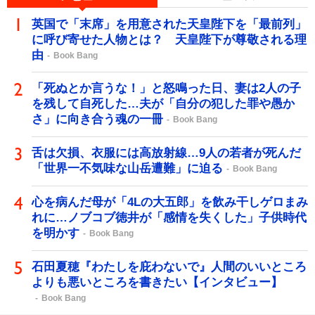
英国で「末席」を用意された天皇陛下を「最前列」
に呼び寄せた人物とは？ 天皇陛下が尊敬される理
由
Book Bang
「死ぬとか言うな！」と怒鳴った日、妻は2人の子
を残して自死した…夫が「自分の犯した罪や愚か
さ」に向き合う魂の一冊
Book Bang
舌は欠損、衣服には高放射線…9人の若者が死んだ
「世界一不気味な山岳遭難」に迫る
Book Bang
心を病んだ母が「4Lの大五郎」を飲み干しゲロまみ
れに…ノブコブ徳井が「感情を失くした」子供時代
を明かす
Book Bang
石田夏穂『わたしを庇わないで』人間のいいところ
よりも悪いところを書きたい【インタビュー】
Book Bang