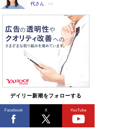
皇陛下はお元気でおられるか」がサウジ国王の第
代さん
PR
一声になる理由
Book Bang
デイリー新潮をフォローする
Facebook
X
YouTube