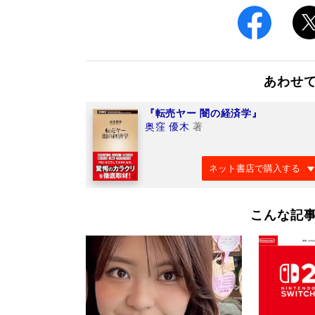
あわせ
『転売ヤー 闇の経済学』
奥窪 優木
著
ネット書店で購入する
こんな記