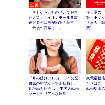
話題
「そもそも会社のせいで起き
任天堂の「S
た人災」 イオンモール事故
策 不安
被害者の親族が慟哭の証言
「素人」転
「最後の言葉は…」
穴”
「月の儲けは15万」日本の図
家電量販
書館の雑誌から無断転載し、
たちはこ
化粧品を転売… 「中国人転売
転売集団
ヤー」のリアルな日常