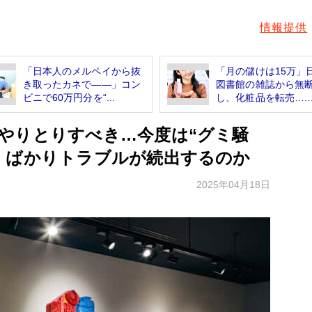
情報提供
「日本人のメルペイから抜
「月の儲けは15万」
き取ったカネで――」コン
図書館の雑誌から無
ビニで60万円分を“...
し、化粧品を転売…..
やりとりすべき…今度は“グミ騒
」ばかりトラブルが続出するのか
2025年04月18日