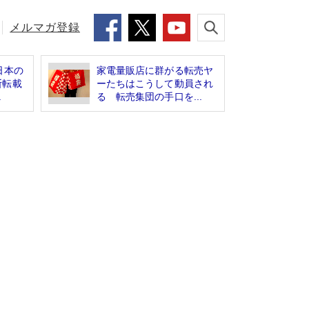
メルマガ登録
日本の
家電量販店に群がる転売ヤ
断転載
ーたちはこうして動員され
.
る 転売集団の手口を...