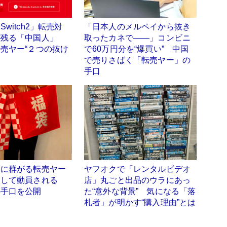
witch2」転売対
「日本人のメルペイから抜き
が残る「中国人」
取ったカネで――」コンビニ
売ヤー“２つの抜け
で60万円分を“爆買い” 中国
で売りさばく「転売ヤー」の
手口
店に群がる転売ヤー
ヤフオクで「レンタルビデオ
うして動員される
店」丸ごと出品のウラにあっ
の手口を公開
た“意外な背景” 気になる「落
札者」が明かす“購入理由”とは