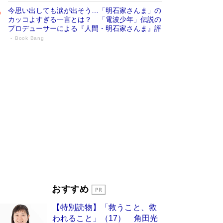
今思い出しても涙が出そう…「明石家さんま」の
カッコよすぎる一言とは？ 「電波少年」伝説の
プロデューサーによる『人間・明石家さんま』評
Book Bang
「宇宙兄弟」最終46巻がベストセラー1
位 宇宙開発への関心を押し上げた18年の
物語に幕 特装版には「宇宙で描かれたマ
ンガ」も収録
Book Bang
美輪明宏 晩年の回答を集めた『ほほえんで生き
るための人生相談』がランクイン［エンターテイ
メントベストセラー］
Book Bang
「『火垂るの墓』は、大嘘である」原作者が抱き
続けた“自責の念”とは…「自己憐憫は描きたくな
い」監督が徹底的にこだわったこと（後編） #
戦争の記憶
Book Bang
入社10年目にして最下位の営業がトップに大逆
おすすめ
転 上司の“意外な一言”から生まれた「雑談のテ
クニック」とは
Book Bang
【特別読物】「救うこと、救
皇室はなぜ世界から尊敬されているのか？ 「天
われること」（17） 角田光