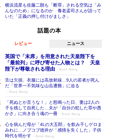
横浜流星も佐藤二朗も「断罪」される空気は「み
んなのため」になるのか 養老孟司さんが語って
いた「正義の押し付けがましさ」
話題の本
レビュー
ニュース
英国で「末席」を用意された天皇陛下を
「最前列」に呼び寄せた人物とは？ 天皇
陛下が尊敬される理由
Book Bang
舌は欠損、衣服には高放射線…9人の若者が死ん
だ「世界一不気味な山岳遭難」に迫る
Book Bang
「死ぬとか言うな！」と怒鳴った日、妻は2人の
子を残して自死した…夫が「自分の犯した罪や愚
かさ」に向き合う魂の一冊
Book Bang
心を病んだ母が「4Lの大五郎」を飲み干しゲロま
みれに…ノブコブ徳井が「感情を失くした」子供
時代を明かす
Book Bang