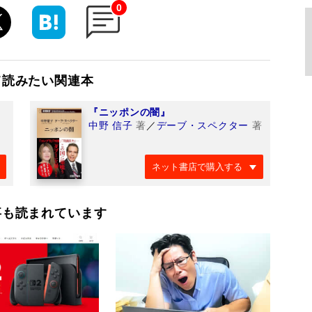
0
て読みたい関連本
『ニッポンの闇』
中野 信子
著
／
デーブ・スペクター
著
ネット書店で購入する
事も読まれています