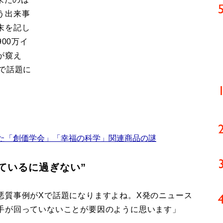
う出来事
末を記し
00万イ
が窺え
で話題に
た「創価学会」「幸福の科学」関連商品の謎
ているに過ぎない”
悪質事例がXで話題になりますよね。X発のニュース
手が回っていないことが要因のように思います」