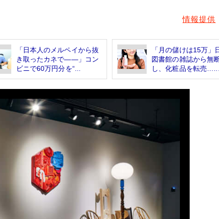
情報提供
「日本人のメルペイから抜
「月の儲けは15万」
き取ったカネで――」コン
図書館の雑誌から無
ビニで60万円分を“...
し、化粧品を転売…..