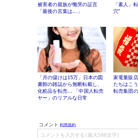
被害者の親族が慟哭の証言
「素人」転
「最後の言葉は…」
穴”
「月の儲けは15万」日本の図
家電量販
書館の雑誌から無断転載し、
たちはこ
化粧品を転売… 「中国人転売
転売集団
ヤー」のリアルな日常