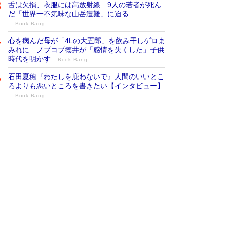
舌は欠損、衣服には高放射線…9人の若者が死ん
だ「世界一不気味な山岳遭難」に迫る
Book Bang
心を病んだ母が「4Lの大五郎」を飲み干しゲロま
みれに…ノブコブ徳井が「感情を失くした」子供
時代を明かす
Book Bang
石田夏穂『わたしを庇わないで』人間のいいとこ
ろよりも悪いところを書きたい【インタビュー】
Book Bang
73歳でも働くしかない 「老後レス時代」
に交通誘導員の独白が話題
Book Bang
「なんで？ そんな馬鹿な……」90歳になった作
家・阿刀田高さんが、ひとり暮らしの生活を明か
す
Book Bang
追悼・東野圭吾さん 週間ベストセラーランキン
グに『容疑者Xの献身』『白夜行』など代表作が
並ぶ［文庫ベストセラー］
Book Bang
和田秀樹の70代、80代向け新書がベスト3を独
占 上半期1位にも選出［新書ベストセラー］