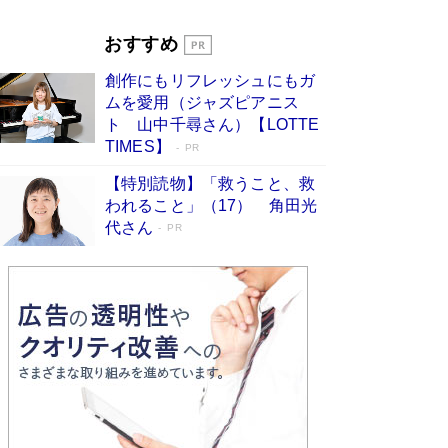
Book Bang
「『火垂るの墓』は、大嘘である」原作者が抱き
おすすめ
続けた“自責の念”とは…「自己憐憫は描きたくな
い」監督が徹底的にこだわったこと（後編） #
創作にもリフレッシュにもガ
戦争の記憶
Book Bang
ムを愛用（ジャズピアニス
ト 山中千尋さん）【LOTTE
TIMES】
PR
【特別読物】「救うこと、救
われること」（17） 角田光
代さん
PR