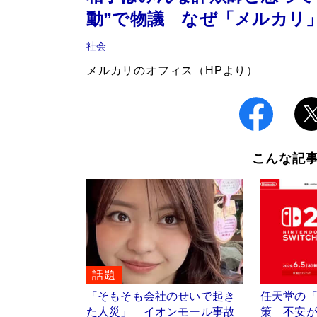
動”で物議 なぜ「メルカリ
社会
メルカリのオフィス（HPより）
こんな記
話題
「そもそも会社のせいで起き
任天堂の「S
た人災」 イオンモール事故
策 不安