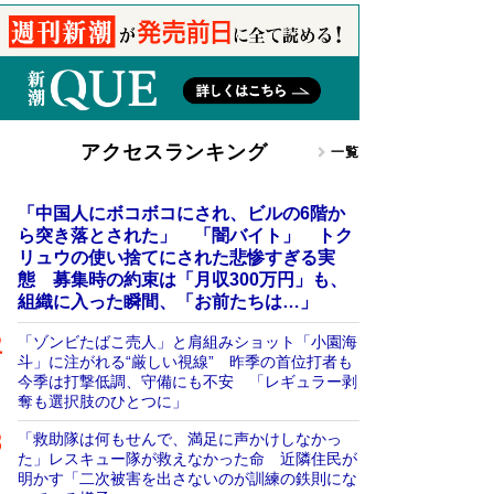
アクセスランキング
一覧
「中国人にボコボコにされ、ビルの6階か
ら突き落とされた」 「闇バイト」 トク
リュウの使い捨てにされた悲惨すぎる実
態 募集時の約束は「月収300万円」も、
組織に入った瞬間、「お前たちは…」
「ゾンビたばこ売人」と肩組みショット「小園海
斗」に注がれる“厳しい視線” 昨季の首位打者も
今季は打撃低調、守備にも不安 「レギュラー剥
奪も選択肢のひとつに」
「救助隊は何もせんで、満足に声かけしなかっ
た」レスキュー隊が救えなかった命 近隣住民が
明かす「二次被害を出さないのが訓練の鉄則にな