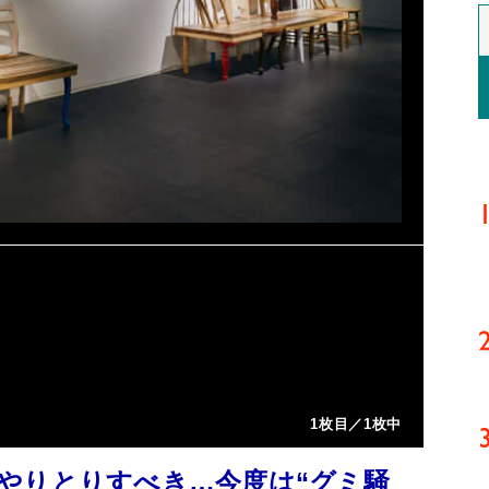
1枚目／1枚中
やりとりすべき…今度は“グミ騒