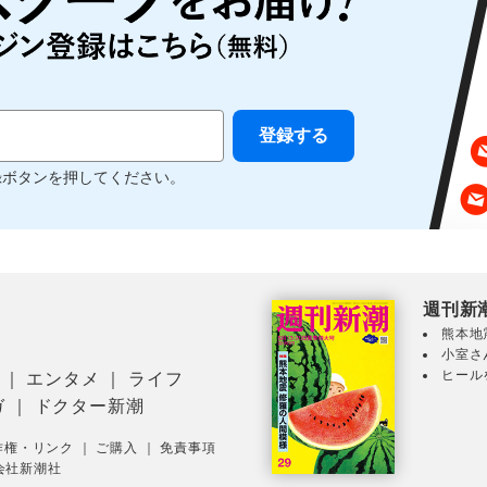
録ボタンを押してください。
週刊新
熊本地
小室さ
ヒール
｜
エンタメ
｜
ライフ
ガ
｜
ドクター新潮
作権・リンク
｜
ご購入
｜
免責事項
会社新潮社