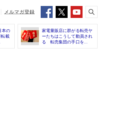
メルマガ登録
日本の
家電量販店に群がる転売ヤ
断転載
ーたちはこうして動員され
.
る 転売集団の手口を...