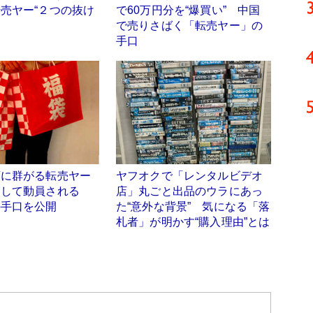
売ヤー“２つの抜け
で60万円分を“爆買い” 中国
で売りさばく「転売ヤー」の
手口
店に群がる転売ヤー
ヤフオクで「レンタルビデオ
うして動員される
店」丸ごと出品のウラにあっ
の手口を公開
た“意外な背景” 気になる「落
札者」が明かす“購入理由”とは