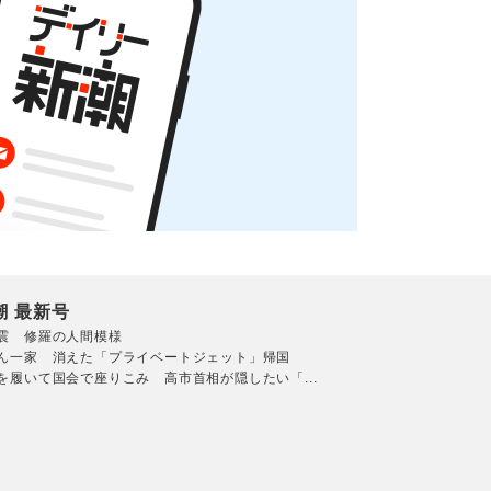
潮 最新号
震 修羅の人間模様
ん一家 消えた「プライベートジェット」帰国
を履いて国会で座りこみ 高市首相が隠したい「...