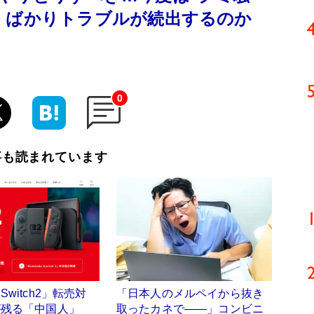
」ばかりトラブルが続出するのか
0
事も読まれています
witch2」転売対
「日本人のメルペイから抜き
が残る「中国人」
取ったカネで――」コンビニ