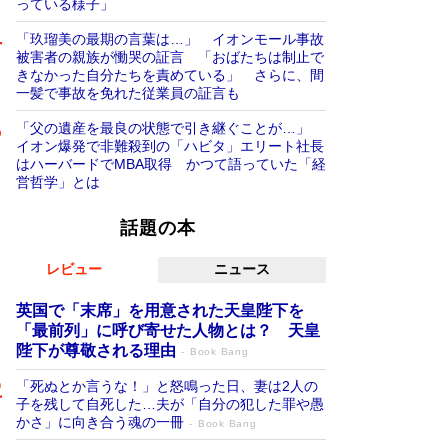
っている様子」
「玖瑠美の最期の言葉は…」 イオンモール事故
被害者の親族が慟哭の証言 「おばたちは制止で
きなかった自分たちを責めている」 さらに、間
一髪で事故を免れた従業員の証言も
「父の遺産を最良の状態で引き継ぐことが…」
イオン爆発で非難殺到の「ハビタ」エリート社長
はハーバードでMBA取得 かつて語っていた「経
営哲学」とは
話題の本
レビュー
ニュース
英国で「末席」を用意された天皇陛下を
「最前列」に呼び寄せた人物とは？ 天皇
陛下が尊敬される理由
Book Bang
「死ぬとか言うな！」と怒鳴った日、妻は2人の
子を残して自死した…夫が「自分の犯した罪や愚
かさ」に向き合う魂の一冊
Book Bang