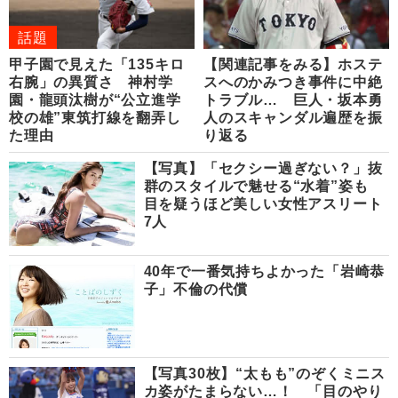
話題
甲子園で見えた「135キロ
【関連記事をみる】ホステ
右腕」の異質さ 神村学
スへのかみつき事件に中絶
園・龍頭汰樹が“公立進学
トラブル… 巨人・坂本勇
校の雄”東筑打線を翻弄し
人のスキャンダル遍歴を振
た理由
り返る
【写真】「セクシー過ぎない？」抜
群のスタイルで魅せる“水着”姿も
目を疑うほど美しい女性アスリート
7人
40年で一番気持ちよかった「岩崎恭
子」不倫の代償
【写真30枚】“太もも”のぞくミニス
カ姿がたまらない…！ 「目のやり