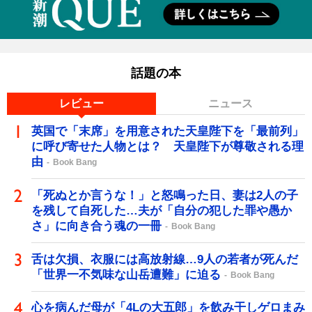
話題の本
レビュー
ニュース
英国で「末席」を用意された天皇陛下を「最前列」
に呼び寄せた人物とは？ 天皇陛下が尊敬される理
由
Book Bang
「死ぬとか言うな！」と怒鳴った日、妻は2人の子
を残して自死した…夫が「自分の犯した罪や愚か
さ」に向き合う魂の一冊
Book Bang
舌は欠損、衣服には高放射線…9人の若者が死んだ
「世界一不気味な山岳遭難」に迫る
Book Bang
心を病んだ母が「4Lの大五郎」を飲み干しゲロまみ