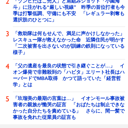
「ゾンビたばこ売人」と肩組みショット「小園海
斗」に注がれる“厳しい視線” 昨季の首位打者も今
季は打撃低調、守備にも不安 「レギュラー剥奪も
選択肢のひとつに」
「救助隊は何もせんで、満足に声かけしなかった」
レスキュー隊が救えなかった命 近隣住民が明かす
「二次被害を出さないのが訓練の鉄則になっている
様子」
「父の遺産を最良の状態で引き継ぐことが…」 イ
オン爆発で非難殺到の「ハビタ」エリート社長はハ
ーバードでMBA取得 かつて語っていた「経営哲
学」とは
「玖瑠美の最期の言葉は…」 イオンモール事故被
害者の親族が慟哭の証言 「おばたちは制止できな
かった自分たちを責めている」 さらに、間一髪で
事故を免れた従業員の証言も