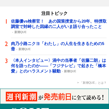
注目トピック
佐藤優vs検察官！ あの国策捜査から20年、特捜取
調室で対峙した因縁の二人がいま語り合ったこと
新潮QUE
肉乃小路ニクヨ「わたし」の人生を生きるための5
冊
新潮QUE
〈本人インタビュー〉渦中の当事者「佐藤二朗」は
何を語ったのか――「フジテレビ」で起きた「橋本
愛」とのハラスメント騒動
新潮QUE
「新潮QUE」とは？