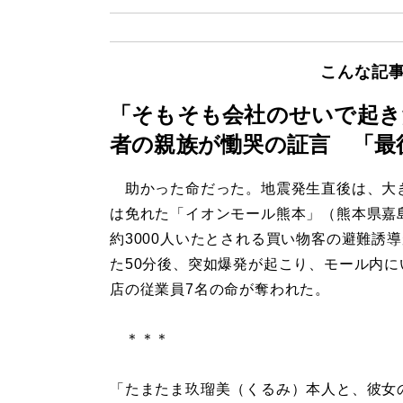
こんな記
「そもそも会社のせいで起き
者の親族が慟哭の証言 「最
助かった命だった。地震発生直後は、大
は免れた「イオンモール熊本」（熊本県嘉
約3000人いたとされる買い物客の避難誘
た50分後、突如爆発が起こり、モール内に
店の従業員7名の命が奪われた。
＊＊＊
「たまたま玖瑠美（くるみ）本人と、彼女