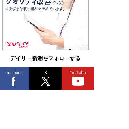
Book Bang
「不意に涙が出そうに…」高嶋政伸が明かし
た“13歳の娘を暴行する役”への葛藤 インティマ
シーコーディネーターに支えられたNHK『大奥』
の裏側
Book Bang
デイリー新潮をフォローする
Facebook
X
YouTube