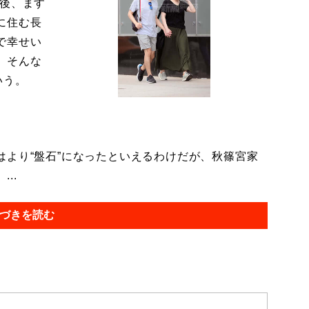
今後、ます
に住む長
で幸せい
。そんな
いう。
より“盤石”になったといえるわけだが、秋篠宮家
..
づきを読む