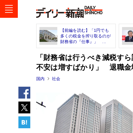
【前編を読む】「1円でも
多くの税金を搾り取るのが
財務省の『仕事』」 ...
「財務省は行うべき減税すら
不安は増すばかり」 退職金
国内
社会