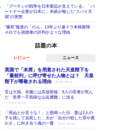
「プーチンの戦争を日本製品が支えている」「パ
ートナー企業が日本に」米紙が報じた“スパイ天
国”の実態
“爆死”報道の「のん」13年ぶり連ドラ本格復帰
それでも視聴者の評判が上々な理由
話題の本
レビュー
ニュース
英国で「末席」を用意された天皇陛下を
「最前列」に呼び寄せた人物とは？ 天皇
陛下が尊敬される理由
Book Bang
舌は欠損、衣服には高放射線…9人の若者が死ん
だ「世界一不気味な山岳遭難」に迫る
Book Bang
「死ぬとか言うな！」と怒鳴った日、妻は2人の
子を残して自死した…夫が「自分の犯した罪や愚
かさ」に向き合う魂の一冊
Book Bang