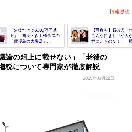
情報提供
「建物だけで8000万円以
【写真も】石破氏「
上」 自民・森山幹事長の
こんなにきれいな人
「鹿児島の大豪邸」...
世にいるのか！」 慶.
議論の俎上に載せない」「老後の
増税について専門家が徹底解説
2025年03月22日