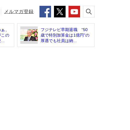
メルマガ登録
わぁ、
フジテレビ早期退職 “50
がこの
歳で特別加算金は1億円”の
..
厚遇でも社員は納...