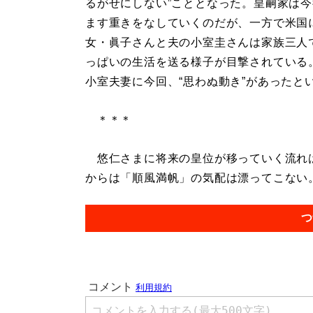
るがせにしない”こととなった。皇嗣家は
ます重きをなしていくのだが、一方で米国
女・眞子さんと夫の小室圭さんは家族三人
っぱいの生活を送る様子が目撃されている
小室夫妻に今回、“思わぬ動き”があったと
＊＊＊
悠仁さまに将来の皇位が移っていく流れは
からは「順風満帆」の気配は漂ってこない。.
つ