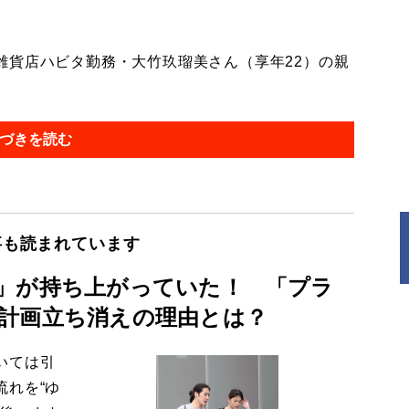
貨店ハビタ勤務・大竹玖瑠美さん（享年22）の親
づきを読む
事も読まれています
」が持ち上がっていた！ 「プラ
計画立ち消えの理由とは？
いては引
流れを“ゆ