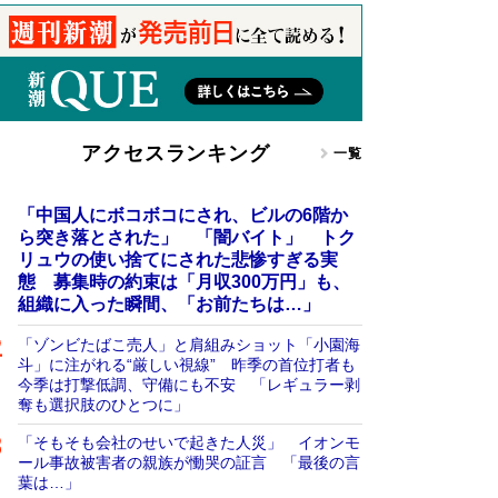
アクセスランキング
一覧
「中国人にボコボコにされ、ビルの6階か
ら突き落とされた」 「闇バイト」 トク
リュウの使い捨てにされた悲惨すぎる実
態 募集時の約束は「月収300万円」も、
組織に入った瞬間、「お前たちは…」
「ゾンビたばこ売人」と肩組みショット「小園海
斗」に注がれる“厳しい視線” 昨季の首位打者も
今季は打撃低調、守備にも不安 「レギュラー剥
奪も選択肢のひとつに」
「そもそも会社のせいで起きた人災」 イオンモ
ール事故被害者の親族が慟哭の証言 「最後の言
葉は…」