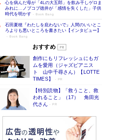
心を病んだ母が「4Lの大五郎」を飲み干しゲロま
みれに…ノブコブ徳井が「感情を失くした」子供
時代を明かす
Book Bang
石田夏穂『わたしを庇わないで』人間のいいとこ
ろよりも悪いところを書きたい【インタビュー】
Book Bang
「叱って伸びるやつは、褒めたらもっと伸
おすすめ
びる」俳優・高嶋政伸が家族に教わっ
創作にもリフレッシュにもガ
た“人を育てるコツ”…芸への考え方を明か
ムを愛用（ジャズピアニス
す
Book Bang
ト 山中千尋さん）【LOTTE
「『火垂るの墓』は、大嘘である」原作者が抱き
TIMES】
PR
続けた“自責の念”とは…「自己憐憫は描きたくな
い」監督が徹底的にこだわったこと（後編） #
【特別読物】「救うこと、救
戦争の記憶
Book Bang
われること」（17） 角田光
代さん
美輪明宏 晩年の回答を集めた『ほほえんで生き
PR
るための人生相談』がランクイン［エンターテイ
メントベストセラー］
Book Bang
「宇宙兄弟」最終46巻がベストセラー1位 宇宙
開発への関心を押し上げた18年の物語に幕 特装
版には「宇宙で描かれたマンガ」も収録