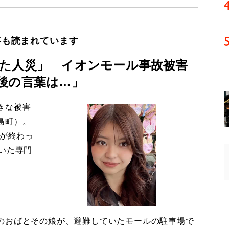
事も読まれています
た人災」 イオンモール事故被害
後の言葉は…」
きな被害
島町）。
導が終わっ
いた専門
のおばとその娘が、避難していたモールの駐車場で