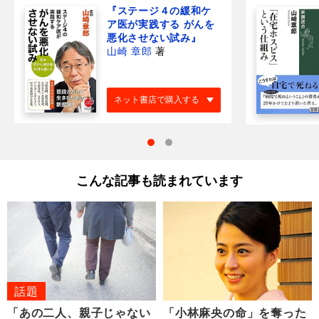
『ステージ４の緩和ケ
ア医が実践する がんを
悪化させない試み』
山崎 章郎
著
ネット書店で購入する
こんな記事も読まれています
話題
「あの二人、親子じゃない
「小林麻央の命」を奪った