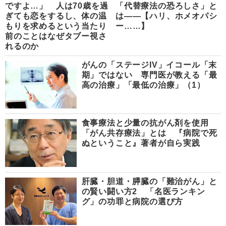
ですよ…」 人は70歳を過
「代替療法の恐ろしさ」と
ぎても恋をするし、体の温
は――【ハリ、ホメオパシ
もりを求めるという当たり
ー……】
前のことはなぜタブー視さ
れるのか
がんの「ステージIV」イコール「末
期」ではない 専門医が教える「最
高の治療」「最低の治療」（1）
食事療法と少量の抗がん剤を使用
「がん共存療法」とは 『病院で死
ぬということ』著者が自ら実践
肝臓・胆道・膵臓の「難治がん」と
の賢い闘い方2 「名医ランキン
グ」の功罪と病院の選び方