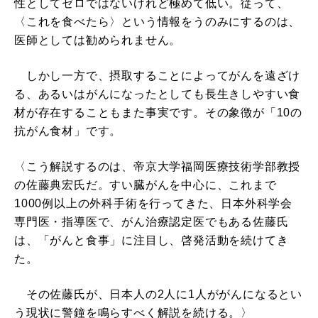
性としてゼロではないけれど極めて低い。従って、
〈これを食べたら〉という情報をうのみにするのは、
医師としては勧められません。
しかし一方で、摂取することによってがんを遠ざけ
る、あるいはがんになったとしても長生きしやすい食
材が存在することもまた事実です。その象徴が「10の
抗がん食材」です。
〈こう解説するのは、帝京大学福岡医療技術学部教授
の佐藤典宏氏だ。すい臓がんを中心に、これまで
1000例以上の外科手術を行ってきた、日本外科学会
専門医・指導医で、がん治療認定医でもある佐藤氏
は、「がんと食事」に注目し、啓発活動を続けてき
た。
その佐藤氏が、日本人の2人に1人ががんになるとい
う現状に警鐘を鳴らすべく解説を続ける。〉