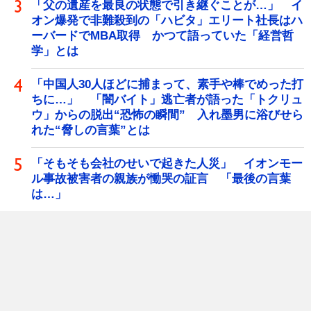
「父の遺産を最良の状態で引き継ぐことが…」 イ
オン爆発で非難殺到の「ハビタ」エリート社長はハ
ーバードでMBA取得 かつて語っていた「経営哲
学」とは
「中国人30人ほどに捕まって、素手や棒でめった打
ちに…」 「闇バイト」逃亡者が語った「トクリュ
ウ」からの脱出“恐怖の瞬間” 入れ墨男に浴びせら
れた“脅しの言葉”とは
「そもそも会社のせいで起きた人災」 イオンモー
ル事故被害者の親族が慟哭の証言 「最後の言葉
は…」