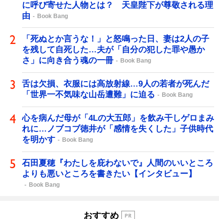
に呼び寄せた人物とは？ 天皇陛下が尊敬される理
由
Book Bang
「死ぬとか言うな！」と怒鳴った日、妻は2人の子
を残して自死した…夫が「自分の犯した罪や愚か
さ」に向き合う魂の一冊
Book Bang
舌は欠損、衣服には高放射線…9人の若者が死んだ
「世界一不気味な山岳遭難」に迫る
Book Bang
心を病んだ母が「4Lの大五郎」を飲み干しゲロまみ
れに…ノブコブ徳井が「感情を失くした」子供時代
を明かす
Book Bang
石田夏穂『わたしを庇わないで』人間のいいところ
よりも悪いところを書きたい【インタビュー】
Book Bang
おすすめ