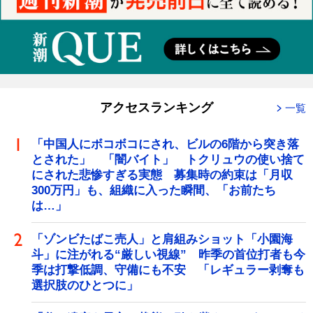
アクセスランキング
一覧
「中国人にボコボコにされ、ビルの6階から突き落
とされた」 「闇バイト」 トクリュウの使い捨て
にされた悲惨すぎる実態 募集時の約束は「月収
300万円」も、組織に入った瞬間、「お前たち
は…」
「ゾンビたばこ売人」と肩組みショット「小園海
斗」に注がれる“厳しい視線” 昨季の首位打者も今
季は打撃低調、守備にも不安 「レギュラー剥奪も
選択肢のひとつに」