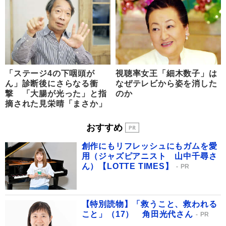
「ステージ4の下咽頭が
視聴率女王「細木数子」は
ん」診断後にさらなる衝
なぜテレビから姿を消した
撃 「大腸が光った」と指
のか
摘された見栄晴「まさか」
おすすめ
創作にもリフレッシュにもガムを愛
用（ジャズピアニスト 山中千尋さ
ん）【LOTTE TIMES】
PR
【特別読物】「救うこと、救われる
こと」（17） 角田光代さん
PR