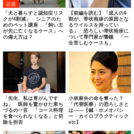
話題
「犬と暮らすと認知症リス
【前編を読む】「成人の9
クが4割減」 シニアのた
割が、帯状疱疹の原因とな
めのペット講座 「飼い主
るウイルスを持ってい
が先に亡くなるケース」へ
る」 恐ろしい帯状疱疹に
の備え方は？
ついて専門家が警鐘 「一
生苦しむケースも」
「先生、私は胃がんです
小林麻央の命を奪った？
ね」 医師を驚かせた東ち
「代替医療」の恐ろしさと
づるの一言 「コース料理
は――【鍼・ホメオパシ
を食べられなくなる」と切
ー・カイロプラクティック
除を拒否
etc】