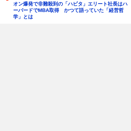
オン爆発で非難殺到の「ハビタ」エリート社長はハ
ーバードでMBA取得 かつて語っていた「経営哲
学」とは