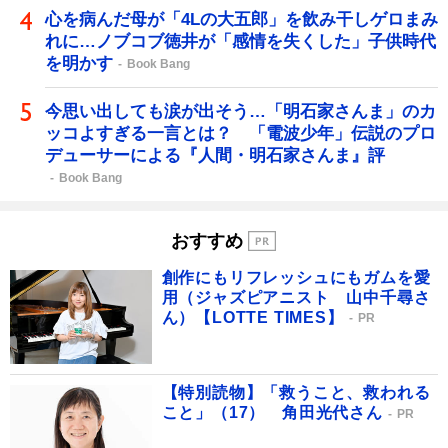
心を病んだ母が「4Lの大五郎」を飲み干しゲロまみ
れに…ノブコブ徳井が「感情を失くした」子供時代
を明かす
Book Bang
今思い出しても涙が出そう…「明石家さんま」のカ
ッコよすぎる一言とは？ 「電波少年」伝説のプロ
デューサーによる『人間・明石家さんま』評
Book Bang
おすすめ
創作にもリフレッシュにもガムを愛
用（ジャズピアニスト 山中千尋さ
ん）【LOTTE TIMES】
PR
【特別読物】「救うこと、救われる
こと」（17） 角田光代さん
PR