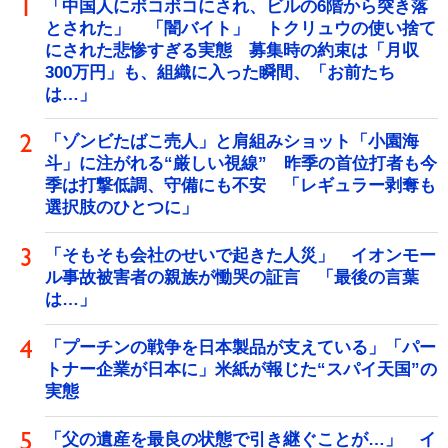
「中国人にボコボコにされ、ビルの6階から突き落
とされた」 「闇バイト」 トクリュウの使い捨て
にされた悲惨すぎる実態 募集時の約束は「月収
300万円」も、組織に入った瞬間、「お前たち
は…」
「ゾンビたばこ売人」と肩組みショット「小園海
斗」に注がれる“厳しい視線” 昨季の首位打者も今
季は打撃低調、守備にも不安 「レギュラー剥奪も
選択肢のひとつに」
「そもそも会社のせいで起きた人災」 イオンモー
ル事故被害者の親族が慟哭の証言 「最後の言葉
は…」
「プーチンの戦争を日本製品が支えている」「パー
トナー企業が日本に」米紙が報じた“スパイ天国”の
実態
「父の遺産を最良の状態で引き継ぐことが…」 イ