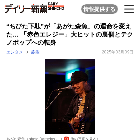
情報提供する
“ちびた下駄”が「あがた森魚」の運命を変え
た… 「赤色エレジー」大ヒットの裏側とテク
ノポップへの転身
エンタメ
芸能
2025年03月09日
あがた森魚（photo Dargelos）（
他の写真を見る
）