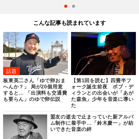
こんな記事も読まれています
話題
板東英二さん「ゆで卵おま
【第1回を読む】四畳半フ
へんか？」 局が20個用意
ォーク誕生前夜 ボブ・デ
すると… 「出演料も交通費
ィランとの出会いが「あが
も要らん」のゆで卵伝説
た森魚」少年を音楽に導い
た
盟友の逝去で止まっていた新アルバ
ム制作に着手中…「鈴木慶一」が紡
いできた音楽の絆