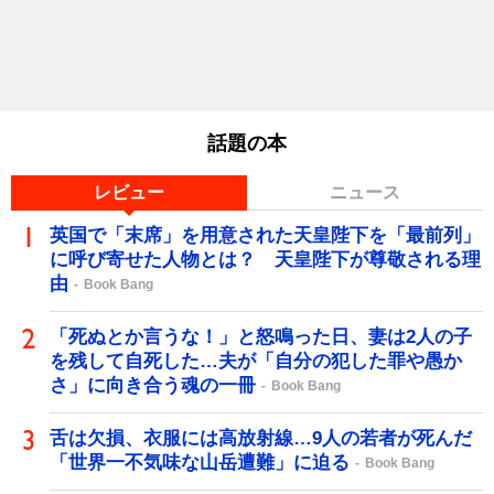
話題の本
レビュー
ニュース
英国で「末席」を用意された天皇陛下を「最前列」
に呼び寄せた人物とは？ 天皇陛下が尊敬される理
由
Book Bang
「死ぬとか言うな！」と怒鳴った日、妻は2人の子
を残して自死した…夫が「自分の犯した罪や愚か
さ」に向き合う魂の一冊
Book Bang
舌は欠損、衣服には高放射線…9人の若者が死んだ
「世界一不気味な山岳遭難」に迫る
Book Bang