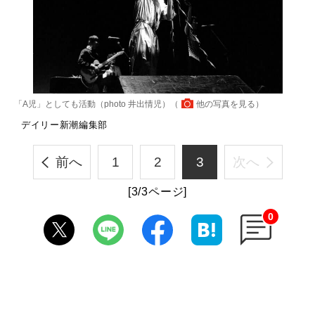
「A児」としても活動（photo 井出情児）（
他の写真を見る
）
デイリー新潮編集部
前へ
1
2
3
次へ
[3/3ページ]
0