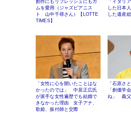
創作にもリフレッシュにもガ
「イタリ
ムを愛用（ジャズピアニス
した日本人
ト 山中千尋さん）【LOTTE
した遺産総
TIMES】
「女性に心を開いたことはな
「石原さ
かったのでは」 中居正広氏
「創価学
が派手な女性遍歴でも結婚で
ね」 義
きなかった理由 女子アナ、
歌姫、振付師と交際