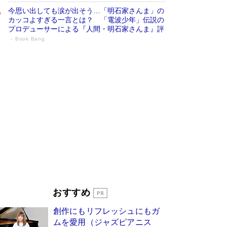
今思い出しても涙が出そう…「明石家さんま」の
カッコよすぎる一言とは？ 「電波少年」伝説の
プロデューサーによる『人間・明石家さんま』評
Book Bang
「叱って伸びるやつは、褒めたらもっと伸
びる」俳優・高嶋政伸が家族に教わっ
た“人を育てるコツ”…芸への考え方を明か
す
Book Bang
「『火垂るの墓』は、大嘘である」原作者が抱き
続けた“自責の念”とは…「自己憐憫は描きたくな
い」監督が徹底的にこだわったこと（後編） #
戦争の記憶
Book Bang
美輪明宏 晩年の回答を集めた『ほほえんで生き
るための人生相談』がランクイン［エンターテイ
メントベストセラー］
Book Bang
「宇宙兄弟」最終46巻がベストセラー1位 宇宙
おすすめ
開発への関心を押し上げた18年の物語に幕 特装
版には「宇宙で描かれたマンガ」も収録
創作にもリフレッシュにもガ
Book Bang
ムを愛用（ジャズピアニス