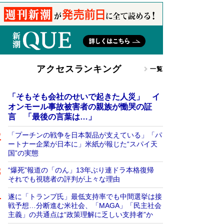
アクセスランキング
一覧
「そもそも会社のせいで起きた人災」 イ
オンモール事故被害者の親族が慟哭の証
言 「最後の言葉は…」
「プーチンの戦争を日本製品が支えている」「パ
ートナー企業が日本に」米紙が報じた“スパイ天
国”の実態
“爆死”報道の「のん」13年ぶり連ドラ本格復帰
それでも視聴者の評判が上々な理由
遂に「トランプ氏」最低支持率でも中間選挙は接
戦予想…分断進む米社会、「MAGA」「民主社会
主義」の共通点は“政策理解に乏しい支持者”か