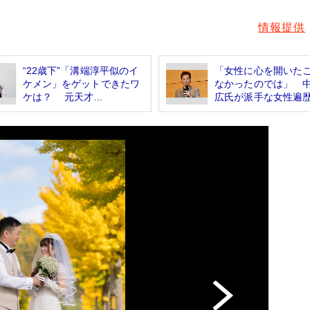
情報提供
“22歳下”「溝端淳平似のイ
「女性に心を開いた
ケメン」をゲットできたワ
なかったのでは」 
ケは？ 元天才...
広氏が派手な女性遍歴.