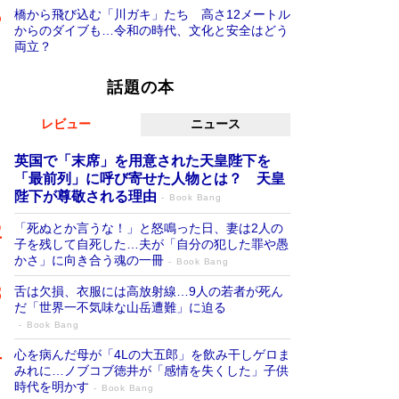
橋から飛び込む「川ガキ」たち 高さ12メートル
からのダイブも…令和の時代、文化と安全はどう
両立？
話題の本
レビュー
ニュース
英国で「末席」を用意された天皇陛下を
「最前列」に呼び寄せた人物とは？ 天皇
陛下が尊敬される理由
Book Bang
「死ぬとか言うな！」と怒鳴った日、妻は2人の
子を残して自死した…夫が「自分の犯した罪や愚
かさ」に向き合う魂の一冊
Book Bang
舌は欠損、衣服には高放射線…9人の若者が死ん
だ「世界一不気味な山岳遭難」に迫る
Book Bang
心を病んだ母が「4Lの大五郎」を飲み干しゲロま
みれに…ノブコブ徳井が「感情を失くした」子供
時代を明かす
Book Bang