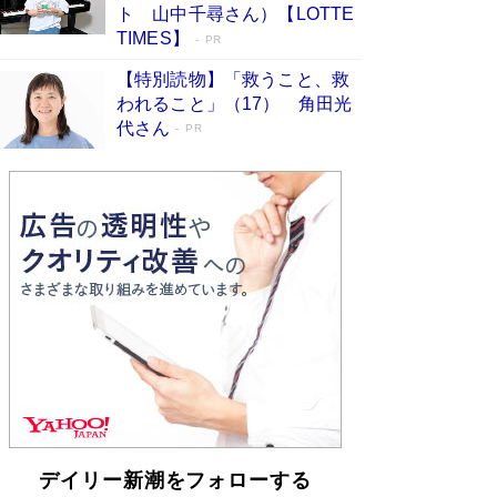
「不意に涙が出そうに…」高嶋政伸が明かし
ト 山中千尋さん）【LOTTE
た“13歳の娘を暴行する役”への葛藤 インティマ
TIMES】
PR
シーコーディネーターに支えられたNHK『大奥』
の裏側
Book Bang
【特別読物】「救うこと、救
われること」（17） 角田光
代さん
PR
デイリー新潮をフォローする