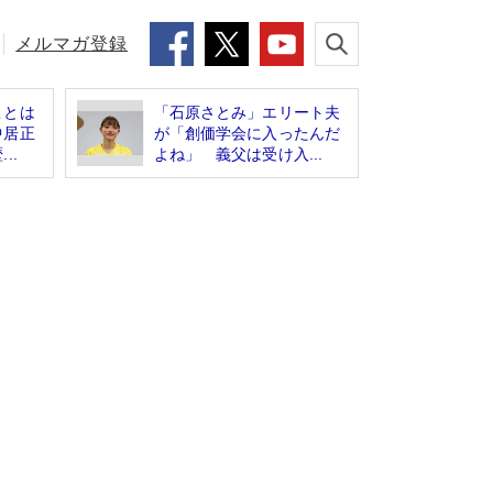
メルマガ登録
ことは
「石原さとみ」エリート夫
中居正
が「創価学会に入ったんだ
..
よね」 義父は受け入...