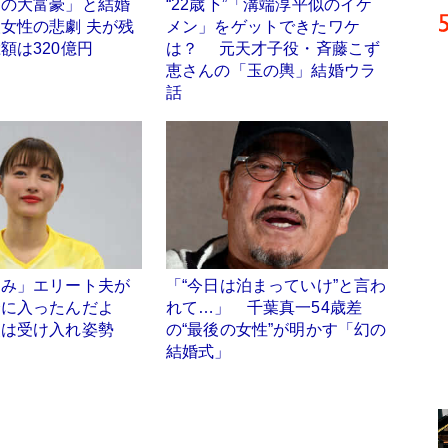
アの大富豪」と結婚
“22歳下”「溝端淳平似のイケ
女性の悲劇 夫が残
メン」をゲットできたワケ
額は320億円
は？ 元天才子役・斉藤こず
恵さんの「玉の輿」結婚ウラ
話
とみ」エリート夫が
「“今日は泊まっていけ”と言わ
会に入ったんだよ
れて…」 千葉真一54歳差
父は受け入れ姿勢
の“最後の女性”が明かす「幻の
結婚式」