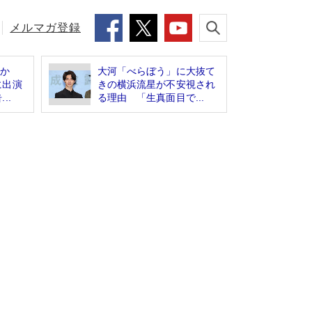
メルマガ登録
たか
大河「べらぼう」に大抜て
に出演
きの横浜流星が不安視され
..
る理由 「生真面目で...