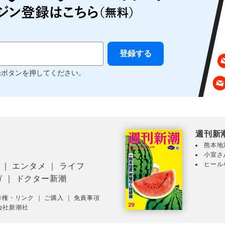
録ボタンを押してください。
週刊新
熊本地
小室さ
ヒール
｜
エンタメ
｜
ライフ
ガ
｜
ドクター新潮
作権・リンク
｜
ご購入
｜
免責事項
会社新潮社