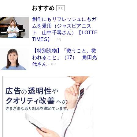
とりのプラネット』試し読み
Book Bang
おすすめ
和田秀樹の70代、80代向け新書がベスト3を独
占 上半期1位にも選出［新書ベストセラー］
創作にもリフレッシュにもガ
Book Bang
ムを愛用（ジャズピアニス
ト 山中千尋さん）【LOTTE
TIMES】
PR
【特別読物】「救うこと、救
われること」（17） 角田光
代さん
PR