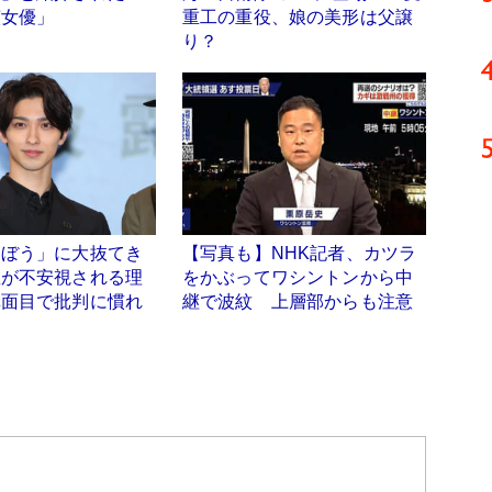
演女優」
重工の重役、娘の美形は父譲
り？
らぼう」に大抜てき
【写真も】NHK記者、カツラ
星が不安視される理
をかぶってワシントンから中
真面目で批判に慣れ
継で波紋 上層部からも注意
」