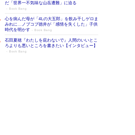
だ「世界一不気味な山岳遭難」に迫る
Book Bang
心を病んだ母が「4Lの大五郎」を飲み干しゲロま
みれに…ノブコブ徳井が「感情を失くした」子供
時代を明かす
Book Bang
石田夏穂『わたしを庇わないで』人間のいいとこ
ろよりも悪いところを書きたい【インタビュー】
Book Bang
73歳でも働くしかない 「老後レス時代」
に交通誘導員の独白が話題
Book Bang
「『火垂るの墓』は、大嘘である」原作者が抱き
続けた“自責の念”とは…「自己憐憫は描きたくな
い」監督が徹底的にこだわったこと（後編） #
戦争の記憶
Book Bang
「なんで？ そんな馬鹿な……」90歳になった作
家・阿刀田高さんが、ひとり暮らしの生活を明か
す
Book Bang
友近氏、絶賛！ 鎌倉を舞台に、孤独を抱えた
人々が新たな一歩を踏み出す連作短篇集『海のほ