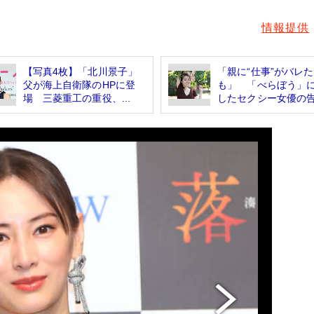
情報提供
【写真4枚】「北川景子」
「親に“仕事”がバレ
父が海上自衛隊のHPに登
も」 「べらぼう」
場 三菱重工の重役、...
したセクシー女優の告.