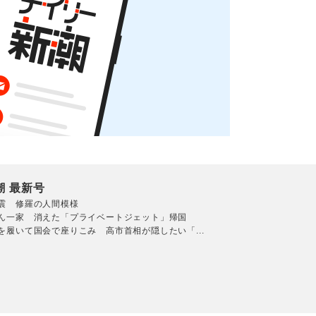
潮 最新号
震 修羅の人間模様
ん一家 消えた「プライベートジェット」帰国
を履いて国会で座りこみ 高市首相が隠したい「...