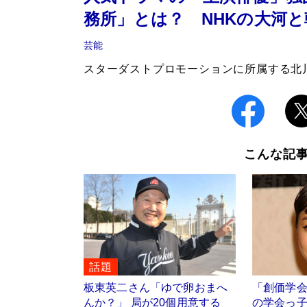
務所」とは？ NHKの大河
芸能
スターダストプロモーションに所属する北
こんな記
話題
板東英二さん「ゆで卵おまへ
「創価学
んか？」 局が20個用意する
の学会っ