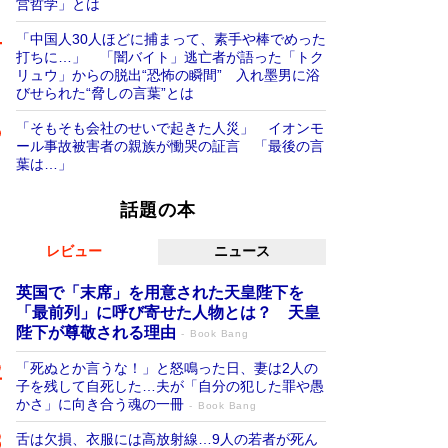
営哲学」とは
「中国人30人ほどに捕まって、素手や棒でめった
打ちに…」 「闇バイト」逃亡者が語った「トク
リュウ」からの脱出“恐怖の瞬間” 入れ墨男に浴
びせられた“脅しの言葉”とは
「そもそも会社のせいで起きた人災」 イオンモ
ール事故被害者の親族が慟哭の証言 「最後の言
葉は…」
話題の本
レビュー
ニュース
英国で「末席」を用意された天皇陛下を
「最前列」に呼び寄せた人物とは？ 天皇
陛下が尊敬される理由
Book Bang
「死ぬとか言うな！」と怒鳴った日、妻は2人の
子を残して自死した…夫が「自分の犯した罪や愚
かさ」に向き合う魂の一冊
Book Bang
舌は欠損、衣服には高放射線…9人の若者が死ん