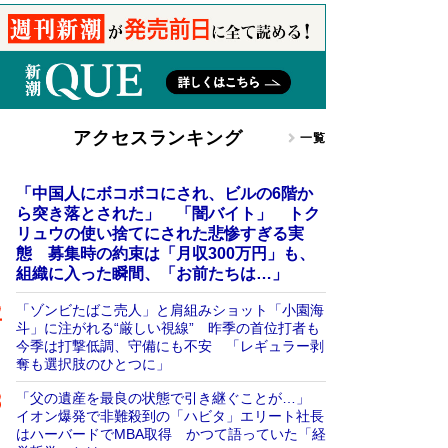
アクセスランキング
一覧
「中国人にボコボコにされ、ビルの6階か
ら突き落とされた」 「闇バイト」 トク
リュウの使い捨てにされた悲惨すぎる実
態 募集時の約束は「月収300万円」も、
組織に入った瞬間、「お前たちは…」
「ゾンビたばこ売人」と肩組みショット「小園海
斗」に注がれる“厳しい視線” 昨季の首位打者も
今季は打撃低調、守備にも不安 「レギュラー剥
奪も選択肢のひとつに」
「父の遺産を最良の状態で引き継ぐことが…」
イオン爆発で非難殺到の「ハビタ」エリート社長
はハーバードでMBA取得 かつて語っていた「経