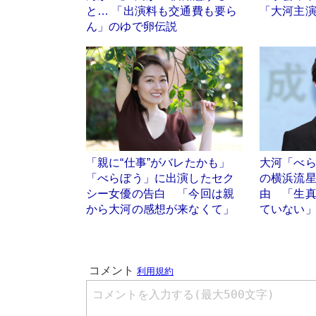
と… 「出演料も交通費も要ら
「大河主
ん」のゆで卵伝説
「親に“仕事”がバレたかも」
大河「べ
「べらぼう」に出演したセク
の横浜流
シー女優の告白 「今回は親
由 「生
から大河の感想が来なくて」
ていない