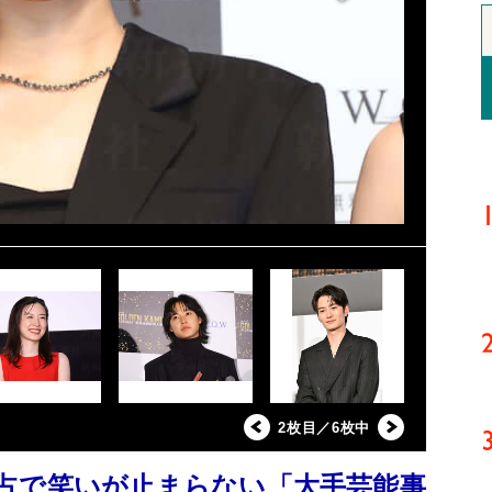
2枚目／6枚中
占で笑いが止まらない「大手芸能事