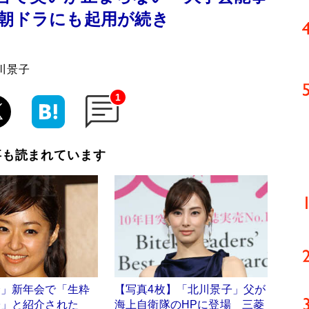
と朝ドラにも起用が続き
川景子
1
事も読まれています
会」新年会で「生粋
【写真4枚】「北川景子」父が
子」と紹介された
海上自衛隊のHPに登場 三菱