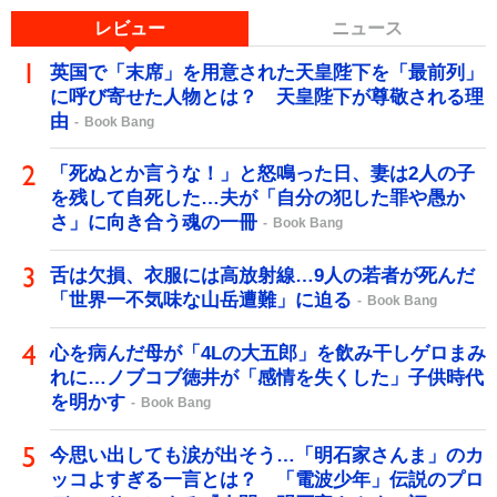
レビュー
ニュース
英国で「末席」を用意された天皇陛下を「最前列」
に呼び寄せた人物とは？ 天皇陛下が尊敬される理
由
Book Bang
「死ぬとか言うな！」と怒鳴った日、妻は2人の子
を残して自死した…夫が「自分の犯した罪や愚か
さ」に向き合う魂の一冊
Book Bang
舌は欠損、衣服には高放射線…9人の若者が死んだ
「世界一不気味な山岳遭難」に迫る
Book Bang
心を病んだ母が「4Lの大五郎」を飲み干しゲロまみ
れに…ノブコブ徳井が「感情を失くした」子供時代
を明かす
Book Bang
今思い出しても涙が出そう…「明石家さんま」のカ
ッコよすぎる一言とは？ 「電波少年」伝説のプロ