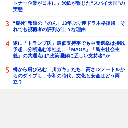
トナー企業が日本に」米紙が報じた“スパイ天国”の
実態
“爆死”報道の「のん」13年ぶり連ドラ本格復帰 そ
れでも視聴者の評判が上々な理由
遂に「トランプ氏」最低支持率でも中間選挙は接戦
予想…分断進む米社会、「MAGA」「民主社会主
義」の共通点は“政策理解に乏しい支持者”か
橋から飛び込む「川ガキ」たち 高さ12メートルか
らのダイブも…令和の時代、文化と安全はどう両
立？