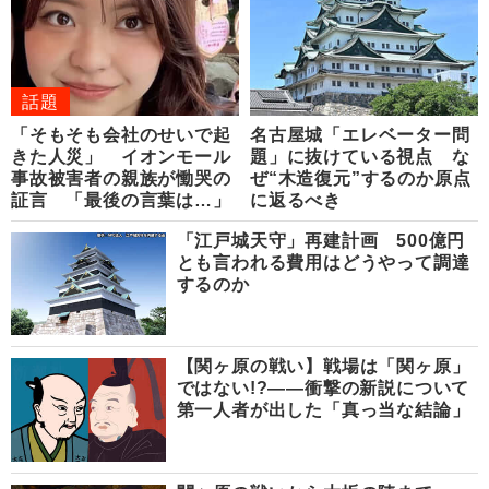
話題
「そもそも会社のせいで起
名古屋城「エレベーター問
きた人災」 イオンモール
題」に抜けている視点 な
事故被害者の親族が慟哭の
ぜ“木造復元”するのか原点
証言 「最後の言葉は…」
に返るべき
「江戸城天守」再建計画 500億円
とも言われる費用はどうやって調達
するのか
【関ヶ原の戦い】戦場は「関ヶ原」
ではない!?――衝撃の新説について
第一人者が出した「真っ当な結論」