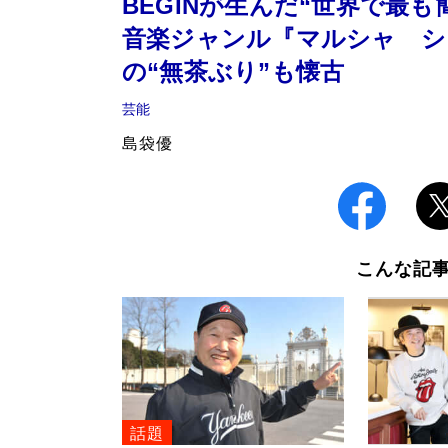
BEGINが生んだ“世界で最
音楽ジャンル『マルシャ シ
の“無茶ぶり”も懐古
芸能
島袋優
こんな記
話題