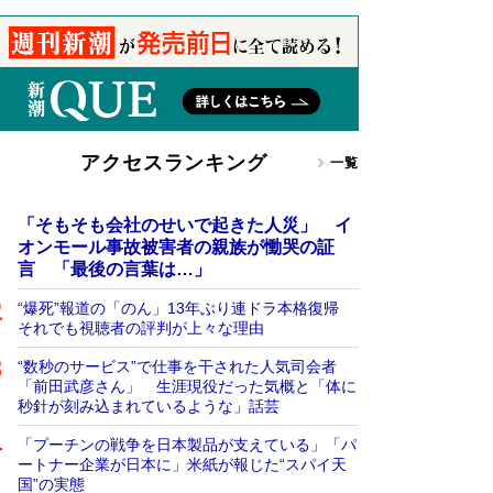
アクセスランキング
一覧
「そもそも会社のせいで起きた人災」 イ
オンモール事故被害者の親族が慟哭の証
言 「最後の言葉は…」
“爆死”報道の「のん」13年ぶり連ドラ本格復帰
それでも視聴者の評判が上々な理由
“数秒のサービス”で仕事を干された人気司会者
「前田武彦さん」 生涯現役だった気概と「体に
秒針が刻み込まれているような」話芸
「プーチンの戦争を日本製品が支えている」「パ
ートナー企業が日本に」米紙が報じた“スパイ天
国”の実態