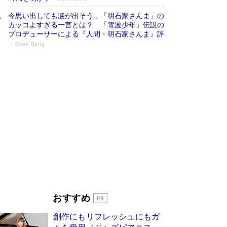
今思い出しても涙が出そう…「明石家さんま」の
カッコよすぎる一言とは？ 「電波少年」伝説の
プロデューサーによる『人間・明石家さんま』評
Book Bang
「宇宙兄弟」最終46巻がベストセラー1
位 宇宙開発への関心を押し上げた18年の
物語に幕 特装版には「宇宙で描かれたマ
ンガ」も収録
Book Bang
美輪明宏 晩年の回答を集めた『ほほえんで生き
るための人生相談』がランクイン［エンターテイ
メントベストセラー］
Book Bang
「『火垂るの墓』は、大嘘である」原作者が抱き
続けた“自責の念”とは…「自己憐憫は描きたくな
い」監督が徹底的にこだわったこと（後編） #
戦争の記憶
Book Bang
「叱って伸びるやつは、褒めたらもっと伸びる」
おすすめ
俳優・高嶋政伸が家族に教わった“人を育てるコ
ツ”…芸への考え方を明かす
Book Bang
創作にもリフレッシュにもガ
東野圭吾、伊坂幸太郎の人気シリーズ最新作どち