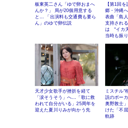
板東英二さん「ゆで卵おまへ
【第1回を
んか？」 局が20個用意する
郷・沖縄
と… 「出演料も交通費も要ら
表曲「島
ん」のゆで卵伝説
支持される
は “イカ
当時も振
天才少女歌手が挫折を経て
ミスチル“
「涙そうそう」へ…「歌に救
説のボーカ
われて自分がいる」25周年を
奥野敦士」
迎えた夏川りみが向かう先
けた「不屈
軌跡