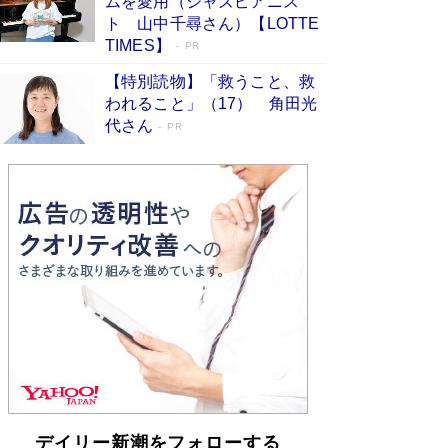
ムを愛用（ジャズピアニス
らも文庫化 映画化された直木賞受賞作もランク
ト 山中千尋さん）【LOTTE
イン［文庫ベストセラー］
Book Bang
TIMES】
PR
【特別読物】「救うこと、救
われること」（17） 角田光
代さん
PR
デイリー新潮をフォローする