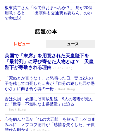
板東英二さん「ゆで卵おまへんか？」 局が20個
用意すると… 「出演料も交通費も要らん」のゆ
で卵伝説
話題の本
レビュー
ニュース
英国で「末席」を用意された天皇陛下を
「最前列」に呼び寄せた人物とは？ 天皇
陛下が尊敬される理由
Book Bang
「死ぬとか言うな！」と怒鳴った日、妻は2人の
子を残して自死した…夫が「自分の犯した罪や愚
かさ」に向き合う魂の一冊
Book Bang
舌は欠損、衣服には高放射線…9人の若者が死ん
だ「世界一不気味な山岳遭難」に迫る
Book Bang
心を病んだ母が「4Lの大五郎」を飲み干しゲロま
みれに…ノブコブ徳井が「感情を失くした」子供
時代を明かす
Book Bang