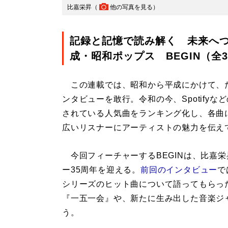
比嘉栄昇（
他の写真を見る
）
記録と記憶で読み解く 未来へ
成・昭和ポップス BEGIN（全
この連載では、昭和から平成にかけて、
ンタビューを敢行。令和の今、Spotify
されている人気曲をランキング化し、各曲
広いリスナーにアーティストの魅力を伝え
今回フィーチャーするBEGINは、比嘉
ー35周年を迎える。
前回のインタビュー
で
シリーズのヒット曲について語ってもらった
『一五一会』や、新たに生み出した音楽ジ
う。