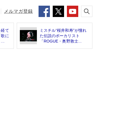
メルマガ登録
を経て
ミスチル“桜井和寿”が憧れ
「歌に
た伝説のボーカリスト
..
「ROGUE・奥野敦士...