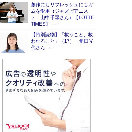
創作にもリフレッシュにもガ
Book Bang
ムを愛用（ジャズピアニス
友近氏、絶賛！ 鎌倉を舞台に、孤独を抱えた
ト 山中千尋さん）【LOTTE
人々が新たな一歩を踏み出す連作短篇集『海のほ
TIMES】
PR
とりのプラネット』試し読み
Book Bang
【特別読物】「救うこと、救
われること」（17） 角田光
代さん
PR