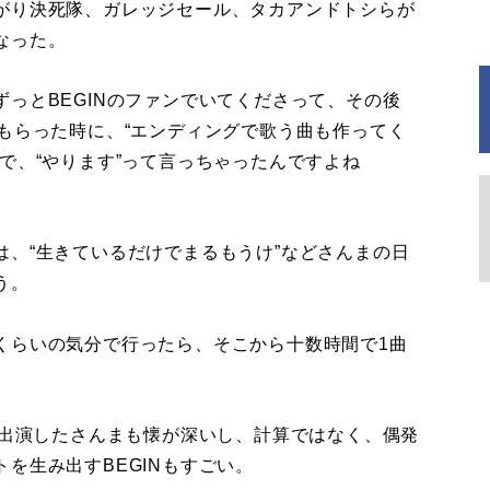
がり決死隊、ガレッジセール、タカアンドトシらが
なった。
っとBEGINのファンでいてくださって、その後
もらった時に、“エンディングで歌う曲も作ってく
で、“やります”って言っちゃったんですよね
、“生きているだけでまるもうけ”などさんまの日
う。
くらいの気分で行ったら、そこから十数時間で1曲
」
で出演したさんまも懐が深いし、計算ではなく、偶発
を生み出すBEGINもすごい。