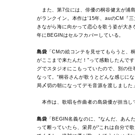
また、第7位には、俳優の桐谷健太が浦島
がランクイン。本作は’15年、auのCM
きながら海に向かって恋心を歌う姿が大き
年にBEGINはセルフカバーしている。
島袋
「CMの絵コンテを見せてもらうと、
がここまで来たんだ！”って感動したんで
グでスタジオにこもっていたので、別の仕
なって。“桐谷さんが歌うとどんな感じにな
局〆切の朝になってデモ音源を渡しました
本作は、歌唱を作曲者の島袋優が担当し
島袋
「BEGIN名義なのに、“なんだ、あ
って断っていたら、栄昇が“これは自分で