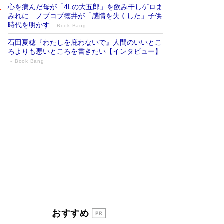
心を病んだ母が「4Lの大五郎」を飲み干しゲロま
みれに…ノブコブ徳井が「感情を失くした」子供
時代を明かす
Book Bang
石田夏穂『わたしを庇わないで』人間のいいとこ
ろよりも悪いところを書きたい【インタビュー】
Book Bang
「叱って伸びるやつは、褒めたらもっと伸
びる」俳優・高嶋政伸が家族に教わっ
た“人を育てるコツ”…芸への考え方を明か
す
Book Bang
「『火垂るの墓』は、大嘘である」原作者が抱き
続けた“自責の念”とは…「自己憐憫は描きたくな
い」監督が徹底的にこだわったこと（後編） #
戦争の記憶
Book Bang
美輪明宏 晩年の回答を集めた『ほほえんで生き
るための人生相談』がランクイン［エンターテイ
メントベストセラー］
Book Bang
「宇宙兄弟」最終46巻がベストセラー1位 宇宙
おすすめ
開発への関心を押し上げた18年の物語に幕 特装
版には「宇宙で描かれたマンガ」も収録