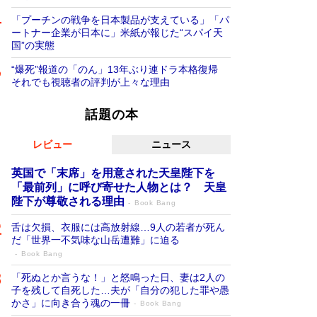
「プーチンの戦争を日本製品が支えている」「パ
ートナー企業が日本に」米紙が報じた“スパイ天
国”の実態
“爆死”報道の「のん」13年ぶり連ドラ本格復帰
それでも視聴者の評判が上々な理由
話題の本
レビュー
ニュース
英国で「末席」を用意された天皇陛下を
「最前列」に呼び寄せた人物とは？ 天皇
陛下が尊敬される理由
Book Bang
舌は欠損、衣服には高放射線…9人の若者が死ん
だ「世界一不気味な山岳遭難」に迫る
Book Bang
「死ぬとか言うな！」と怒鳴った日、妻は2人の
子を残して自死した…夫が「自分の犯した罪や愚
かさ」に向き合う魂の一冊
Book Bang