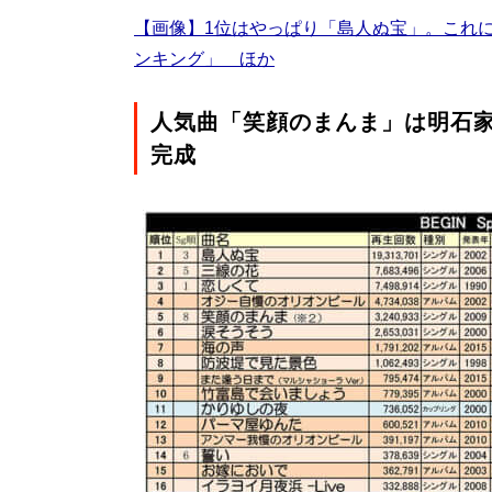
【画像】1位はやっぱり「島人ぬ宝」。これに続く
ンキング」 ほか
人気曲「笑顔のまんま」は明石
完成