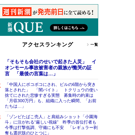
アクセスランキング
一覧
「そもそも会社のせいで起きた人災」 イ
オンモール事故被害者の親族が慟哭の証
言 「最後の言葉は…」
「中国人にボコボコにされ、ビルの6階から突き
落とされた」 「闇バイト」 トクリュウの使い
捨てにされた悲惨すぎる実態 募集時の約束は
「月収300万円」も、組織に入った瞬間、「お前
たちは…」
「ゾンビたばこ売人」と肩組みショット「小園海
斗」に注がれる“厳しい視線” 昨季の首位打者も
今季は打撃低調、守備にも不安 「レギュラー剥
奪も選択肢のひとつに」