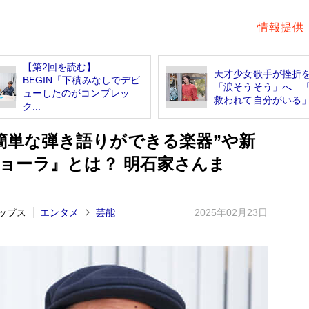
情報提供
【第2回を読む】
天才少女歌手が挫折
BEGIN「下積みなしでデビ
「涙そうそう」へ…
ューしたのがコンプレッ
救われて自分がいる」.
ク...
も簡単な弾き語りができる楽器”や新
ョーラ』とは？ 明石家さんま
ップス
エンタメ
芸能
2025年02月23日