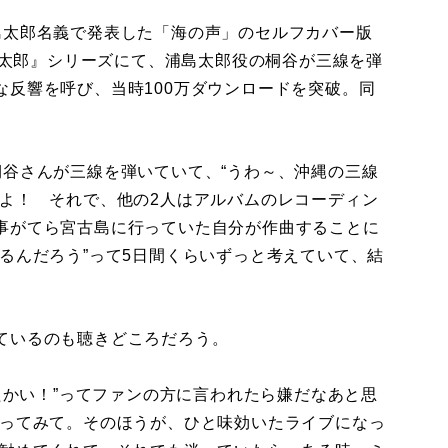
太郎名義で発表した「海の声」のセルフカバー版
『三太郎』シリーズにて、浦島太郎役の桐谷が三線を弾
な反響を呼び、当時100万ダウンロードを突破。同
桐谷さんが三線を弾いていて、“うわ～、沖縄の三線
すよ！ それで、他の2人はアルバムのレコーディン
事がてら宮古島に行っていた自分が作曲することに
るんだろう”って5日間くらいずっと考えていて、結
」
ているのも聴きどころだろう。
んたかい！”ってファンの方に言われたら嫌だなあと思
歌ってみて。そのほうが、ひと味効いたライブになっ