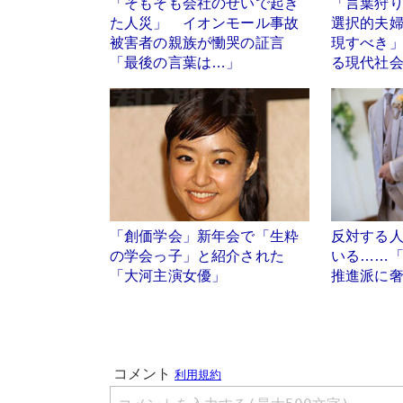
「そもそも会社のせいで起き
「言葉狩
た人災」 イオンモール事故
選択的夫
被害者の親族が慟哭の証言
現すべき
「最後の言葉は…」
る現代社
「創価学会」新年会で「生粋
反対する
の学会っ子」と紹介された
いる……
「大河主演女優」
推進派に