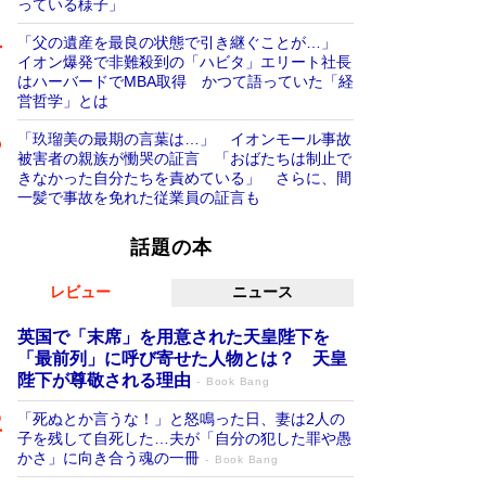
っている様子」
「父の遺産を最良の状態で引き継ぐことが…」
イオン爆発で非難殺到の「ハビタ」エリート社長
はハーバードでMBA取得 かつて語っていた「経
営哲学」とは
「玖瑠美の最期の言葉は…」 イオンモール事故
被害者の親族が慟哭の証言 「おばたちは制止で
きなかった自分たちを責めている」 さらに、間
一髪で事故を免れた従業員の証言も
話題の本
レビュー
ニュース
英国で「末席」を用意された天皇陛下を
「最前列」に呼び寄せた人物とは？ 天皇
陛下が尊敬される理由
Book Bang
「死ぬとか言うな！」と怒鳴った日、妻は2人の
子を残して自死した…夫が「自分の犯した罪や愚
かさ」に向き合う魂の一冊
Book Bang