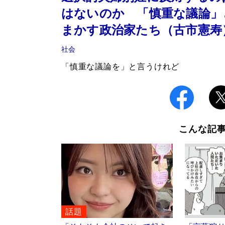
はないのか 「慎重な議論」
まかす政治家たち（古市憲寿
社会
「慎重な議論を」と言うけれど
こんな記
話題