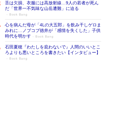
舌は欠損、衣服には高放射線…9人の若者が死ん
だ「世界一不気味な山岳遭難」に迫る
Book Bang
心を病んだ母が「4Lの大五郎」を飲み干しゲロま
みれに…ノブコブ徳井が「感情を失くした」子供
時代を明かす
Book Bang
石田夏穂『わたしを庇わないで』人間のいいとこ
ろよりも悪いところを書きたい【インタビュー】
Book Bang
73歳でも働くしかない 「老後レス時代」
に交通誘導員の独白が話題
Book Bang
「なんで？ そんな馬鹿な……」90歳になった作
家・阿刀田高さんが、ひとり暮らしの生活を明か
す
Book Bang
追悼・東野圭吾さん 週間ベストセラーランキン
グに『容疑者Xの献身』『白夜行』など代表作が
並ぶ［文庫ベストセラー］
Book Bang
和田秀樹の70代、80代向け新書がベスト3を独
占 上半期1位にも選出［新書ベストセラー］