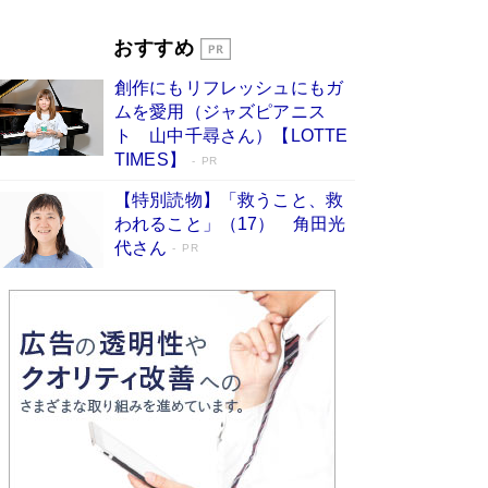
Book Bang
「『火垂るの墓』は、大嘘である」原作者が抱き
おすすめ
続けた“自責の念”とは…「自己憐憫は描きたくな
い」監督が徹底的にこだわったこと（後編） #
創作にもリフレッシュにもガ
戦争の記憶
Book Bang
ムを愛用（ジャズピアニス
ト 山中千尋さん）【LOTTE
TIMES】
PR
【特別読物】「救うこと、救
われること」（17） 角田光
代さん
PR