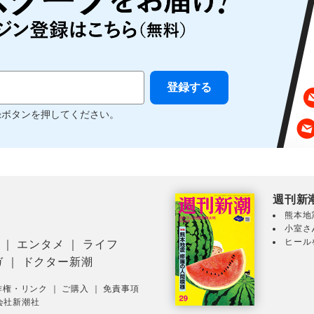
録ボタンを押してください。
週刊新
熊本地
小室さ
ヒール
｜
エンタメ
｜
ライフ
ガ
｜
ドクター新潮
作権・リンク
｜
ご購入
｜
免責事項
会社新潮社