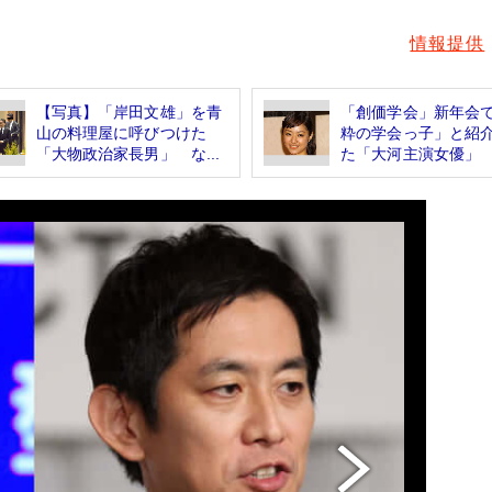
情報提供
【写真】「岸田文雄」を青
「創価学会」新年会
山の料理屋に呼びつけた
粋の学会っ子」と紹
「大物政治家長男」 な...
た「大河主演女優」