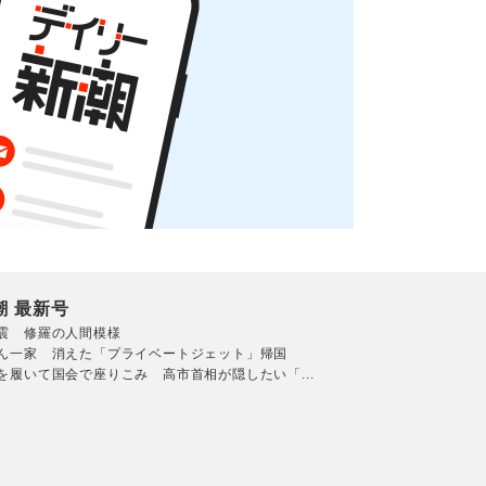
潮 最新号
震 修羅の人間模様
ん一家 消えた「プライベートジェット」帰国
を履いて国会で座りこみ 高市首相が隠したい「...