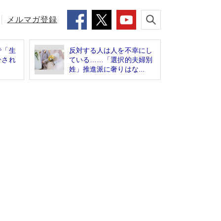
メルマガ登録
で「生
反対する人は人を不幸にし
介され
ている……「選択的夫婦別
姓」推進派に奢りはな...