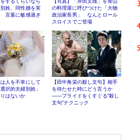
りをするくらいなら
【写真】「岸田文雄」を青山
婦別姓、同性婚を実
の料理屋に呼びつけた「大物
」 言葉に敏感過ぎ
政治家長男」 なんとロール
会
スロイスでご登場
人は人を不幸にして
【田中角栄の殺し文句】相手
「選択的夫婦別姓」
を待たせた時にどう言うか
奢りはないか
――プライドをくすぐる“殺し
文句”テクニック