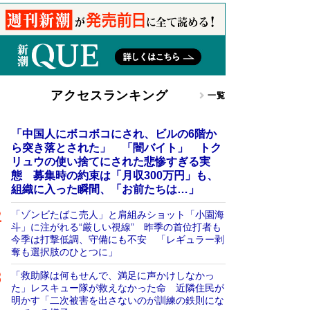
アクセスランキング
一覧
「中国人にボコボコにされ、ビルの6階か
ら突き落とされた」 「闇バイト」 トク
リュウの使い捨てにされた悲惨すぎる実
態 募集時の約束は「月収300万円」も、
組織に入った瞬間、「お前たちは…」
「ゾンビたばこ売人」と肩組みショット「小園海
斗」に注がれる“厳しい視線” 昨季の首位打者も
今季は打撃低調、守備にも不安 「レギュラー剥
奪も選択肢のひとつに」
「救助隊は何もせんで、満足に声かけしなかっ
た」レスキュー隊が救えなかった命 近隣住民が
明かす「二次被害を出さないのが訓練の鉄則にな