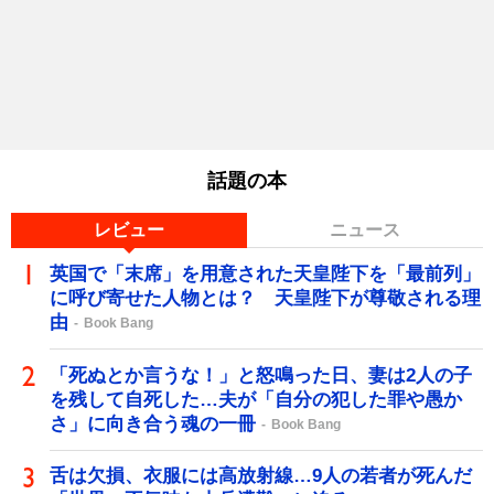
話題の本
レビュー
ニュース
英国で「末席」を用意された天皇陛下を「最前列」
に呼び寄せた人物とは？ 天皇陛下が尊敬される理
由
Book Bang
「死ぬとか言うな！」と怒鳴った日、妻は2人の子
を残して自死した…夫が「自分の犯した罪や愚か
さ」に向き合う魂の一冊
Book Bang
舌は欠損、衣服には高放射線…9人の若者が死んだ