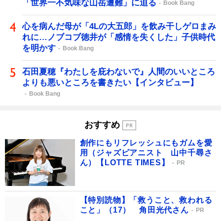
「世界一不気味な山岳遭難」に迫る
Book Bang
心を病んだ母が「4Lの大五郎」を飲み干しゲロまみ
れに…ノブコブ徳井が「感情を失くした」子供時代
を明かす
Book Bang
石田夏穂『わたしを庇わないで』人間のいいところ
よりも悪いところを書きたい【インタビュー】
Book Bang
おすすめ
創作にもリフレッシュにもガムを愛
用（ジャズピアニスト 山中千尋さ
ん）【LOTTE TIMES】
PR
【特別読物】「救うこと、救われる
こと」（17） 角田光代さん
PR