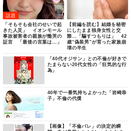
話題
「そもそも会社のせいで起
【前編を読む】結婚を秘密
きた人災」 イオンモール
にしたまま独身女性と交
事故被害者の親族が慟哭の
際…「騙すつもりは」 42
証言 「最後の言葉は…」
歳“偽装男”が育った家族崩
壊の半生
「40代オジサン」との不倫が好きで
たまらない20代女性の「狂気的な行
為」
40年で一番気持ちよかった「岩崎恭
子」不倫の代償
【画像】「不倫バレ」の決定的瞬