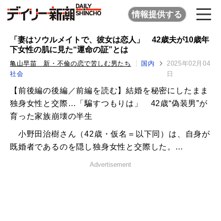
情報提供する
「妻はソウルメイトで、彼女は恋人」 42歳夫が10歳年
下女性の肌に見た“運命の証”とは
亀山早苗 新・不倫の恋で苦しむ男たち
国内
2025年02月04
社会
日
【前後編の後編／前編を読む】結婚を秘密にしたまま
独身女性と交際…「騙すつもりは」 42歳“偽装男”が
育った家族崩壊の半生
小野田治樹さん（42歳・仮名＝以下同）は、自身が
既婚者であるのを隠し独身女性と交際した。...
Advertisement