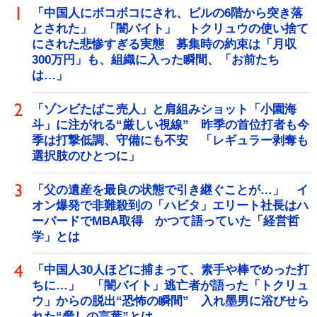
「中国人にボコボコにされ、ビルの6階から突き落
とされた」 「闇バイト」 トクリュウの使い捨て
にされた悲惨すぎる実態 募集時の約束は「月収
300万円」も、組織に入った瞬間、「お前たち
は…」
「ゾンビたばこ売人」と肩組みショット「小園海
斗」に注がれる“厳しい視線” 昨季の首位打者も今
季は打撃低調、守備にも不安 「レギュラー剥奪も
選択肢のひとつに」
「父の遺産を最良の状態で引き継ぐことが…」 イ
オン爆発で非難殺到の「ハビタ」エリート社長はハ
ーバードでMBA取得 かつて語っていた「経営哲
学」とは
「中国人30人ほどに捕まって、素手や棒でめった打
ちに…」 「闇バイト」逃亡者が語った「トクリュ
ウ」からの脱出“恐怖の瞬間” 入れ墨男に浴びせら
れた“脅しの言葉”とは