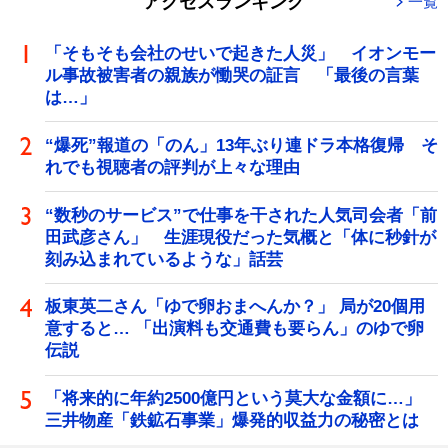
アクセスランキング
一覧
「そもそも会社のせいで起きた人災」 イオンモー
ル事故被害者の親族が慟哭の証言 「最後の言葉
は…」
“爆死”報道の「のん」13年ぶり連ドラ本格復帰 そ
れでも視聴者の評判が上々な理由
“数秒のサービス”で仕事を干された人気司会者「前
田武彦さん」 生涯現役だった気概と「体に秒針が
刻み込まれているような」話芸
板東英二さん「ゆで卵おまへんか？」 局が20個用
意すると… 「出演料も交通費も要らん」のゆで卵
伝説
「将来的に年約2500億円という莫大な金額に…」
三井物産「鉄鉱石事業」爆発的収益力の秘密とは