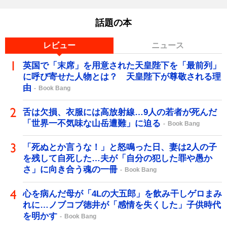
話題の本
レビュー
ニュース
英国で「末席」を用意された天皇陛下を「最前列」
に呼び寄せた人物とは？ 天皇陛下が尊敬される理
由
Book Bang
舌は欠損、衣服には高放射線…9人の若者が死んだ
「世界一不気味な山岳遭難」に迫る
Book Bang
「死ぬとか言うな！」と怒鳴った日、妻は2人の子
を残して自死した…夫が「自分の犯した罪や愚か
さ」に向き合う魂の一冊
Book Bang
心を病んだ母が「4Lの大五郎」を飲み干しゲロまみ
れに…ノブコブ徳井が「感情を失くした」子供時代
を明かす
Book Bang