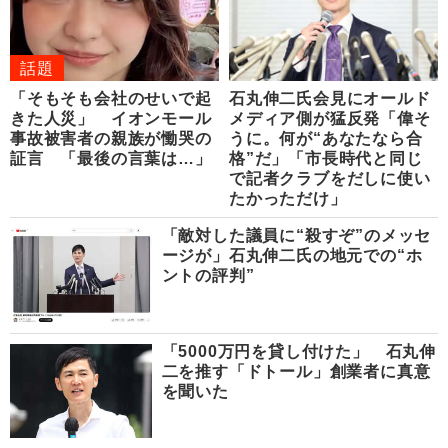
話題
「そもそも会社のせいで起
石丸伸二氏会見にオールド
きた人災」 イオンモール
メディア側が猛反発「偉そ
事故被害者の親族が慟哭の
うに。何が“あなたなら合
証言 「最後の言葉は…」
格”だ」「市長時代と同じ
で記者クラブをだしに使い
たかっただけ」
「敵対した議員に“殺すぞ”のメッセ
ージが」石丸伸二氏の地元での“ホ
ントの評判”
「5000万円を貸し付けた」 石丸伸
二を推す「ドトール」創業者に真意
を聞いた