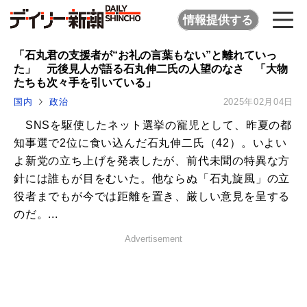
情報提供する
「石丸君の支援者が“お礼の言葉もない”と離れていっ
た」 元後見人が語る石丸伸二氏の人望のなさ 「大物
たちも次々手を引いている」
国内
政治
2025年02月04日
SNSを駆使したネット選挙の寵児として、昨夏の都
知事選で2位に食い込んだ石丸伸二氏（42）。いよい
よ新党の立ち上げを発表したが、前代未聞の特異な方
針には誰もが目をむいた。他ならぬ「石丸旋風」の立
役者までもが今では距離を置き、厳しい意見を呈する
のだ。...
Advertisement