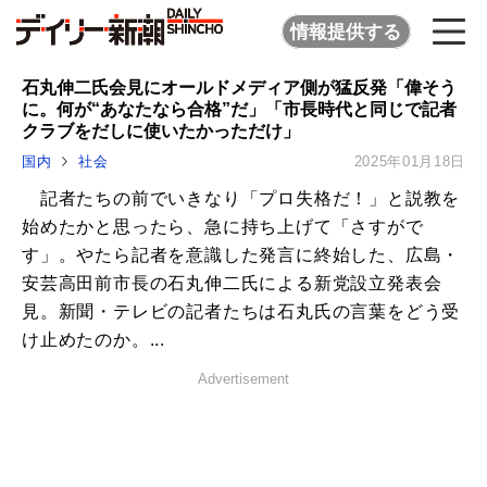
情報提供する
石丸伸二氏会見にオールドメディア側が猛反発「偉そう
に。何が“あなたなら合格”だ」「市長時代と同じで記者
クラブをだしに使いたかっただけ」
国内
社会
2025年01月18日
記者たちの前でいきなり「プロ失格だ！」と説教を
始めたかと思ったら、急に持ち上げて「さすがで
す」。やたら記者を意識した発言に終始した、広島・
安芸高田前市長の石丸伸二氏による新党設立発表会
見。新聞・テレビの記者たちは石丸氏の言葉をどう受
け止めたのか。...
Advertisement