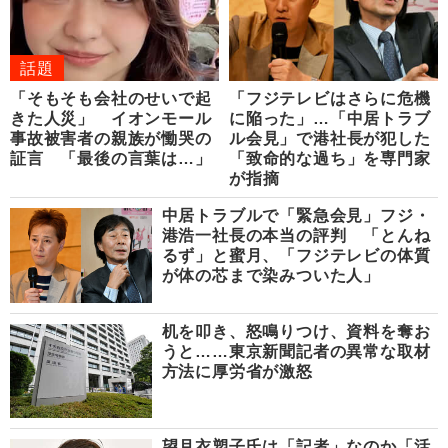
話題
「そもそも会社のせいで起
「フジテレビはさらに危機
きた人災」 イオンモール
に陥った」…「中居トラブ
事故被害者の親族が慟哭の
ル会見」で港社長が犯した
証言 「最後の言葉は…」
「致命的な過ち」を専門家
が指摘
中居トラブルで「緊急会見」フジ・
港浩一社長の本当の評判 「とんね
るず」と蜜月、「フジテレビの体質
が体の芯まで染みついた人」
机を叩き、怒鳴りつけ、資料を奪お
うと……東京新聞記者の異常な取材
方法に厚労省が激怒
望月衣塑子氏は「記者」なのか「活