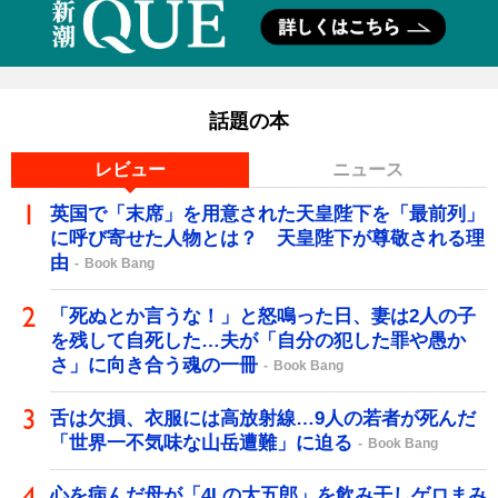
話題の本
レビュー
ニュース
英国で「末席」を用意された天皇陛下を「最前列」
に呼び寄せた人物とは？ 天皇陛下が尊敬される理
由
Book Bang
「死ぬとか言うな！」と怒鳴った日、妻は2人の子
を残して自死した…夫が「自分の犯した罪や愚か
さ」に向き合う魂の一冊
Book Bang
舌は欠損、衣服には高放射線…9人の若者が死んだ
「世界一不気味な山岳遭難」に迫る
Book Bang
心を病んだ母が「4Lの大五郎」を飲み干しゲロまみ