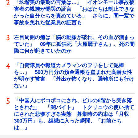
「玖瑠美の最期の言葉は…」 イオンモール事故被
害者の親族が慟哭の証言 「おばたちは制止できな
かった自分たちを責めている」 さらに、間一髪で
事故を免れた従業員の証言も
左目周囲の痣は「脳の動脈が破れ、その血が溜まっ
ていた」 09年に孤独死「大原麗子さん」、死の間
際に何が起きていたのか
「自衛隊員や報道カメラマンのフリをして泥棒
を…」 500万円分の預金通帳を盗まれた高齢女性
が明かす被害 「外出が怖くなり、避難所にも行け
ない」
「中国人にボコボコにされ、ビルの6階から突き落
とされた」 「闇バイト」 トクリュウの使い捨て
にされた悲惨すぎる実態 募集時の約束は「月収
300万円」も、組織に入った瞬間、「お前たち
は…」