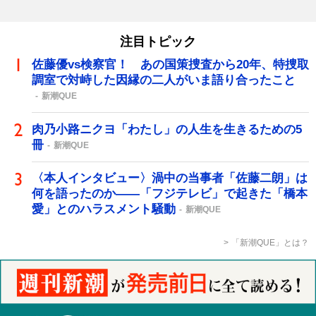
注目トピック
佐藤優vs検察官！ あの国策捜査から20年、特捜取
調室で対峙した因縁の二人がいま語り合ったこと
新潮QUE
肉乃小路ニクヨ「わたし」の人生を生きるための5
冊
新潮QUE
〈本人インタビュー〉渦中の当事者「佐藤二朗」は
何を語ったのか――「フジテレビ」で起きた「橋本
愛」とのハラスメント騒動
新潮QUE
「新潮QUE」とは？