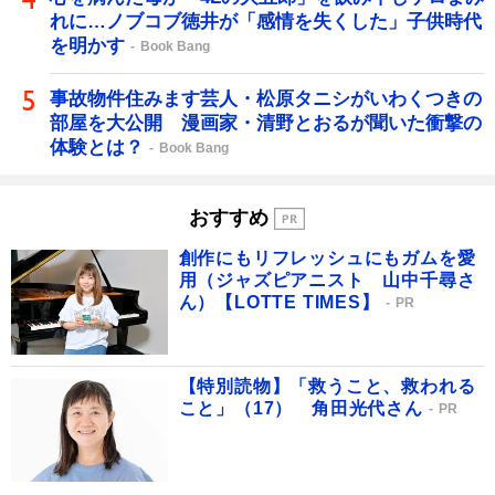
れに…ノブコブ徳井が「感情を失くした」子供時代
を明かす
Book Bang
事故物件住みます芸人・松原タニシがいわくつきの
部屋を大公開 漫画家・清野とおるが聞いた衝撃の
体験とは？
Book Bang
おすすめ
創作にもリフレッシュにもガムを愛
用（ジャズピアニスト 山中千尋さ
ん）【LOTTE TIMES】
PR
【特別読物】「救うこと、救われる
こと」（17） 角田光代さん
PR