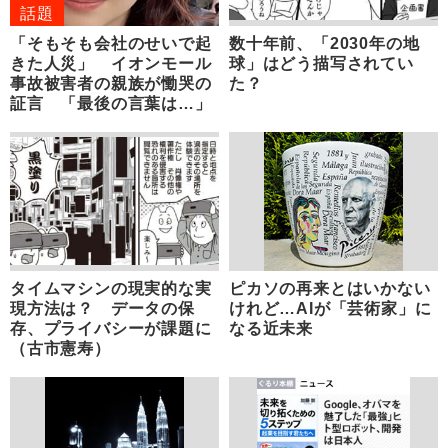
話題
「そもそも会社のせいで起
数十年前、「2030年の地
きた人災」 イオンモール
球」はどう描写されてい
事故被害者の親族が慟哭の
た？
証言 「最後の言葉は…」
タイムマシンの現実的な実
ピカソの再来とはいかない
現方法は？ データの保
けれど…AIが「芸術家」に
存、プライバシーが課題に
なる近未来
（古市憲寿）