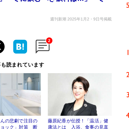
週刊新潮 2025年1月2・9日号掲載
2
事も読まれています
さんの悲劇で注目の
藤原紀香が伝授！「温活」健
ショック」対策 断
康法とは 入浴、食事の見直