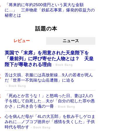
「将来的に年約2500億円という莫大な金額
に…」 三井物産「鉄鉱石事業」爆発的収益力の
秘密とは
話題の本
レビュー
ニュース
英国で「末席」を用意された天皇陛下を
「最前列」に呼び寄せた人物とは？ 天皇
陛下が尊敬される理由
Book Bang
舌は欠損、衣服には高放射線…9人の若者が死ん
だ「世界一不気味な山岳遭難」に迫る
Book Bang
「死ぬとか言うな！」と怒鳴った日、妻は2人の
子を残して自死した…夫が「自分の犯した罪や愚
かさ」に向き合う魂の一冊
Book Bang
心を病んだ母が「4Lの大五郎」を飲み干しゲロま
みれに…ノブコブ徳井が「感情を失くした」子供
時代を明かす
Book Bang