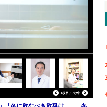
1枚目／7枚中
」「冬に飲むべき飲料は…」 冬