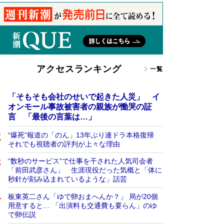
アクセスランキング
一覧
「そもそも会社のせいで起きた人災」 イ
オンモール事故被害者の親族が慟哭の証
言 「最後の言葉は…」
“爆死”報道の「のん」13年ぶり連ドラ本格復帰
それでも視聴者の評判が上々な理由
“数秒のサービス”で仕事を干された人気司会者
「前田武彦さん」 生涯現役だった気概と「体に
秒針が刻み込まれているような」話芸
板東英二さん「ゆで卵おまへんか？」 局が20個
用意すると… 「出演料も交通費も要らん」のゆ
で卵伝説