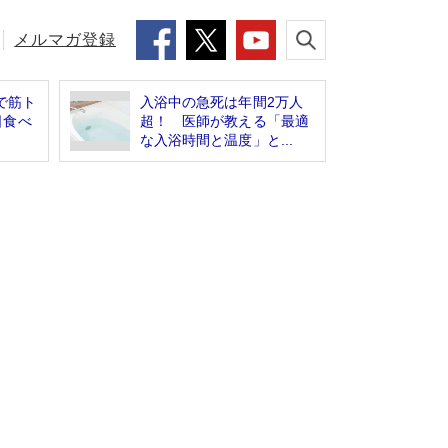
メルマガ登録
で筋ト
入浴中の急死は年間2万人
日食べ
超！ 医師が教える「最適
な入浴時間と温度」と...