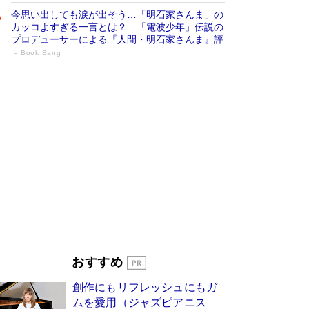
今思い出しても涙が出そう…「明石家さんま」の
カッコよすぎる一言とは？ 「電波少年」伝説の
プロデューサーによる『人間・明石家さんま』評
Book Bang
「宇宙兄弟」最終46巻がベストセラー1
位 宇宙開発への関心を押し上げた18年の
物語に幕 特装版には「宇宙で描かれたマ
ンガ」も収録
Book Bang
美輪明宏 晩年の回答を集めた『ほほえんで生き
るための人生相談』がランクイン［エンターテイ
メントベストセラー］
Book Bang
「『火垂るの墓』は、大嘘である」原作者が抱き
続けた“自責の念”とは…「自己憐憫は描きたくな
い」監督が徹底的にこだわったこと（後編） #
戦争の記憶
Book Bang
皇室はなぜ世界から尊敬されているのか？ 「天
おすすめ
皇陛下はお元気でおられるか」がサウジ国王の第
一声になる理由
Book Bang
創作にもリフレッシュにもガ
東野圭吾、伊坂幸太郎の人気シリーズ最新作どち
ムを愛用（ジャズピアニス