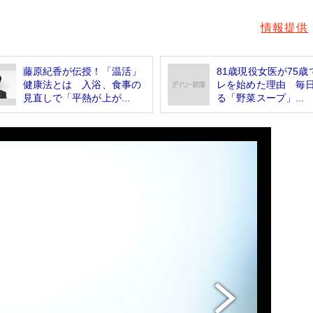
情報提供
藤原紀香が伝授！「温活」
81歳現役女医が75歳
健康法とは 入浴、食事の
レを始めた理由 毎
見直しで「平熱が上が...
る「野菜スープ」...