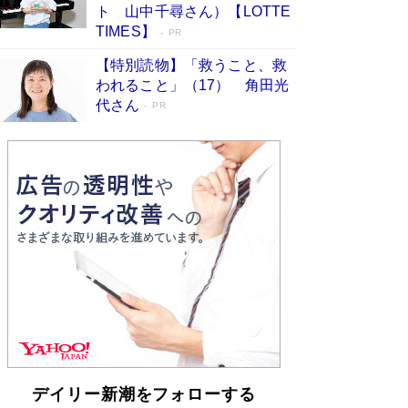
らも文庫化 映画化された直木賞受賞作もランク
ト 山中千尋さん）【LOTTE
イン［文庫ベストセラー］
Book Bang
TIMES】
PR
【特別読物】「救うこと、救
われること」（17） 角田光
代さん
PR
デイリー新潮をフォローする