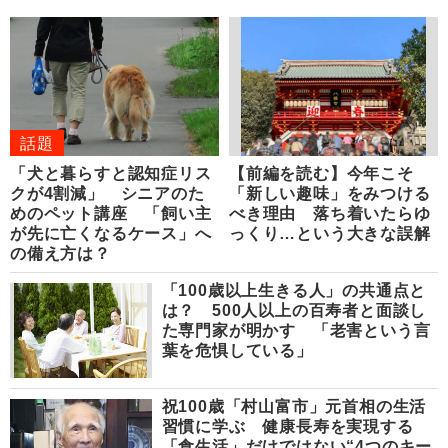
話題
「犬と暮らすと認知症リス
【前編を読む】今年こそ
クが4割減」 シニアのた
「新しい趣味」をみつける
めのペット講座 「飼い主
べき理由 落ち着いたらゆ
が先に亡くなるケース」へ
っくり…という大きな誤解
の備え方は？
「100歳以上生きる人」の共通点と
は？ 500人以上の百寿者と面談し
た専門家が明かす 「老害という言
葉を危惧している」
祝100歳「村山富市」元首相の生活
習慣に学ぶ 健康長寿を実現する
「食生活」だけではない“4つのキー