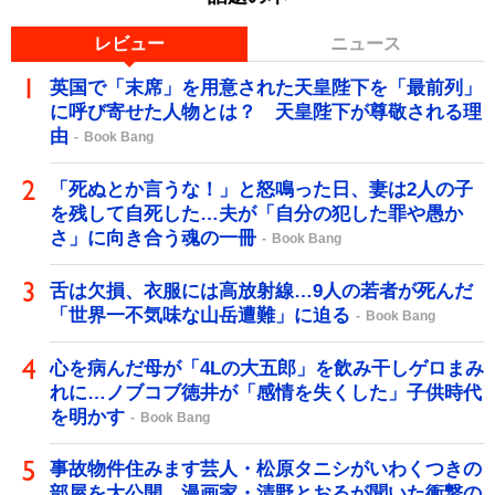
レビュー
ニュース
英国で「末席」を用意された天皇陛下を「最前列」
に呼び寄せた人物とは？ 天皇陛下が尊敬される理
由
Book Bang
「死ぬとか言うな！」と怒鳴った日、妻は2人の子
を残して自死した…夫が「自分の犯した罪や愚か
さ」に向き合う魂の一冊
Book Bang
舌は欠損、衣服には高放射線…9人の若者が死んだ
「世界一不気味な山岳遭難」に迫る
Book Bang
心を病んだ母が「4Lの大五郎」を飲み干しゲロまみ
れに…ノブコブ徳井が「感情を失くした」子供時代
を明かす
Book Bang
事故物件住みます芸人・松原タニシがいわくつきの
部屋を大公開 漫画家・清野とおるが聞いた衝撃の