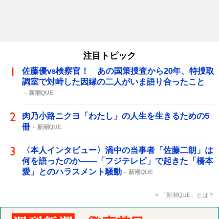
注目トピック
佐藤優vs検察官！ あの国策捜査から20年、特捜取
調室で対峙した因縁の二人がいま語り合ったこと
新潮QUE
肉乃小路ニクヨ「わたし」の人生を生きるための5
冊
新潮QUE
〈本人インタビュー〉渦中の当事者「佐藤二朗」は
何を語ったのか――「フジテレビ」で起きた「橋本
愛」とのハラスメント騒動
新潮QUE
「新潮QUE」とは？