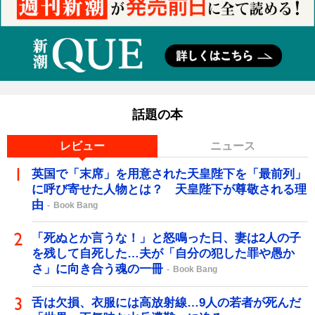
話題の本
レビュー
ニュース
英国で「末席」を用意された天皇陛下を「最前列」
に呼び寄せた人物とは？ 天皇陛下が尊敬される理
由
Book Bang
「死ぬとか言うな！」と怒鳴った日、妻は2人の子
を残して自死した…夫が「自分の犯した罪や愚か
さ」に向き合う魂の一冊
Book Bang
舌は欠損、衣服には高放射線…9人の若者が死んだ