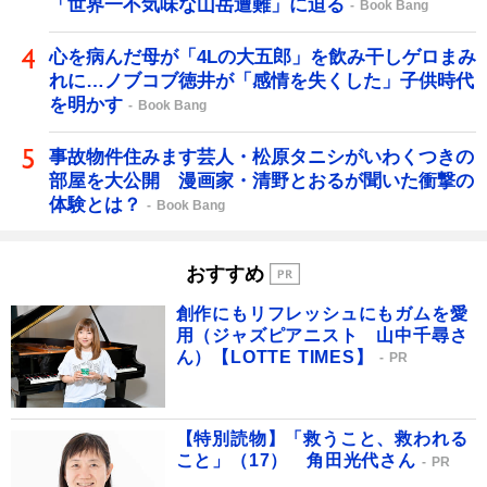
「世界一不気味な山岳遭難」に迫る
Book Bang
心を病んだ母が「4Lの大五郎」を飲み干しゲロまみ
れに…ノブコブ徳井が「感情を失くした」子供時代
を明かす
Book Bang
事故物件住みます芸人・松原タニシがいわくつきの
部屋を大公開 漫画家・清野とおるが聞いた衝撃の
体験とは？
Book Bang
おすすめ
創作にもリフレッシュにもガムを愛
用（ジャズピアニスト 山中千尋さ
ん）【LOTTE TIMES】
PR
【特別読物】「救うこと、救われる
こと」（17） 角田光代さん
PR