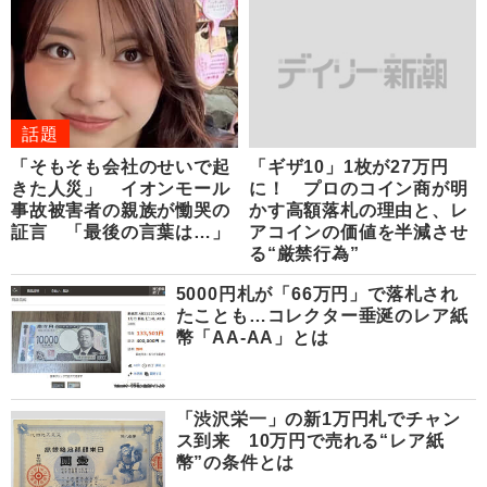
話題
「そもそも会社のせいで起
「ギザ10」1枚が27万円
きた人災」 イオンモール
に！ プロのコイン商が明
事故被害者の親族が慟哭の
かす高額落札の理由と、レ
証言 「最後の言葉は…」
アコインの価値を半減させ
る“厳禁行為”
5000円札が「66万円」で落札され
たことも…コレクター垂涎のレア紙
幣「AA-AA」とは
「渋沢栄一」の新1万円札でチャン
ス到来 10万円で売れる“レア紙
幣”の条件とは