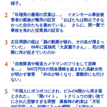
様子」
「玖瑠美の最期の言葉は…」 イオンモール事故被
害者の親族が慟哭の証言 「おばたちは制止できな
かった自分たちを責めている」 さらに、間一髪で
事故を免れた従業員の証言も
左目周囲の痣は「脳の動脈が破れ、その血が溜まっ
ていた」 09年に孤独死「大原麗子さん」、死の間
際に何が起きていたのか
「自衛隊員や報道カメラマンのフリをして泥棒
を…」 500万円分の預金通帳を盗まれた高齢女性
が明かす被害 「外出が怖くなり、避難所にも行け
ない」
「中国人にボコボコにされ、ビルの6階から突き落
とされた」 「闇バイト」 トクリュウの使い捨て
にされた悲惨すぎる実態 募集時の約束は「月収
300万円」も、組織に入った瞬間、「お前たち