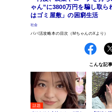
ゃん”に3800万円を騙し取ら
はゴミ屋敷」の困窮生活
社会
パパ活攻略本の目次（MちゃんのXより）
こんな記
話題