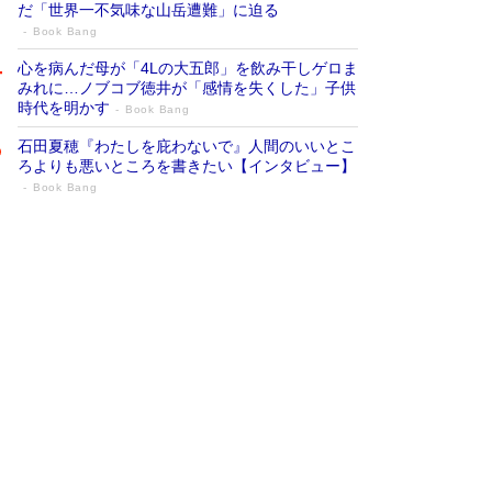
だ「世界一不気味な山岳遭難」に迫る
Book Bang
心を病んだ母が「4Lの大五郎」を飲み干しゲロま
みれに…ノブコブ徳井が「感情を失くした」子供
時代を明かす
Book Bang
石田夏穂『わたしを庇わないで』人間のいいとこ
ろよりも悪いところを書きたい【インタビュー】
Book Bang
73歳でも働くしかない 「老後レス時代」
に交通誘導員の独白が話題
Book Bang
「『火垂るの墓』は、大嘘である」原作者が抱き
続けた“自責の念”とは…「自己憐憫は描きたくな
い」監督が徹底的にこだわったこと（後編） #
戦争の記憶
Book Bang
「なんで？ そんな馬鹿な……」90歳になった作
家・阿刀田高さんが、ひとり暮らしの生活を明か
す
Book Bang
友近氏、絶賛！ 鎌倉を舞台に、孤独を抱えた
人々が新たな一歩を踏み出す連作短篇集『海のほ