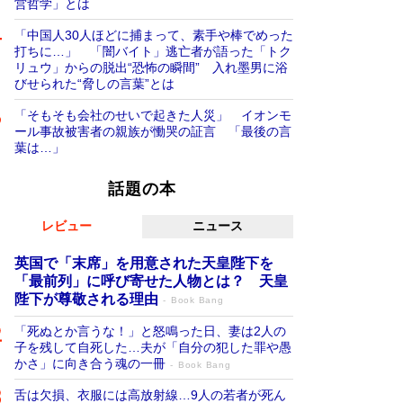
営哲学」とは
「中国人30人ほどに捕まって、素手や棒でめった
打ちに…」 「闇バイト」逃亡者が語った「トク
リュウ」からの脱出“恐怖の瞬間” 入れ墨男に浴
びせられた“脅しの言葉”とは
「そもそも会社のせいで起きた人災」 イオンモ
ール事故被害者の親族が慟哭の証言 「最後の言
葉は…」
話題の本
レビュー
ニュース
英国で「末席」を用意された天皇陛下を
「最前列」に呼び寄せた人物とは？ 天皇
陛下が尊敬される理由
Book Bang
「死ぬとか言うな！」と怒鳴った日、妻は2人の
子を残して自死した…夫が「自分の犯した罪や愚
かさ」に向き合う魂の一冊
Book Bang
舌は欠損、衣服には高放射線…9人の若者が死ん