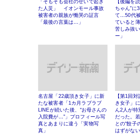
「そもそも会社のせいで起き
【後編を読
た人災」 イオンモール事故
ちゃん”に
被害者の親族が慟哭の証言
て…50代
「最後の言葉は…」
ていると
苦しみ抜
ー」
名古屋「22歳頂き女子」に新
【第1回対
たな被害者「1カ月ラブラブ
き女子」
LINEが続いた後、“お母さんの
ん2人が特
入院費が…”」プロフィール写
だった。
真とあまりに違う「実物写
との“餃子
真」
はずがな