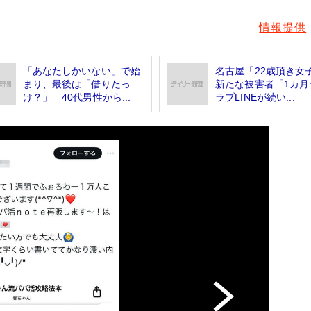
情報提供
「あなたしかいない」で始
名古屋「22歳頂き女
まり、最後は「借りたっ
新たな被害者「1カ月
け？」 40代男性から...
ラブLINEが続い...