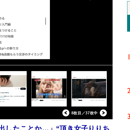
8枚目／37枚中
出したことか…」“頂き女子りりち