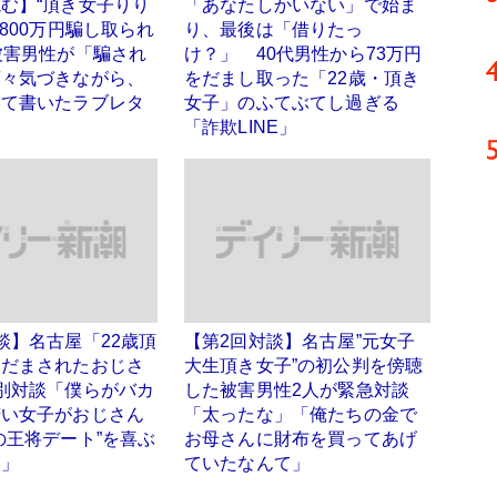
む】“頂き女子りり
「あなたしかいない」で始ま
3800万円騙し取られ
り、最後は「借りたっ
被害男性が「騙され
け？」 40代男性から73万円
薄々気づきながら、
をだまし取った「22歳・頂き
いて書いたラブレタ
女子」のふてぶてし過ぎる
「詐欺LINE」
談】名古屋「22歳頂
【第2回対談】名古屋”元女子
にだまされたおじさ
大生頂き女子”の初公判を傍聴
別対談「僕らがバカ
した被害男性2人が緊急対談
若い女子がおじさん
「太ったな」「俺たちの金で
の王将デート”を喜ぶ
お母さんに財布を買ってあげ
い」
ていたなんて」