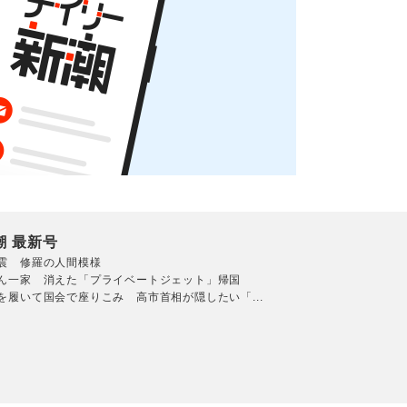
潮 最新号
震 修羅の人間模様
ん一家 消えた「プライベートジェット」帰国
を履いて国会で座りこみ 高市首相が隠したい「...