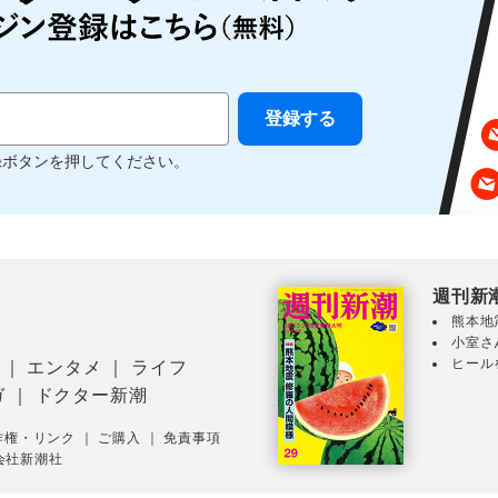
録ボタンを押してください。
週刊新
熊本地
小室さ
ヒール
｜
エンタメ
｜
ライフ
ガ
｜
ドクター新潮
作権・リンク
｜
ご購入
｜
免責事項
会社新潮社