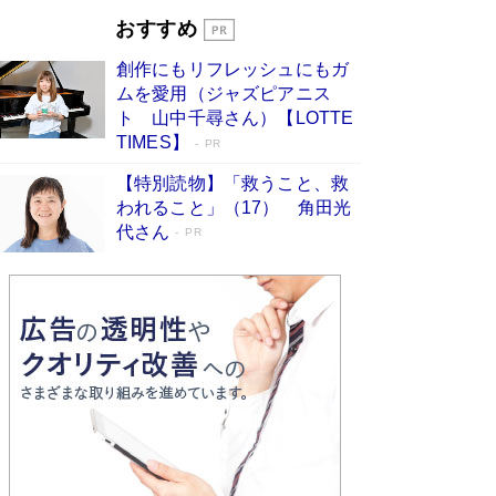
とりのプラネット』試し読み
Book Bang
おすすめ
和田秀樹の70代、80代向け新書がベスト3を独
占 上半期1位にも選出［新書ベストセラー］
創作にもリフレッシュにもガ
Book Bang
ムを愛用（ジャズピアニス
ト 山中千尋さん）【LOTTE
TIMES】
PR
【特別読物】「救うこと、救
われること」（17） 角田光
代さん
PR