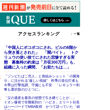
アクセスランキング
一覧
「中国人にボコボコにされ、ビルの6階か
ら突き落とされた」 「闇バイト」 トク
リュウの使い捨てにされた悲惨すぎる実
態 募集時の約束は「月収300万円」も、
組織に入った瞬間、「お前たちは…」
「ゾンビたばこ売人」と肩組みショット「小園海
斗」に注がれる“厳しい視線” 昨季の首位打者も
今季は打撃低調、守備にも不安 「レギュラー剥
奪も選択肢のひとつに」
「父の遺産を最良の状態で引き継ぐことが…」
イオン爆発で非難殺到の「ハビタ」エリート社長
はハーバードでMBA取得 かつて語っていた「経