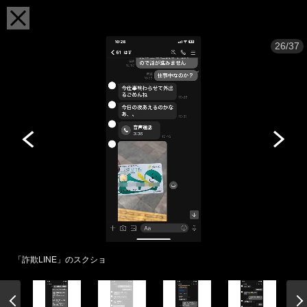
26/37
「詐欺LINE」のスクショ