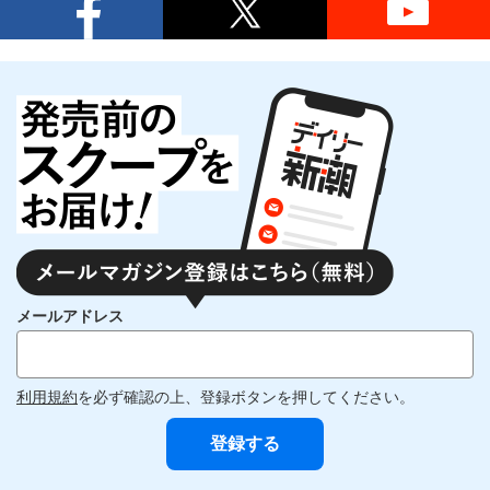
メールアドレス
利用規約
を必ず確認の上、登録ボタンを押してください。