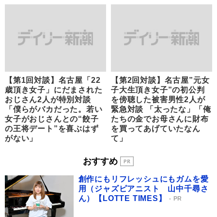
【第1回対談】名古屋「22
【第2回対談】名古屋”元女
歳頂き女子」にだまされた
子大生頂き女子”の初公判
おじさん2人が特別対談
を傍聴した被害男性2人が
「僕らがバカだった。若い
緊急対談 「太ったな」「俺
女子がおじさんとの“餃子
たちの金でお母さんに財布
の王将デート”を喜ぶはず
を買ってあげていたなん
がない」
て」
おすすめ
創作にもリフレッシュにもガムを愛
用（ジャズピアニスト 山中千尋さ
ん）【LOTTE TIMES】
PR