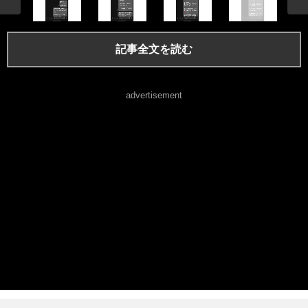
記事全文を読む
advertisement