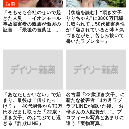
話題
「そもそも会社のせいで起
【後編を読む】“頂き女子
きた人災」 イオンモール
りりちゃん”に3800万円騙
事故被害者の親族が慟哭の
し取られて…50代被害男性
証言 「最後の言葉は…」
が「騙されていると薄々気
づきながら、苦しみ抜いて
書いたラブレター」
「あなたしかいない」で始
名古屋「22歳頂き女子」に
まり、最後は「借りたっ
新たな被害者「1カ月ラブ
け？」 40代男性から73万
ラブLINEが続いた後、“お
円をだまし取った「22歳・
母さんの入院費が…”」プ
頂き女子」のふてぶてし過
ロフィール写真とあまりに
ぎる「詐欺LINE」
違う「実物写真」