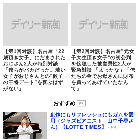
【第1回対談】名古屋「22
【第2回対談】名古屋”元女
歳頂き女子」にだまされた
子大生頂き女子”の初公判
おじさん2人が特別対談
を傍聴した被害男性2人が
「僕らがバカだった。若い
緊急対談 「太ったな」「俺
女子がおじさんとの“餃子
たちの金でお母さんに財布
の王将デート”を喜ぶはず
を買ってあげていたなん
がない」
て」
おすすめ
創作にもリフレッシュにもガムを愛
用（ジャズピアニスト 山中千尋さ
ん）【LOTTE TIMES】
PR