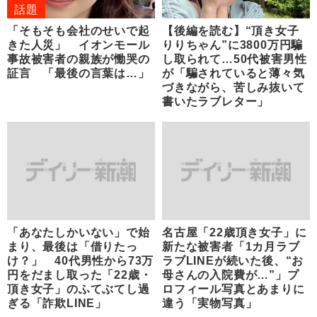
話題
「そもそも会社のせいで起
【後編を読む】“頂き女子
きた人災」 イオンモール
りりちゃん”に3800万円騙
事故被害者の親族が慟哭の
し取られて…50代被害男性
証言 「最後の言葉は…」
が「騙されていると薄々気
づきながら、苦しみ抜いて
書いたラブレター」
「あなたしかいない」で始
名古屋「22歳頂き女子」に
まり、最後は「借りたっ
新たな被害者「1カ月ラブ
け？」 40代男性から73万
ラブLINEが続いた後、“お
円をだまし取った「22歳・
母さんの入院費が…”」プ
頂き女子」のふてぶてし過
ロフィール写真とあまりに
ぎる「詐欺LINE」
違う「実物写真」