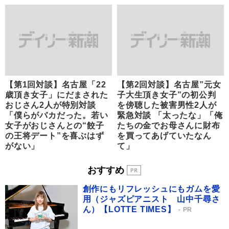
【第1回対談】名古屋「22
【第2回対談】名古屋”元女
歳頂き女子」にだまされた
子大生頂き女子”の初公判
おじさん2人が特別対談
を傍聴した被害男性2人が
「僕らがバカだった。若い
緊急対談 「太ったな」「俺
女子がおじさんとの“餃子
たちの金でお母さんに財布
の王将デート”を喜ぶはず
を買ってあげていたなん
がない」
て」
おすすめ
創作にもリフレッシュにもガムを愛
用（ジャズピアニスト 山中千尋さ
ん）【LOTTE TIMES】
PR