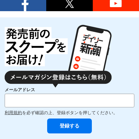
メールアドレス
利用規約
を必ず確認の上、登録ボタンを押してください。