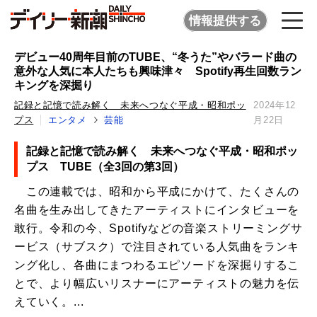
情報提供する
デビュー40周年目前のTUBE、“冬うた”やバラード曲の
意外な人気に本人たちも興味津々 Spotify再生回数ラン
キングを深掘り
記録と記憶で読み解く 未来へつなぐ平成・昭和ポッ
2024年12
プス
エンタメ
芸能
月22日
記録と記憶で読み解く 未来へつなぐ平成・昭和ポッ
プス TUBE（全3回の第3回）
この連載では、昭和から平成にかけて、たくさんの
名曲を生み出してきたアーティストにインタビューを
敢行。令和の今、Spotifyなどの音楽ストリーミングサ
ービス（サブスク）で注目されている人気曲をランキ
ング化し、各曲にまつわるエピソードを深掘りするこ
とで、より幅広いリスナーにアーティストの魅力を伝
えていく。...