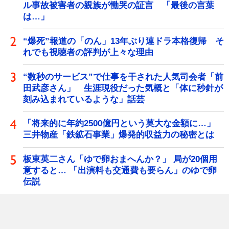
ル事故被害者の親族が慟哭の証言 「最後の言葉
は…」
“爆死”報道の「のん」13年ぶり連ドラ本格復帰 そ
れでも視聴者の評判が上々な理由
“数秒のサービス”で仕事を干された人気司会者「前
田武彦さん」 生涯現役だった気概と「体に秒針が
刻み込まれているような」話芸
「将来的に年約2500億円という莫大な金額に…」
三井物産「鉄鉱石事業」爆発的収益力の秘密とは
板東英二さん「ゆで卵おまへんか？」 局が20個用
意すると… 「出演料も交通費も要らん」のゆで卵
伝説