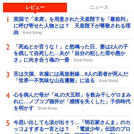
レビュー
ニュース
英国で「末席」を用意された天皇陛下を「最前列」
に呼び寄せた人物とは？ 天皇陛下が尊敬される理
由
Book Bang
「死ぬとか言うな！」と怒鳴った日、妻は2人の子
を残して自死した…夫が「自分の犯した罪や愚か
さ」に向き合う魂の一冊
Book Bang
舌は欠損、衣服には高放射線…9人の若者が死んだ
「世界一不気味な山岳遭難」に迫る
Book Bang
心を病んだ母が「4Lの大五郎」を飲み干しゲロまみ
れに…ノブコブ徳井が「感情を失くした」子供時代
を明かす
Book Bang
今思い出しても涙が出そう…「明石家さんま」のカ
ッコよすぎる一言とは？ 「電波少年」伝説のプロ