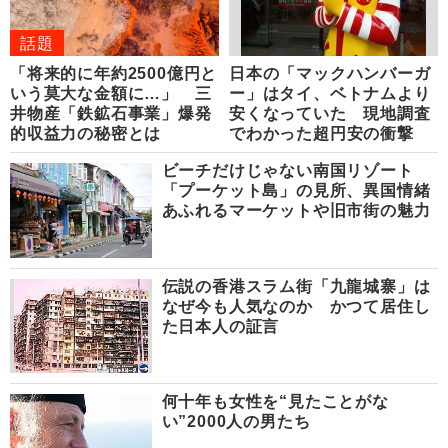
話題
「将来的に年約2500億円と
日本の「マックハンバーガ
いう莫大な金額に…」 三
ー」はタイ、ベトナムより
井物産「鉄鉱石事業」爆発
安くなっていた 現地調査
的収益力の秘密とは
でわかった超円安の衝撃
ビーチだけじゃない南国リゾート
「プーケット島」の見所、異国情緒
あふれるマーケットや旧市街の魅力
伝説の香港スラム街「九龍城寨」は
なぜ今も人気なのか かつて居住し
た日本人の証言
何十年も女性を“見たことがな
い”2000人の男たち