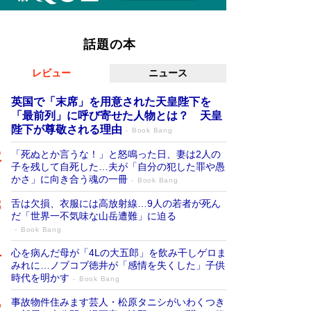
話題の本
レビュー
ニュース
英国で「末席」を用意された天皇陛下を
「最前列」に呼び寄せた人物とは？ 天皇
陛下が尊敬される理由
Book Bang
「死ぬとか言うな！」と怒鳴った日、妻は2人の
子を残して自死した…夫が「自分の犯した罪や愚
かさ」に向き合う魂の一冊
Book Bang
舌は欠損、衣服には高放射線…9人の若者が死ん
だ「世界一不気味な山岳遭難」に迫る
Book Bang
心を病んだ母が「4Lの大五郎」を飲み干しゲロま
みれに…ノブコブ徳井が「感情を失くした」子供
時代を明かす
Book Bang
事故物件住みます芸人・松原タニシがいわくつき