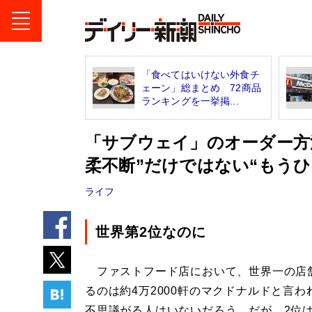
「食べてはいけない外食チ
ェーン」総まとめ 72商品
ランキングを一挙掲...
「サブウェイ」のオーダー方
柔不断”だけではない“もうひ
ライフ
世界第2位なのに
ファストフード店において、世界一の店
るのは約4万2000軒のマクドナルドと言わ
不思議がる人はいないだろう。だが、2位