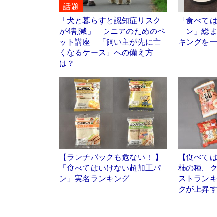
話題
「犬と暮らすと認知症リスク
「食べて
が4割減」 シニアのためのペ
ーン」総ま
ット講座 「飼い主が先に亡
キングを
くなるケース」への備え方
は？
【ランチパックも危ない！ 】
【食べて
「食べてはいけない超加工パ
柿の種、
ン」実名ランキング
ストラン
クが上昇