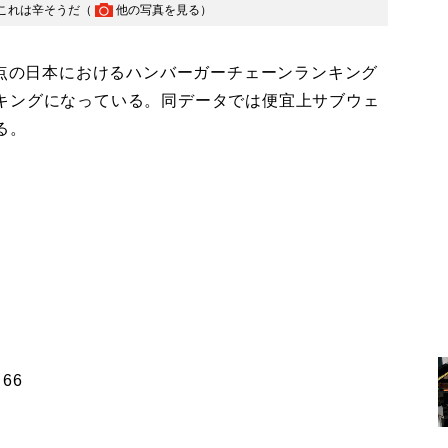
。これは辛そうだ（
他の写真を見る
）
時点の日本におけるハンバーガーチェーンランキング
キングになっている。同データでは便宜上サブウェ
る。
66