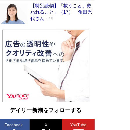
【特別読物】「救うこと、救
われること」（17） 角田光
代さん
PR
デイリー新潮をフォローする
Facebook
X
YouTube