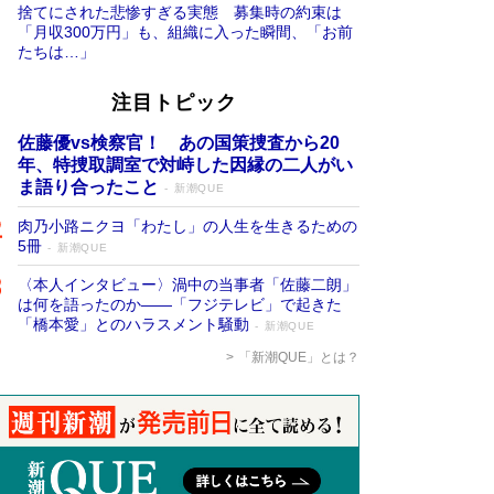
捨てにされた悲惨すぎる実態 募集時の約束は
「月収300万円」も、組織に入った瞬間、「お前
たちは…」
注目トピック
佐藤優vs検察官！ あの国策捜査から20
年、特捜取調室で対峙した因縁の二人がい
ま語り合ったこと
新潮QUE
肉乃小路ニクヨ「わたし」の人生を生きるための
5冊
新潮QUE
〈本人インタビュー〉渦中の当事者「佐藤二朗」
は何を語ったのか――「フジテレビ」で起きた
「橋本愛」とのハラスメント騒動
新潮QUE
「新潮QUE」とは？