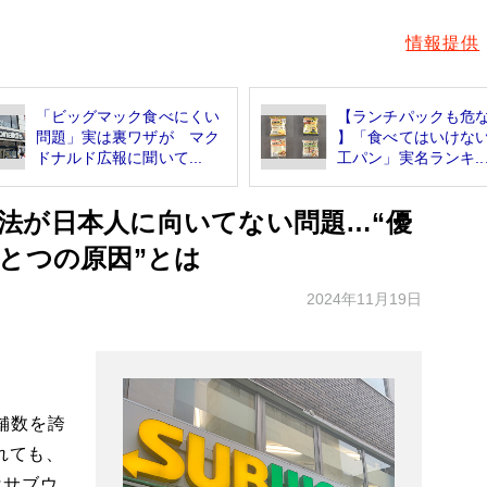
情報提供
「ビッグマック食べにくい
【ランチパックも危
問題」実は裏ワザが マク
】「食べてはいけな
ドナルド広報に聞いて...
工パン」実名ランキ..
法が日本人に向いてない問題…“優
とつの原因”とは
2024年11月19日
舗数を誇
れても、
はサブウ