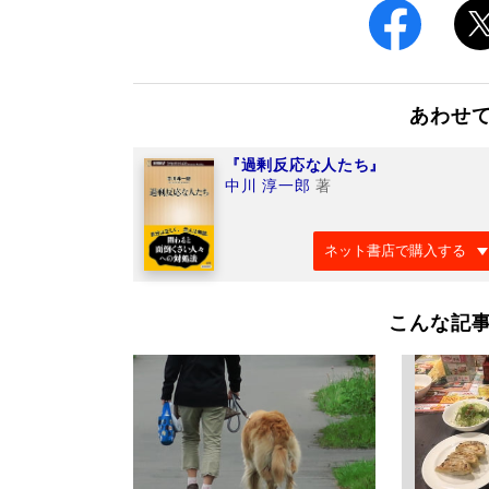
あわせ
『過剰反応な人たち』
中川 淳一郎
著
ネット書店で購入する
こんな記