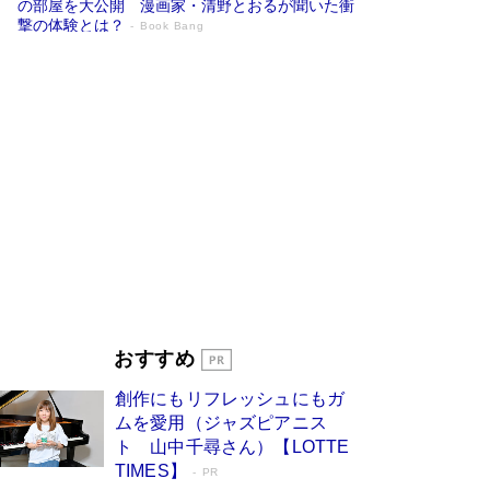
の部屋を大公開 漫画家・清野とおるが聞いた衝
撃の体験とは？
Book Bang
追悼・東野圭吾さん 週間ベストセラーラ
ンキングに『容疑者Xの献身』『白夜行』
など代表作が並ぶ［文庫ベストセラー］
Book Bang
73歳でも働くしかない 「老後レス時代」に交通
誘導員の独白が話題
Book Bang
「なんで？ そんな馬鹿な……」90歳になった作
家・阿刀田高さんが、ひとり暮らしの生活を明か
す
Book Bang
竹内由恵の前に現れた「テレビ観ないんだよね
ぇ」という男性…夫を選んでテレ朝退社したワケ
Book Bang
おすすめ
和田秀樹の70代、80代向け新書がベスト3を独
創作にもリフレッシュにもガ
占 上半期1位にも選出［新書ベストセラー］
ムを愛用（ジャズピアニス
Book Bang
ト 山中千尋さん）【LOTTE
TIMES】
PR