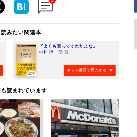
5
て読みたい関連本
『よくも言ってくれたよな』
中川 淳一郎
著
ネット書店で購入する
事も読まれています