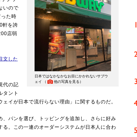
ないので
だった時
0軒を誇
00店弱
注文した
日本ではなかなかなお目にかかれないサブウ
ェイ （
他の写真を見る
）
現代の記
ルタント
ウェイが日本で流行らない理由」に関するものだ。
め、パンを選び、トッピングを追加し、さらに好み
する。この一連のオーダーシステムが日本人に合わ