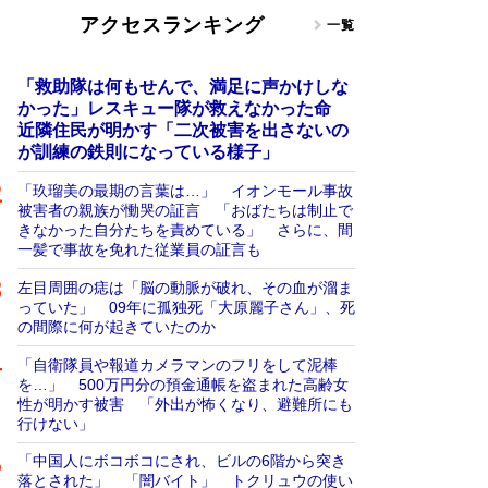
アクセスランキング
一覧
「救助隊は何もせんで、満足に声かけしな
かった」レスキュー隊が救えなかった命
近隣住民が明かす「二次被害を出さないの
が訓練の鉄則になっている様子」
「玖瑠美の最期の言葉は…」 イオンモール事故
被害者の親族が慟哭の証言 「おばたちは制止で
きなかった自分たちを責めている」 さらに、間
一髪で事故を免れた従業員の証言も
左目周囲の痣は「脳の動脈が破れ、その血が溜ま
っていた」 09年に孤独死「大原麗子さん」、死
の間際に何が起きていたのか
「自衛隊員や報道カメラマンのフリをして泥棒
を…」 500万円分の預金通帳を盗まれた高齢女
性が明かす被害 「外出が怖くなり、避難所にも
行けない」
「中国人にボコボコにされ、ビルの6階から突き
落とされた」 「闇バイト」 トクリュウの使い