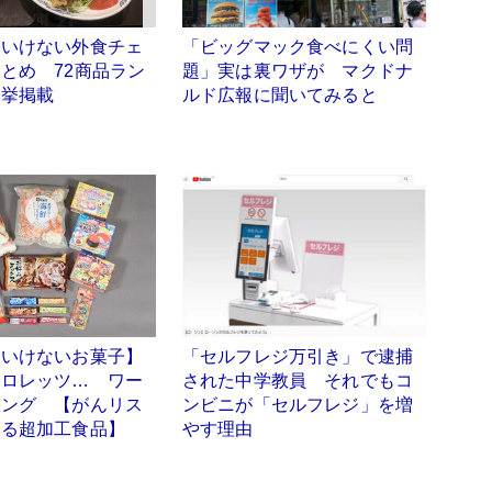
はいけない外食チェ
「ビッグマック食べにくい問
とめ 72商品ラン
題」実は裏ワザが マクドナ
一挙掲載
ルド広報に聞いてみると
はいけないお菓子】
「セルフレジ万引き」で逮捕
クロレッツ… ワー
された中学教員 それでもコ
キング 【がんリス
ンビニが「セルフレジ」を増
する超加工食品】
やす理由