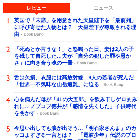
レビュー
ニュース
英国で「末席」を用意された天皇陛下を「最前列」
に呼び寄せた人物とは？ 天皇陛下が尊敬される理
由
Book Bang
「死ぬとか言うな！」と怒鳴った日、妻は2人の子
を残して自死した…夫が「自分の犯した罪や愚か
さ」に向き合う魂の一冊
Book Bang
舌は欠損、衣服には高放射線…9人の若者が死んだ
「世界一不気味な山岳遭難」に迫る
Book Bang
心を病んだ母が「4Lの大五郎」を飲み干しゲロまみ
れに…ノブコブ徳井が「感情を失くした」子供時代
を明かす
Book Bang
今思い出しても涙が出そう…「明石家さんま」のカ
ッコよすぎる一言とは？ 「電波少年」伝説のプロ