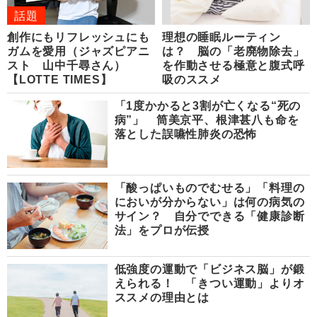
話題
創作にもリフレッシュにも
理想の睡眠ルーティン
ガムを愛用（ジャズピアニ
は？ 脳の「老廃物除去」
スト 山中千尋さん）
を作動させる極意と腹式呼
【LOTTE TIMES】
吸のススメ
「1度かかると3割が亡くなる“死の
病”」 筒美京平、根津甚八も命を
落とした誤嚥性肺炎の恐怖
「酸っぱいものでむせる」「料理の
においが分からない」は何の病気の
サイン？ 自分でできる「健康診断
法」をプロが伝授
低強度の運動で「ビジネス脳」が鍛
えられる！ 「きつい運動」よりオ
ススメの理由とは