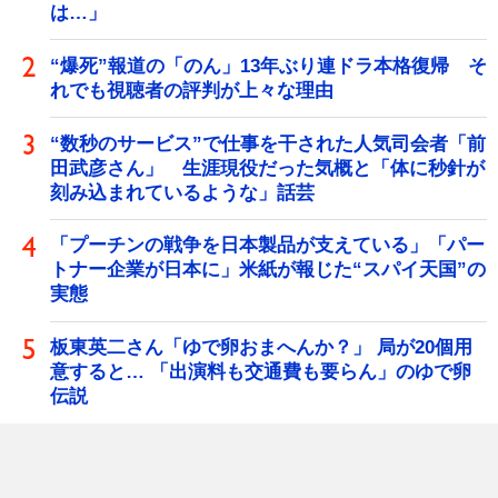
は…」
“爆死”報道の「のん」13年ぶり連ドラ本格復帰 そ
れでも視聴者の評判が上々な理由
“数秒のサービス”で仕事を干された人気司会者「前
田武彦さん」 生涯現役だった気概と「体に秒針が
刻み込まれているような」話芸
「プーチンの戦争を日本製品が支えている」「パー
トナー企業が日本に」米紙が報じた“スパイ天国”の
実態
板東英二さん「ゆで卵おまへんか？」 局が20個用
意すると… 「出演料も交通費も要らん」のゆで卵
伝説