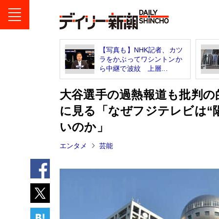
【写真も】NHK記者、カツ
ラをかぶってワシントンか
ら中継で波紋 上層...
大谷選手の過熱報道も批判の
に見る「なぜフジテレビは“
いのか」
エンタメ
芸能