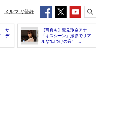
メルマガ登録
ューサ
【写真も】鷲見玲奈アナ
言 デ
「キスシーン」撮影でリア
ルな“口づけの音” ...