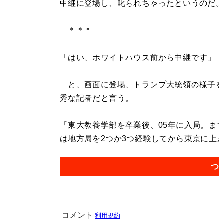
中継に登場し、叱られちゃったというのだ
＊＊＊
「はい、ホワイトハウス前から中継です」
と、画面に登場、トランプ大統領の様子
秀な記者だと言う。
「東大教養学部を卒業後、05年に入局。ま
は地方局を2つか3つ経験してから東京に上が
つ