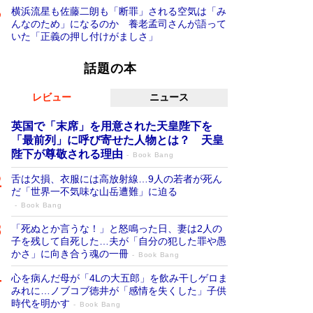
横浜流星も佐藤二朗も「断罪」される空気は「み
んなのため」になるのか 養老孟司さんが語って
いた「正義の押し付けがましさ」
話題の本
レビュー
ニュース
英国で「末席」を用意された天皇陛下を
「最前列」に呼び寄せた人物とは？ 天皇
陛下が尊敬される理由
Book Bang
舌は欠損、衣服には高放射線…9人の若者が死ん
だ「世界一不気味な山岳遭難」に迫る
Book Bang
「死ぬとか言うな！」と怒鳴った日、妻は2人の
子を残して自死した…夫が「自分の犯した罪や愚
かさ」に向き合う魂の一冊
Book Bang
心を病んだ母が「4Lの大五郎」を飲み干しゲロま
みれに…ノブコブ徳井が「感情を失くした」子供
時代を明かす
Book Bang