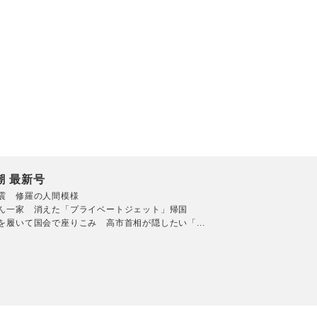
潮 最新号
震 修羅の人間模様
ん一家 消えた「プライベートジェット」帰国
を履いて国会で座りこみ 高市首相が隠したい「...