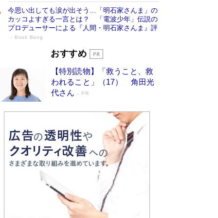
今思い出しても涙が出そう…「明石家さんま」の
カッコよすぎる一言とは？ 「電波少年」伝説の
プロデューサーによる『人間・明石家さんま』評
Book Bang
「宇宙兄弟」最終46巻がベストセラー1
おすすめ
位 宇宙開発への関心を押し上げた18年の
【特別読物】「救うこと、救
物語に幕 特装版には「宇宙で描かれたマ
われること」（17） 角田光
ンガ」も収録
Book Bang
代さん
PR
美輪明宏 晩年の回答を集めた『ほほえんで生き
るための人生相談』がランクイン［エンターテイ
メントベストセラー］
Book Bang
「『火垂るの墓』は、大嘘である」原作者が抱き
続けた“自責の念”とは…「自己憐憫は描きたくな
い」監督が徹底的にこだわったこと（後編） #
戦争の記憶
Book Bang
入社10年目にして最下位の営業がトップに大逆
転 上司の“意外な一言”から生まれた「雑談のテ
クニック」とは
Book Bang
皇室はなぜ世界から尊敬されているのか？ 「天