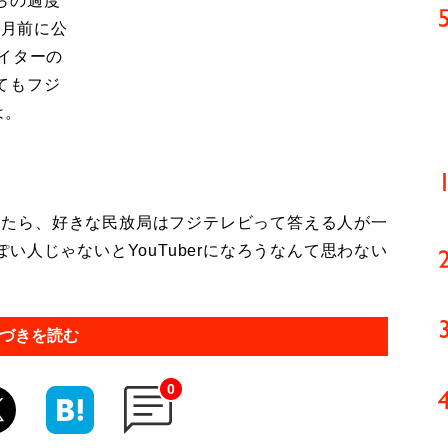
らの過度
カ月前に公
イターの
てもフジ
は。
取ったら、好きな民放局はフジテレビって答える人が一
人じゃないとYouTuberになろうなんて思わない
づきを読む
0