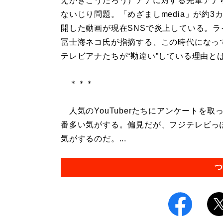
えがきこうたろう）アナに対する先輩アナ
ないじり問題。「めざましmedia」が約3
開した動画が現在SNSで炎上している。ラ
冨士海ネコ氏が指摘する、この時代になっ
テレビアナたちが“勘違い”している理由と
＊＊＊
人気のYouTuberたちにアンケートを
番多い気がする。偏見だが、フジテレビっぽい
気がするのだ。...
つ