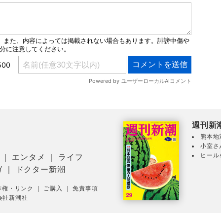
週刊新
熊本地
小室さ
ヒール
｜
エンタメ
｜
ライフ
ガ
｜
ドクター新潮
作権・リンク
｜
ご購入
｜
免責事項
会社新潮社