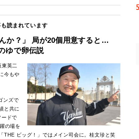
事も読まれています
んか？」 局が20個用意すると…
のゆで卵伝説
板東英二
に今もや
ゴンズで
績と共に
ソードで
活躍の場を
「THE ビッグ！」ではメイン司会に。桂文珍と笑