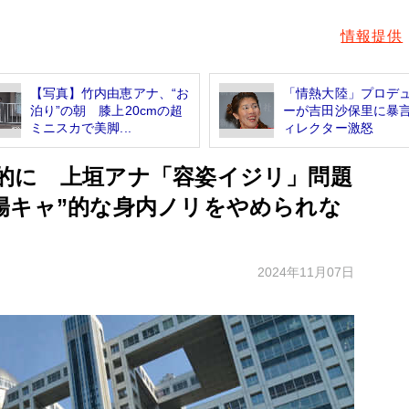
情報提供
【写真】竹内由恵アナ、“お
「情熱大陸」プロデ
泊り”の朝 膝上20cmの超
ーが吉田沙保里に暴
ミニスカで美脚...
ィレクター激怒
的に 上垣アナ「容姿イジリ」問題
陽キャ”的な身内ノリをやめられな
2024年11月07日