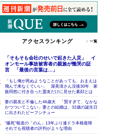
アクセスランキング
一覧
「そもそも会社のせいで起きた人災」 イ
オンモール事故被害者の親族が慟哭の証
言 「最後の言葉は…」
「もし俺が死ぬようなことがあっても、おまえは
飛んで来なくていい」 渥美清さん没後30年 家
族同然に付き合った盟友だけに見せた素顔とは
妻の親友と不倫した46歳夫 「賢すぎて、なかな
かつついてこない」妻との結婚は、32歳の誕生日
に出されたビーフシチュー
“爆死”報道の「のん」13年ぶり連ドラ本格復帰
それでも視聴者の評判が上々な理由