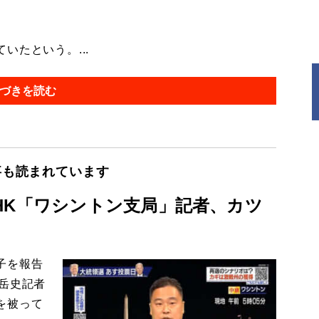
たという。...
づきを読む
事も読まれています
HK「ワシントン支局」記者、カツ
子を報告
岳史記者
を被って