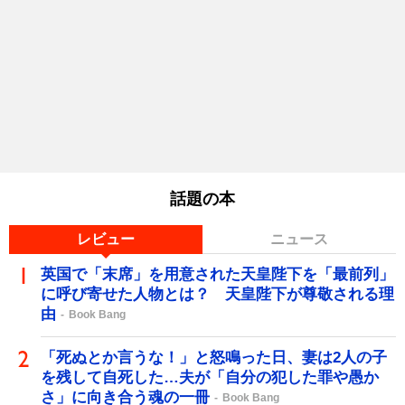
話題の本
レビュー
ニュース
英国で「末席」を用意された天皇陛下を「最前列」
に呼び寄せた人物とは？ 天皇陛下が尊敬される理
由
Book Bang
「死ぬとか言うな！」と怒鳴った日、妻は2人の子
を残して自死した…夫が「自分の犯した罪や愚か
さ」に向き合う魂の一冊
Book Bang