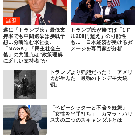
話題
遂に「トランプ氏」最低支
トランプ氏が勝てば「1ド
持率でも中間選挙は接戦予
ル200円超え」の可能性
想…分断進む米社会、
も… 日本経済が受けるダ
「MAGA」「民主社会主
メージを専門家が分析
義」の共通点は“政策理解
に乏しい支持者”か
トランプより強烈だった！ アメリ
カが生んだ「最強のトンデモ大統
領」
「ベビーシッターと不倫＆妊娠」
「女性を平手打ち」 カマラ・ハリ
ス夫の二つのスキャンダルとは