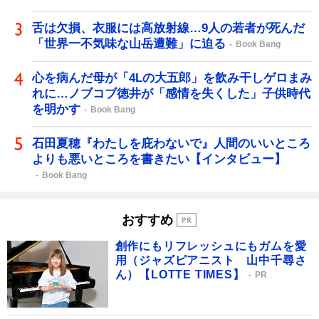
舌は欠損、衣服には高放射線…9人の若者が死んだ
「世界一不気味な山岳遭難」に迫る
Book Bang
心を病んだ母が「4Lの大五郎」を飲み干しゲロまみ
れに…ノブコブ徳井が「感情を失くした」子供時代
を明かす
Book Bang
石田夏穂『わたしを庇わないで』人間のいいところ
よりも悪いところを書きたい【インタビュー】
Book Bang
おすすめ
創作にもリフレッシュにもガムを愛
用（ジャズピアニスト 山中千尋さ
ん）【LOTTE TIMES】
PR