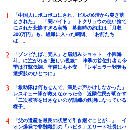
アクセスランキング
一覧
「中国人にボコボコにされ、ビルの6階から突き落
とされた」 「闇バイト」 トクリュウの使い捨て
にされた悲惨すぎる実態 募集時の約束は「月収
300万円」も、組織に入った瞬間、「お前たち
は…」
「ゾンビたばこ売人」と肩組みショット「小園海
斗」に注がれる“厳しい視線” 昨季の首位打者も今
季は打撃低調、守備にも不安 「レギュラー剥奪も
選択肢のひとつに」
「救助隊は何もせんで、満足に声かけしなかった」
レスキュー隊が救えなかった命 近隣住民が明かす
「二次被害を出さないのが訓練の鉄則になっている
様子」
「父の遺産を最良の状態で引き継ぐことが…」 イ
オン爆発で非難殺到の「ハビタ」エリート社長はハ