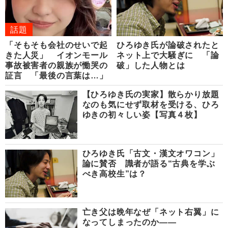
話題
「そもそも会社のせいで起
ひろゆき氏が論破されたと
きた人災」 イオンモール
ネット上で大騒ぎに 「論
事故被害者の親族が慟哭の
破」した人物とは
証言 「最後の言葉は…」
【ひろゆき氏の実家】散らかり放題
なのも気にせず取材を受ける、ひろ
ゆきの初々しい姿【写真４枚】
ひろゆき氏「古文・漢文オワコン」
論に賛否 識者が語る“古典を学ぶ
べき高校生”は？
亡き父は晩年なぜ「ネット右翼」に
なってしまったのか――