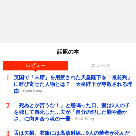
話題の本
レビュー
ニュース
英国で「末席」を用意された天皇陛下を「最前列」
に呼び寄せた人物とは？ 天皇陛下が尊敬される理
由
Book Bang
「死ぬとか言うな！」と怒鳴った日、妻は2人の子
を残して自死した…夫が「自分の犯した罪や愚か
さ」に向き合う魂の一冊
Book Bang
舌は欠損、衣服には高放射線…9人の若者が死んだ