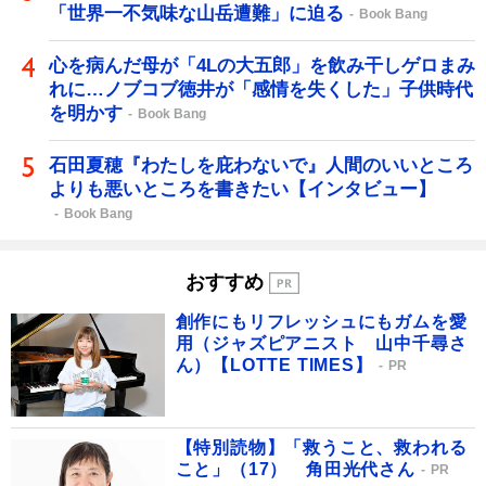
「世界一不気味な山岳遭難」に迫る
Book Bang
心を病んだ母が「4Lの大五郎」を飲み干しゲロまみ
れに…ノブコブ徳井が「感情を失くした」子供時代
を明かす
Book Bang
石田夏穂『わたしを庇わないで』人間のいいところ
よりも悪いところを書きたい【インタビュー】
Book Bang
おすすめ
創作にもリフレッシュにもガムを愛
用（ジャズピアニスト 山中千尋さ
ん）【LOTTE TIMES】
PR
【特別読物】「救うこと、救われる
こと」（17） 角田光代さん
PR