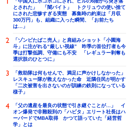
「中国人にボコボコにされ、ビルの6階から突き落
とされた」 「闇バイト」 トクリュウの使い捨て
にされた悲惨すぎる実態 募集時の約束は「月収
300万円」も、組織に入った瞬間、「お前たち
は…」
「ゾンビたばこ売人」と肩組みショット「小園海
斗」に注がれる“厳しい視線” 昨季の首位打者も今
季は打撃低調、守備にも不安 「レギュラー剥奪も
選択肢のひとつに」
「救助隊は何もせんで、満足に声かけしなかった」
レスキュー隊が救えなかった命 近隣住民が明かす
「二次被害を出さないのが訓練の鉄則になっている
様子」
「父の遺産を最良の状態で引き継ぐことが…」 イ
オン爆発で非難殺到の「ハビタ」エリート社長はハ
ーバードでMBA取得 かつて語っていた「経営哲
学」とは