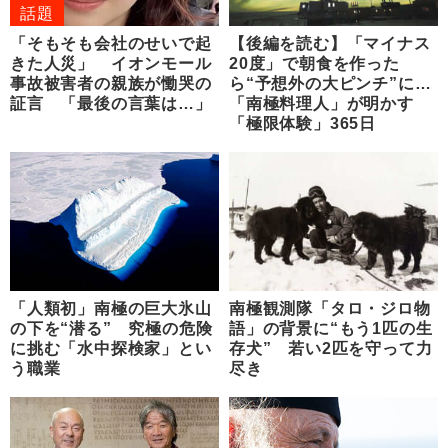
話題
「そもそも会社のせいで起
【後編を読む】「マイナス
きた人災」 イオンモール
20度」で朝食を作った
事故被害者の親族が慟哭の
ら“予想外の大ピンチ”に…
証言 「最後の言葉は…」
「南極料理人」が明かす
「極限体験」365日
「人類初」南極の巨大氷山
南極観測隊「タロ・ジロ物
の下を“潜る” 究極の危険
語」の背景に“もう1匹の生
に挑む「水中探検家」とい
存犬” 若い2匹を守って力
う職業
尽き