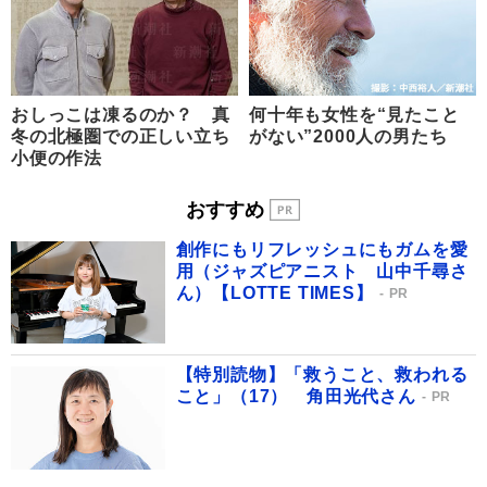
おしっこは凍るのか？ 真
何十年も女性を“見たこと
冬の北極圏での正しい立ち
がない”2000人の男たち
小便の作法
おすすめ
創作にもリフレッシュにもガムを愛
用（ジャズピアニスト 山中千尋さ
ん）【LOTTE TIMES】
PR
【特別読物】「救うこと、救われる
こと」（17） 角田光代さん
PR