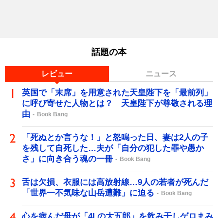
話題の本
レビュー
ニュース
英国で「末席」を用意された天皇陛下を「最前列」
に呼び寄せた人物とは？ 天皇陛下が尊敬される理
由
Book Bang
「死ぬとか言うな！」と怒鳴った日、妻は2人の子
を残して自死した…夫が「自分の犯した罪や愚か
さ」に向き合う魂の一冊
Book Bang
舌は欠損、衣服には高放射線…9人の若者が死んだ
「世界一不気味な山岳遭難」に迫る
Book Bang
心を病んだ母が「4Lの大五郎」を飲み干しゲロまみ