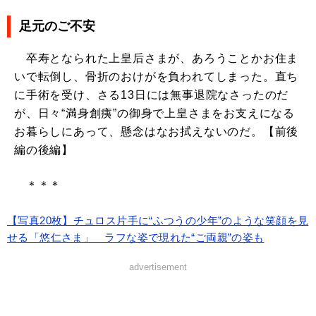
足元のご不安
卒寿となられた上皇后さまが、あろうことかお住ま
いで転倒し、骨折のおけがを負われてしまった。直ち
に手術を受け、さる13日には無事退院なさったのだ
が、日々“満身創痍”の御身で上皇さまをお支えになる
お暮らしにあって、懸念はなお拭えないのだ。【前後
編の後編】
＊＊＊
【写真20枚】チュロス片手に“ふつうの少年”のような笑顔を見
せる「悠仁さま」 ラフな姿で現れた“ご両親”の姿も
advertisement