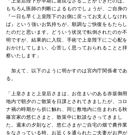
「上皇后陛下が早期に退院なさることができたのは、
もちろん医師の判断によるものでしょうが、ご自身の
『一日も早く上皇陛下のお側に戻ってお支えしなけれ
ば』という強いお気持ちが、順調なご快復をもたらし
たのだと思います。どういう状況で転倒されたのか不
明ですが、結果的に入院、手術で上皇陛下にご心配を
おかけしてしまい、心苦しく思っておられることと拝
察いたします」
加えて、以下のように明かすのは宮内庁関係者であ
る。
「上皇さまと上皇后さまは、お住まいのある赤坂御用
地内で朝夕のご散策を日課とされてきましたが、コロ
ナ禍の時期から折に触れ、同じ敷地内に住まわれる秋
篠宮家の悠仁さまと、散策中に歓談なさってきまし
た。週末の夕刻など、悠仁さまがご自宅の畑で農作業
をなさっている時、お近くを通られたご夫妻がお声が