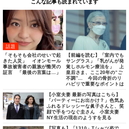
こんな記事も読まれています
話題
「そもそも会社のせいで起
【前編を読む】「室内でも
きた人災」 イオンモール
サングラス」「乳がんが発
事故被害者の親族が慟哭の
覚しホルモン療法を」 上
証言 「最後の言葉は…」
皇后さま、ここ20年の“ご
不調”… 今回の骨折のリ
ハビリで重要なポイントは
【小室夫妻 最新の写真はこちら】
「パーティーにお出かけ？」色気あ
ふれるドレッシーな眞子さんと、笑
顔で手をつなぐ圭さん 小室夫妻
NY生活の現在のようすを見る
【写真も】「1310」Tシャツ姿で…