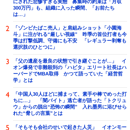
にされた悲惨すぎる実態 募集時の約束は「月収
300万円」も、組織に入った瞬間、「お前たち
は…」
「ゾンビたばこ売人」と肩組みショット「小園海
斗」に注がれる“厳しい視線” 昨季の首位打者も今
季は打撃低調、守備にも不安 「レギュラー剥奪も
選択肢のひとつに」
「父の遺産を最良の状態で引き継ぐことが…」 イ
オン爆発で非難殺到の「ハビタ」エリート社長はハ
ーバードでMBA取得 かつて語っていた「経営哲
学」とは
「中国人30人ほどに捕まって、素手や棒でめった打
ちに…」 「闇バイト」逃亡者が語った「トクリュ
ウ」からの脱出“恐怖の瞬間” 入れ墨男に浴びせら
れた“脅しの言葉”とは
「そもそも会社のせいで起きた人災」 イオンモー