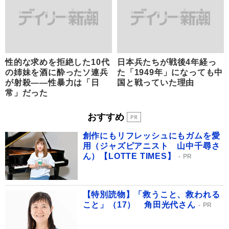
性的な求めを拒絶した10代
日本兵たちが戦後4年経っ
の姉妹を酒に酔ったソ連兵
た「1949年」になっても中
が射殺――性暴力は「日
国と戦っていた理由
常」だった
おすすめ
創作にもリフレッシュにもガムを愛
用（ジャズピアニスト 山中千尋さ
ん）【LOTTE TIMES】
PR
【特別読物】「救うこと、救われる
こと」（17） 角田光代さん
PR