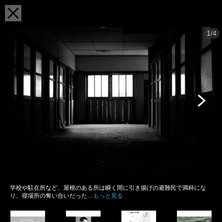
1/4
学校や駐在所など、屋根のある所は瞬く間に引き揚げの避難民で満杯にな
り、寝場所の奪い合いだった…
もっと見る