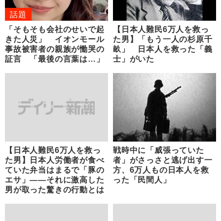
話題
「そもそも会社のせいで起
【日本人難民6万人を救っ
きた人災」 イオンモール
た男】「もう一人の杉原千
事故被害者の親族が慟哭の
畝」 日本人を救った「義
証言 「最後の言葉は…」
士」がいた
【日本人難民6万人を救っ
戦時中に「威張っていた
た男】日本人労働者が食べ
者」がさっさと逃げ出す一
ていた弁当はまるで「豚の
方、6万人もの日本人を救
エサ」――それに激高した
った「民間人」
男が取った驚きの行動とは