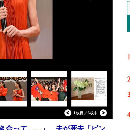
1枚目／6枚中
き合って……」 夫が死去「ピン