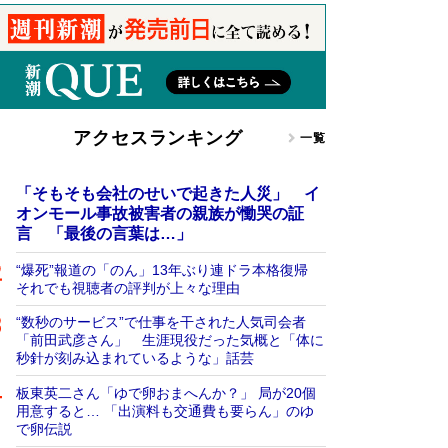
アクセスランキング
一覧
「そもそも会社のせいで起きた人災」 イ
オンモール事故被害者の親族が慟哭の証
言 「最後の言葉は…」
“爆死”報道の「のん」13年ぶり連ドラ本格復帰
それでも視聴者の評判が上々な理由
“数秒のサービス”で仕事を干された人気司会者
「前田武彦さん」 生涯現役だった気概と「体に
秒針が刻み込まれているような」話芸
板東英二さん「ゆで卵おまへんか？」 局が20個
用意すると… 「出演料も交通費も要らん」のゆ
で卵伝説