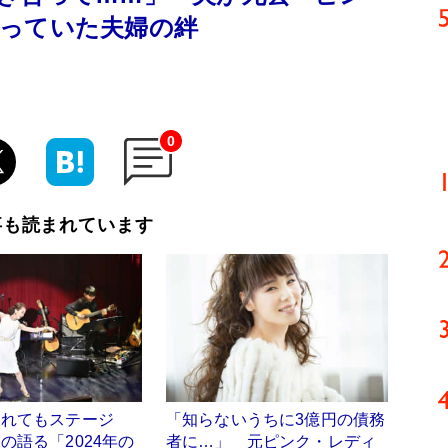
っていた夫婦の絆
0
事も読まれています
破れてもステージ
「知らないうちに3億円の債務
の語る「2024年の
者に…」 元ピンク・レディ