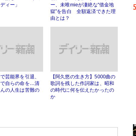
レディー」
ー、未唯mieが凄絶な“借金地
獄”を告白 全額返済できた理
由とは？
護で芸能界を引退、
【阿久悠の生き方】5000曲の
前で自らの命を…清
歌詞を残した作詞家は、昭和
さんの人生は苦難の
の時代に何を伝えたかったの
た
か