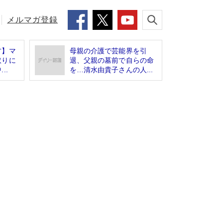
メルマガ登録
方】マ
母親の介護で芸能界を引
取りに
退、父親の墓前で自らの命
..
を…清水由貴子さんの人...