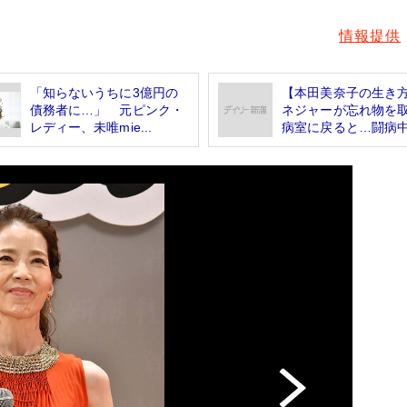
情報提供
「知らないうちに3億円の
【本田美奈子の生き
債務者に…」 元ピンク・
ネジャーが忘れ物を
レディー、未唯mie...
病室に戻ると…闘病中.