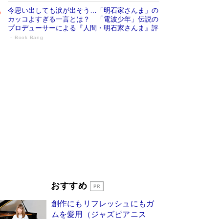
今思い出しても涙が出そう…「明石家さんま」の
カッコよすぎる一言とは？ 「電波少年」伝説の
プロデューサーによる『人間・明石家さんま』評
Book Bang
「宇宙兄弟」最終46巻がベストセラー1
位 宇宙開発への関心を押し上げた18年の
物語に幕 特装版には「宇宙で描かれたマ
ンガ」も収録
Book Bang
美輪明宏 晩年の回答を集めた『ほほえんで生き
るための人生相談』がランクイン［エンターテイ
メントベストセラー］
Book Bang
「『火垂るの墓』は、大嘘である」原作者が抱き
続けた“自責の念”とは…「自己憐憫は描きたくな
い」監督が徹底的にこだわったこと（後編） #
戦争の記憶
Book Bang
「叱って伸びるやつは、褒めたらもっと伸びる」
おすすめ
俳優・高嶋政伸が家族に教わった“人を育てるコ
ツ”…芸への考え方を明かす
Book Bang
創作にもリフレッシュにもガ
東野圭吾、伊坂幸太郎の人気シリーズ最新作どち
ムを愛用（ジャズピアニス