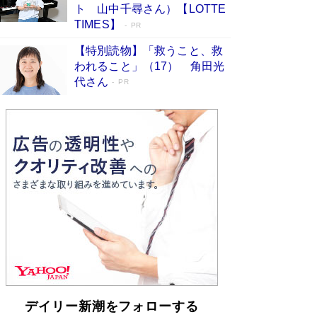
らも文庫化 映画化された直木賞受賞作もランク
ト 山中千尋さん）【LOTTE
イン［文庫ベストセラー］
Book Bang
TIMES】
PR
【特別読物】「救うこと、救
われること」（17） 角田光
代さん
PR
デイリー新潮をフォローする