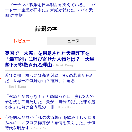
「プーチンの戦争を日本製品が支えている」「パ
ートナー企業が日本に」米紙が報じた“スパイ天
国”の実態
話題の本
レビュー
ニュース
英国で「末席」を用意された天皇陛下を
「最前列」に呼び寄せた人物とは？ 天皇
陛下が尊敬される理由
Book Bang
舌は欠損、衣服には高放射線…9人の若者が死ん
だ「世界一不気味な山岳遭難」に迫る
Book Bang
「死ぬとか言うな！」と怒鳴った日、妻は2人の
子を残して自死した…夫が「自分の犯した罪や愚
かさ」に向き合う魂の一冊
Book Bang
心を病んだ母が「4Lの大五郎」を飲み干しゲロま
みれに…ノブコブ徳井が「感情を失くした」子供
時代を明かす
Book Bang