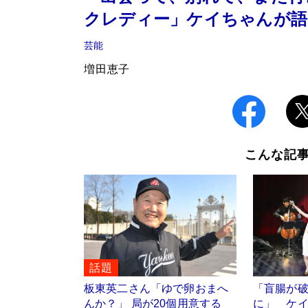
クレディー」ケイちゃんが語
芸能
増田恵子
こんな記
話題
板東英二さん「ゆで卵おまへ
「盲腸が
んか？」 局が20個用意する
に」 ケイ