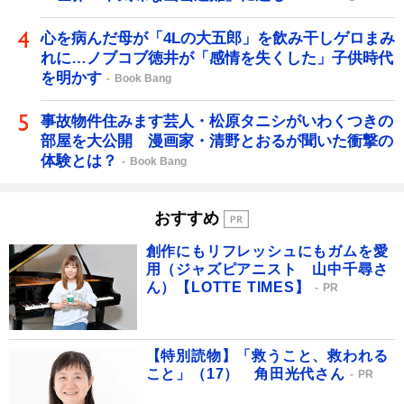
心を病んだ母が「4Lの大五郎」を飲み干しゲロまみ
れに…ノブコブ徳井が「感情を失くした」子供時代
を明かす
Book Bang
事故物件住みます芸人・松原タニシがいわくつきの
部屋を大公開 漫画家・清野とおるが聞いた衝撃の
体験とは？
Book Bang
おすすめ
創作にもリフレッシュにもガムを愛
用（ジャズピアニスト 山中千尋さ
ん）【LOTTE TIMES】
PR
【特別読物】「救うこと、救われる
こと」（17） 角田光代さん
PR