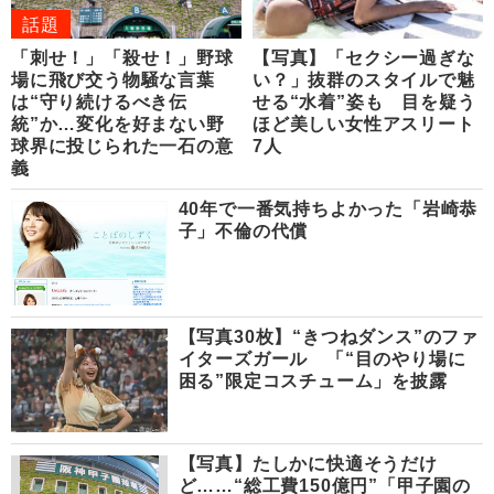
話題
「刺せ！」「殺せ！」野球
【写真】「セクシー過ぎな
場に飛び交う物騒な言葉
い？」抜群のスタイルで魅
は“守り続けるべき伝
せる“水着”姿も 目を疑う
統”か…変化を好まない野
ほど美しい女性アスリート
球界に投じられた一石の意
7人
義
40年で一番気持ちよかった「岩崎恭
子」不倫の代償
【写真30枚】“きつねダンス”のファ
イターズガール 「“目のやり場に
困る”限定コスチューム」を披露
【写真】たしかに快適そうだけ
ど……“総工費150億円”「甲子園の