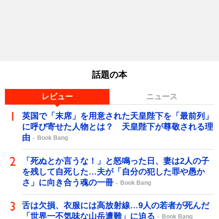
話題の本
レビュー
ニュース
英国で「末席」を用意された天皇陛下を「最前列」
に呼び寄せた人物とは？ 天皇陛下が尊敬される理
由
Book Bang
「死ぬとか言うな！」と怒鳴った日、妻は2人の子
を残して自死した…夫が「自分の犯した罪や愚か
さ」に向き合う魂の一冊
Book Bang
舌は欠損、衣服には高放射線…9人の若者が死んだ
「世界一不気味な山岳遭難」に迫る
Book Bang