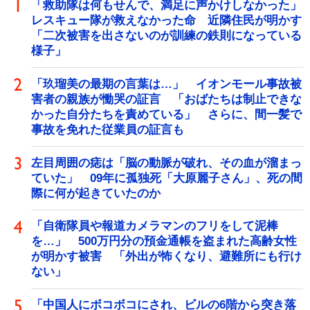
「救助隊は何もせんで、満足に声かけしなかった」
レスキュー隊が救えなかった命 近隣住民が明かす
「二次被害を出さないのが訓練の鉄則になっている
様子」
「玖瑠美の最期の言葉は…」 イオンモール事故被
害者の親族が慟哭の証言 「おばたちは制止できな
かった自分たちを責めている」 さらに、間一髪で
事故を免れた従業員の証言も
左目周囲の痣は「脳の動脈が破れ、その血が溜まっ
ていた」 09年に孤独死「大原麗子さん」、死の間
際に何が起きていたのか
「自衛隊員や報道カメラマンのフリをして泥棒
を…」 500万円分の預金通帳を盗まれた高齢女性
が明かす被害 「外出が怖くなり、避難所にも行け
ない」
「中国人にボコボコにされ、ビルの6階から突き落