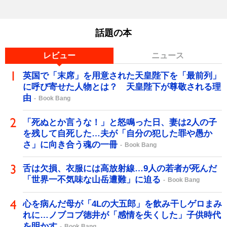
話題の本
レビュー
ニュース
英国で「末席」を用意された天皇陛下を「最前列」
に呼び寄せた人物とは？ 天皇陛下が尊敬される理
由
Book Bang
「死ぬとか言うな！」と怒鳴った日、妻は2人の子
を残して自死した…夫が「自分の犯した罪や愚か
さ」に向き合う魂の一冊
Book Bang
舌は欠損、衣服には高放射線…9人の若者が死んだ
「世界一不気味な山岳遭難」に迫る
Book Bang
心を病んだ母が「4Lの大五郎」を飲み干しゲロまみ
れに…ノブコブ徳井が「感情を失くした」子供時代
を明かす
Book Bang