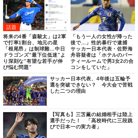
話題
将来の4番「森駿太」は2軍
「もう一人の女性が帰った
で打率1割台、地元の星
後で…」性的暴行で逮捕
「根尾昂」は制球難…中日
サッカー日本代表・佐野海
ドラゴンズ“最下位低迷”よ
舟容疑者は「ホテルのパー
り深刻な“有望な若手が伸
ティールームで男3女2の合
び悩む問題”
コンをしていた」
サッカー日本代表、4年後は五輪予
選を突破できない？ 今大会で苦戦
した二つの理由
【写真も】三笘薫の結婚相手は陸上
選手だった！ 「高校時代に三段跳
びで日本一の実力者」