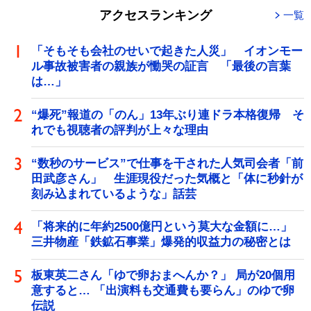
アクセスランキング
一覧
「そもそも会社のせいで起きた人災」 イオンモー
ル事故被害者の親族が慟哭の証言 「最後の言葉
は…」
“爆死”報道の「のん」13年ぶり連ドラ本格復帰 そ
れでも視聴者の評判が上々な理由
“数秒のサービス”で仕事を干された人気司会者「前
田武彦さん」 生涯現役だった気概と「体に秒針が
刻み込まれているような」話芸
「将来的に年約2500億円という莫大な金額に…」
三井物産「鉄鉱石事業」爆発的収益力の秘密とは
板東英二さん「ゆで卵おまへんか？」 局が20個用
意すると… 「出演料も交通費も要らん」のゆで卵
伝説