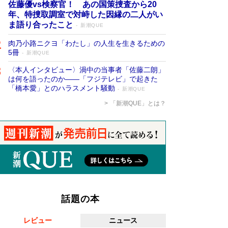
佐藤優vs検察官！ あの国策捜査から20
年、特捜取調室で対峙した因縁の二人がい
ま語り合ったこと
新潮QUE
肉乃小路ニクヨ「わたし」の人生を生きるための
5冊
新潮QUE
〈本人インタビュー〉渦中の当事者「佐藤二朗」
は何を語ったのか――「フジテレビ」で起きた
「橋本愛」とのハラスメント騒動
新潮QUE
「新潮QUE」とは？
話題の本
レビュー
ニュース