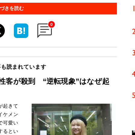
づきを読む
0
事も読まれています
性客が殺到 “逆転現象”はなぜ起
が起きて
イケメン
で可愛い
するとい