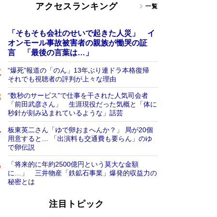
アクセスランキング
一覧
「そもそも会社のせいで起きた人災」 イ
オンモール事故被害者の親族が慟哭の証
言 「最後の言葉は…」
“爆死”報道の「のん」13年ぶり連ドラ本格復帰
それでも視聴者の評判が上々な理由
“数秒のサービス”で仕事を干された人気司会者
「前田武彦さん」 生涯現役だった気概と「体に
秒針が刻み込まれているような」話芸
板東英二さん「ゆで卵おまへんか？」 局が20個
用意すると… 「出演料も交通費も要らん」のゆ
で卵伝説
「将来的に年約2500億円という莫大な金額
に…」 三井物産「鉄鉱石事業」爆発的収益力の
秘密とは
注目トピック