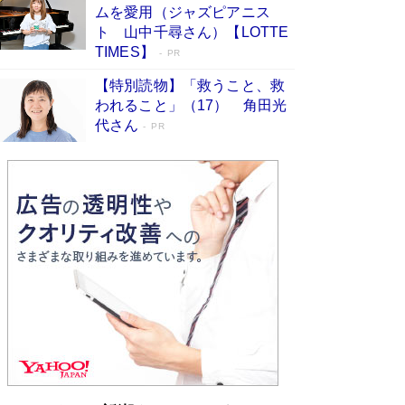
ムを愛用（ジャズピアニス
ンガ」も収録
Book Bang
ト 山中千尋さん）【LOTTE
美輪明宏 晩年の回答を集めた『ほほえんで生き
TIMES】
PR
るための人生相談』がランクイン［エンターテイ
メントベストセラー］
Book Bang
【特別読物】「救うこと、救
われること」（17） 角田光
「『火垂るの墓』は、大嘘である」原作者が抱き
代さん
続けた“自責の念”とは…「自己憐憫は描きたくな
PR
い」監督が徹底的にこだわったこと（後編） #
戦争の記憶
Book Bang
皇室はなぜ世界から尊敬されているのか？ 「天
皇陛下はお元気でおられるか」がサウジ国王の第
一声になる理由
Book Bang
東野圭吾、伊坂幸太郎の人気シリーズ最新作どち
らも文庫化 映画化された直木賞受賞作もランク
イン［文庫ベストセラー］
Book Bang