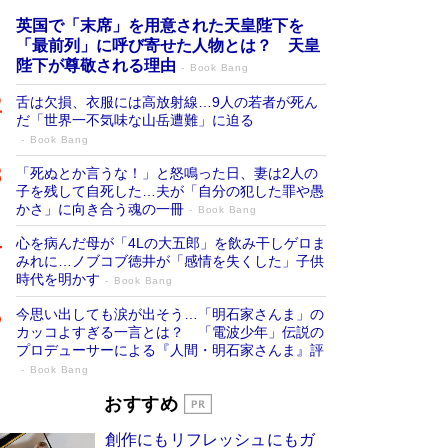
英国で「末席」を用意された天皇陛下を
「最前列」に呼び寄せた人物とは？ 天皇
陛下が尊敬される理由
Book Bang
舌は欠損、衣服には高放射線…9人の若者が死ん
だ「世界一不気味な山岳遭難」に迫る
Book Bang
「死ぬとか言うな！」と怒鳴った日、妻は2人の
子を残して自死した…夫が「自分の犯した罪や愚
かさ」に向き合う魂の一冊
Book Bang
心を病んだ母が「4Lの大五郎」を飲み干しゲロま
みれに…ノブコブ徳井が「感情を失くした」子供
時代を明かす
Book Bang
今思い出しても涙が出そう…「明石家さんま」の
カッコよすぎる一言とは？ 「電波少年」伝説の
プロデューサーによる『人間・明石家さんま』評
Book Bang
「宇宙兄弟」最終46巻がベストセラー1
おすすめ
位 宇宙開発への関心を押し上げた18年の
創作にもリフレッシュにもガ
物語に幕 特装版には「宇宙で描かれたマ