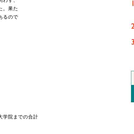
問わず、
た。果た
あるので
大学院までの合計