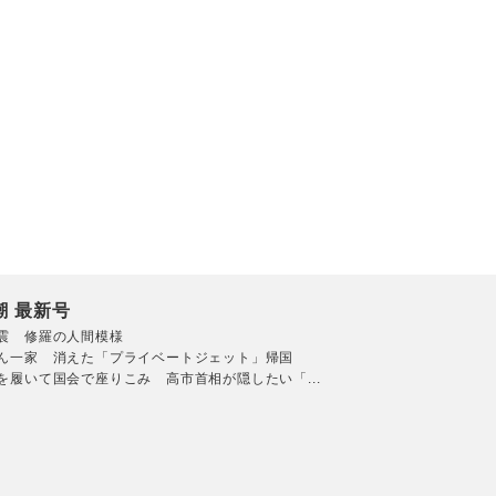
潮 最新号
震 修羅の人間模様
ん一家 消えた「プライベートジェット」帰国
を履いて国会で座りこみ 高市首相が隠したい「...