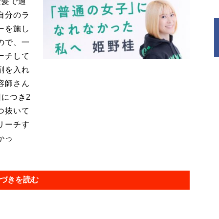
金髪で過
自分のラ
ーを施し
ので、一
ーチして
剤を入れ
容師さん
につき2
つ抜いて
リーチす
かっ
づきを読む