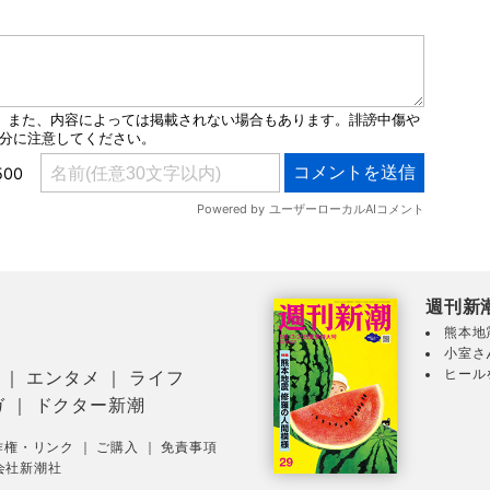
週刊新
熊本地
小室さ
ヒール
｜
エンタメ
｜
ライフ
ガ
｜
ドクター新潮
作権・リンク
｜
ご購入
｜
免責事項
会社新潮社