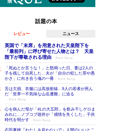
話題の本
レビュー
ニュース
英国で「末席」を用意された天皇陛下を
「最前列」に呼び寄せた人物とは？ 天皇
陛下が尊敬される理由
Book Bang
「死ぬとか言うな！」と怒鳴った日、妻は2人の
子を残して自死した…夫が「自分の犯した罪や愚
かさ」に向き合う魂の一冊
Book Bang
舌は欠損、衣服には高放射線…9人の若者が死ん
だ「世界一不気味な山岳遭難」に迫る
Book Bang
心を病んだ母が「4Lの大五郎」を飲み干しゲロま
みれに…ノブコブ徳井が「感情を失くした」子供
時代を明かす
Book Bang
石田夏穂『わたしを庇わないで』人間のいいとこ