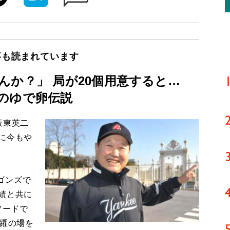
事も読まれています
んか？」 局が20個用意すると…
のゆで卵伝説
板東英二
に今もや
ゴンズで
績と共に
ソードで
活躍の場を