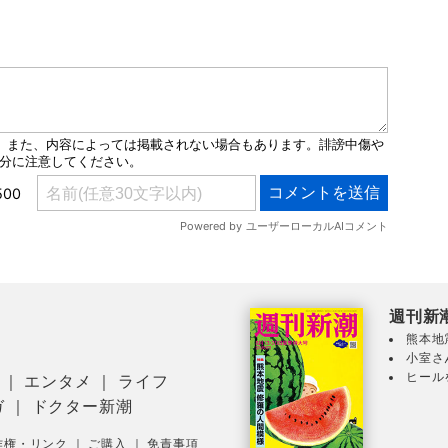
週刊新
熊本地
小室さ
ヒール
｜
エンタメ
｜
ライフ
ガ
｜
ドクター新潮
作権・リンク
｜
ご購入
｜
免責事項