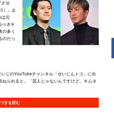
げさせ
1）。止
のは元
るべきキ
者の多く
るのだっ
いじのYouTubeチャンネル「せいじんトコ」に出
訊ねられると、「芸人じゃないんですけど、キムタ
づきを読む