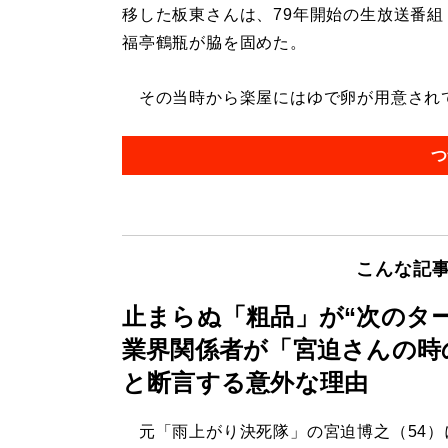
移した板東さんは、79年開始の生放送番組
福亭鶴瓶が脇を固めた。
その当時から楽屋にはゆで卵が用意されてい
つ
こんな記
止まらぬ「粗品」が“次のタ
業界関係者が「宮迫さんの時
と断言する意外な理由
元「雨上がり決死隊」の宮迫博之（54）