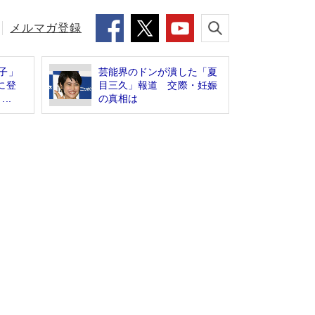
メルマガ登録
子」
芸能界のドンが潰した「夏
に登
目三久」報道 交際・妊娠
..
の真相は