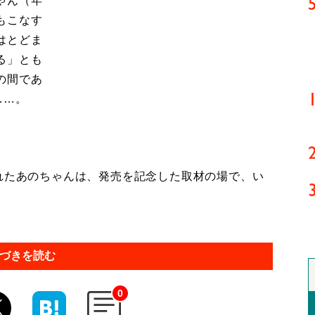
ゃん（年
もこなす
はとどま
る」とも
の間であ
……。
れたあのちゃんは、発売を記念した取材の場で、い
づきを読む
0