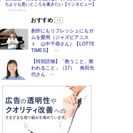
ろよりも悪いところを書きたい【インタビュー】
Book Bang
73歳でも働くしかない 「老後レス時代」
おすすめ
に交通誘導員の独白が話題
Book Bang
創作にもリフレッシュにもガ
「なんで？ そんな馬鹿な……」90歳になった作
ムを愛用（ジャズピアニス
家・阿刀田高さんが、ひとり暮らしの生活を明か
ト 山中千尋さん）【LOTTE
す
Book Bang
TIMES】
PR
追悼・東野圭吾さん 週間ベストセラーランキン
【特別読物】「救うこと、救
グに『容疑者Xの献身』『白夜行』など代表作が
われること」（17） 角田光
並ぶ［文庫ベストセラー］
Book Bang
代さん
PR
和田秀樹の70代、80代向け新書がベスト3を独
占 上半期1位にも選出［新書ベストセラー］
Book Bang
「『火垂るの墓』は、大嘘である」原作者が抱き
続けた“自責の念”とは…「自己憐憫は描きたくな
い」監督が徹底的にこだわったこと（後編） #
戦争の記憶
Book Bang