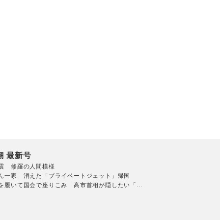
潮 最新号
震 修羅の人間模様
ん一家 消えた「プライベートジェット」帰国
を履いて国会で座りこみ 高市首相が隠したい「...