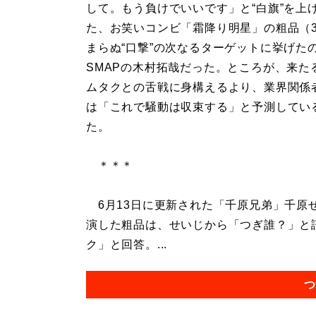
して。もう負けでいいです」と“白旗”を上
た、お笑いコンビ「霜降り明星」の粗品（3
まらぬ“口撃”の次なるターゲットに挙げた
SMAPの木村拓哉だった。ところが、来た
ムタクとの舌戦に身構えるより、業界関係
は「これで騒動は収束する」と予測してい
た。
＊＊＊
6月13日に更新された「千原兄弟」千原せ
演した粗品は、せいじから「つぎ誰？」と
ク」と回答。...
つ