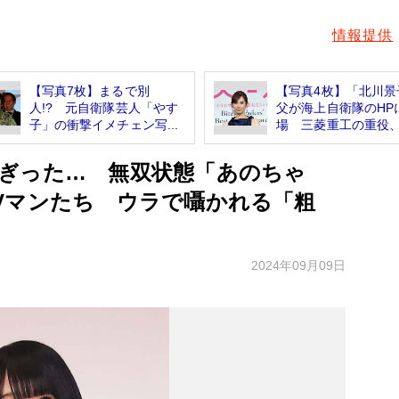
情報提供
【写真7枚】まるで別
【写真4枚】「北川景
人!? 元自衛隊芸人「やす
父が海上自衛隊のHP
子」の衝撃イメチェン写...
場 三菱重工の重役、.
ぎった… 無双状態「あのちゃ
Vマンたち ウラで囁かれる「粗
2024年09月09日