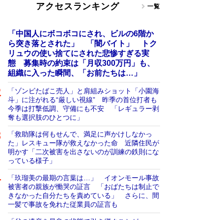
アクセスランキング
一覧
「中国人にボコボコにされ、ビルの6階か
ら突き落とされた」 「闇バイト」 トク
リュウの使い捨てにされた悲惨すぎる実
態 募集時の約束は「月収300万円」も、
組織に入った瞬間、「お前たちは…」
「ゾンビたばこ売人」と肩組みショット「小園海
斗」に注がれる“厳しい視線” 昨季の首位打者も
今季は打撃低調、守備にも不安 「レギュラー剥
奪も選択肢のひとつに」
「救助隊は何もせんで、満足に声かけしなかっ
た」レスキュー隊が救えなかった命 近隣住民が
明かす「二次被害を出さないのが訓練の鉄則にな
っている様子」
「玖瑠美の最期の言葉は…」 イオンモール事故
被害者の親族が慟哭の証言 「おばたちは制止で
きなかった自分たちを責めている」 さらに、間
一髪で事故を免れた従業員の証言も