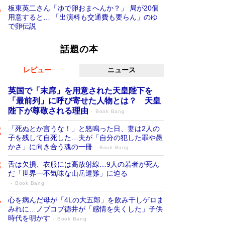
板東英二さん「ゆで卵おまへんか？」 局が20個
用意すると… 「出演料も交通費も要らん」のゆ
で卵伝説
話題の本
レビュー
ニュース
英国で「末席」を用意された天皇陛下を
「最前列」に呼び寄せた人物とは？ 天皇
陛下が尊敬される理由
Book Bang
「死ぬとか言うな！」と怒鳴った日、妻は2人の
子を残して自死した…夫が「自分の犯した罪や愚
かさ」に向き合う魂の一冊
Book Bang
舌は欠損、衣服には高放射線…9人の若者が死ん
だ「世界一不気味な山岳遭難」に迫る
Book Bang
心を病んだ母が「4Lの大五郎」を飲み干しゲロま
みれに…ノブコブ徳井が「感情を失くした」子供
時代を明かす
Book Bang