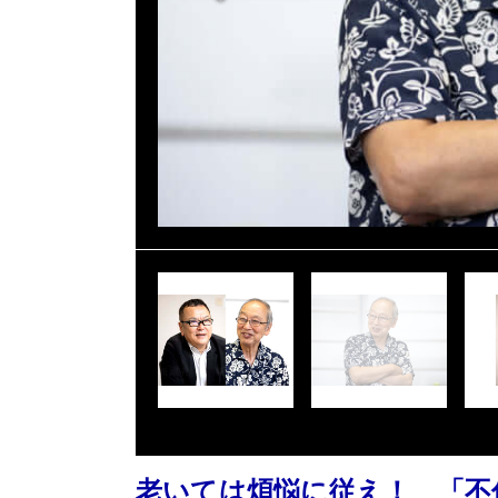
老いては煩悩に従え！ 「不