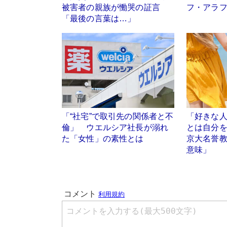
被害者の親族が慟哭の証言
フ・​アラ
「最後の言葉は…」
「“社宅”で取引先の関係者と不
「好きな
倫」 ウエルシア社長が溺れ
とは自分
た「女性」の素性とは
京大名誉
意味」