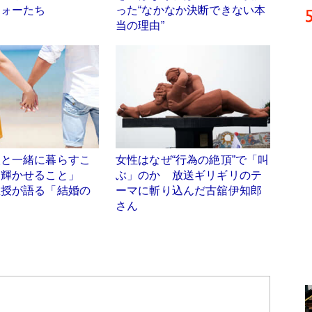
フォーたち
った“なかなか決断できない本
当の理由”
人と一緒に暮らすこ
女性はなぜ“行為の絶頂”で「叫
を輝かせること」
ぶ」のか 放送ギリギリのテ
教授が語る「結婚の
ーマに斬り込んだ古舘伊知郎
さん