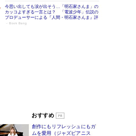
今思い出しても涙が出そう…「明石家さんま」の
カッコよすぎる一言とは？ 「電波少年」伝説の
プロデューサーによる『人間・明石家さんま』評
Book Bang
「宇宙兄弟」最終46巻がベストセラー1
位 宇宙開発への関心を押し上げた18年の
物語に幕 特装版には「宇宙で描かれたマ
ンガ」も収録
Book Bang
美輪明宏 晩年の回答を集めた『ほほえんで生き
るための人生相談』がランクイン［エンターテイ
メントベストセラー］
Book Bang
「『火垂るの墓』は、大嘘である」原作者が抱き
続けた“自責の念”とは…「自己憐憫は描きたくな
い」監督が徹底的にこだわったこと（後編） #
戦争の記憶
Book Bang
「叱って伸びるやつは、褒めたらもっと伸びる」
おすすめ
俳優・高嶋政伸が家族に教わった“人を育てるコ
ツ”…芸への考え方を明かす
Book Bang
創作にもリフレッシュにもガ
東野圭吾、伊坂幸太郎の人気シリーズ最新作どち
ムを愛用（ジャズピアニス