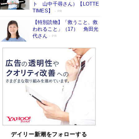
らも文庫化 映画化された直木賞受賞作もランク
ト 山中千尋さん）【LOTTE
イン［文庫ベストセラー］
Book Bang
TIMES】
PR
【特別読物】「救うこと、救
われること」（17） 角田光
代さん
PR
デイリー新潮をフォローする