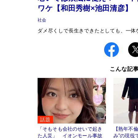
ワケ【和田秀樹×池田清彦】
社会
ダメ尽くしで長生きできたとしても、一体
こんな記
話題
「そもそも会社のせいで起き
【熟年不倫
た人災」 イオンモール事故
み”の現役