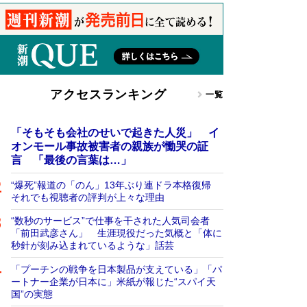
アクセスランキング
一覧
「そもそも会社のせいで起きた人災」 イ
オンモール事故被害者の親族が慟哭の証
言 「最後の言葉は…」
“爆死”報道の「のん」13年ぶり連ドラ本格復帰
それでも視聴者の評判が上々な理由
“数秒のサービス”で仕事を干された人気司会者
「前田武彦さん」 生涯現役だった気概と「体に
秒針が刻み込まれているような」話芸
「プーチンの戦争を日本製品が支えている」「パ
ートナー企業が日本に」米紙が報じた“スパイ天
国”の実態