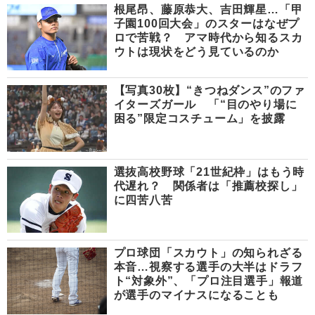
根尾昂、藤原恭大、吉田輝星…「甲
子園100回大会」のスターはなぜプ
ロで苦戦？ アマ時代から知るスカ
ウトは現状をどう見ているのか
【写真30枚】“きつねダンス”のファ
イターズガール 「“目のやり場に
困る”限定コスチューム」を披露
選抜高校野球「21世紀枠」はもう時
代遅れ？ 関係者は「推薦校探し」
に四苦八苦
プロ球団「スカウト」の知られざる
本音…視察する選手の大半はドラフ
ト“対象外”、「プロ注目選手」報道
が選手のマイナスになることも