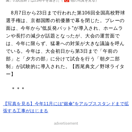
園」の試合終了は21時半を過ぎた（
他の写真を見る
）
8月7日から23日まで行われた第106回全国高校野球
選手権は、京都国際の初優勝で幕を閉じた。プレーの
面は、今年から“低反発バット”が導入され、ホームラ
ンや長打の減少が話題となったが、大会の運営面で
は、今年に限らず、猛暑への対策が大きな議論を呼ん
でいる。今年は、大会初日から第3日まで「午前の
部」と「夕方の部」に分けて試合を行う「朝夕二部
制」が試験的に導入された。【西尾典文／野球ライタ
ー】
＊＊＊
【写真を見る】今年11月には“銀傘”をアルプススタンドまで拡
張する工事がはじまる
advertisement