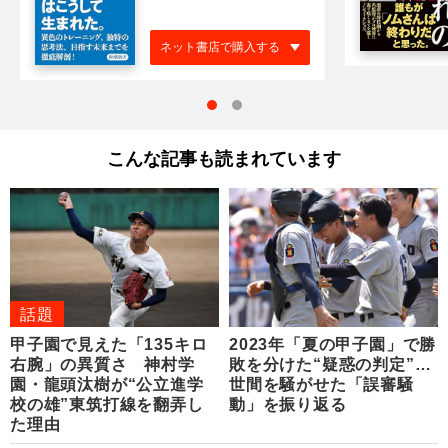
ネット書店で購入する
こんな記事も読まれています
話題
甲子園で見えた「135キロ
2023年「夏の甲子園」で勝
右腕」の異質さ 神村学
敗を分けた“疑惑の判定”…
園・龍頭汰樹が“公立進学
世間を騒がせた「誤審騒
校の雄”東筑打線を翻弄し
動」を振り返る
た理由