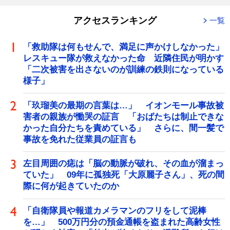
アクセスランキング
一覧
「救助隊は何もせんで、満足に声かけしなかった」
レスキュー隊が救えなかった命 近隣住民が明かす
「二次被害を出さないのが訓練の鉄則になっている
様子」
「玖瑠美の最期の言葉は…」 イオンモール事故被
害者の親族が慟哭の証言 「おばたちは制止できな
かった自分たちを責めている」 さらに、間一髪で
事故を免れた従業員の証言も
左目周囲の痣は「脳の動脈が破れ、その血が溜まっ
ていた」 09年に孤独死「大原麗子さん」、死の間
際に何が起きていたのか
「自衛隊員や報道カメラマンのフリをして泥棒
を…」 500万円分の預金通帳を盗まれた高齢女性