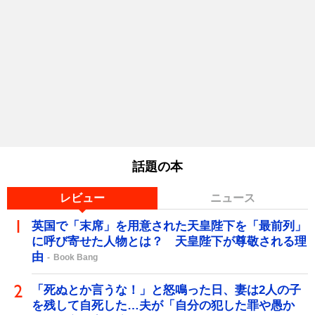
話題の本
レビュー
ニュース
英国で「末席」を用意された天皇陛下を「最前列」
に呼び寄せた人物とは？ 天皇陛下が尊敬される理
由
Book Bang
「死ぬとか言うな！」と怒鳴った日、妻は2人の子
を残して自死した…夫が「自分の犯した罪や愚か