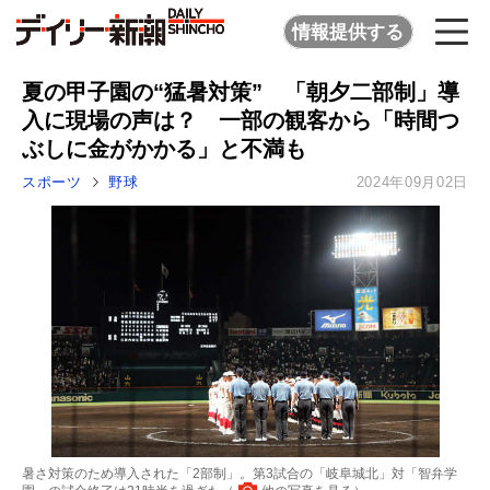
情報提供する
夏の甲子園の“猛暑対策” 「朝夕二部制」導
入に現場の声は？ 一部の観客から「時間つ
ぶしに金がかかる」と不満も
スポーツ
野球
2024年09月02日
暑さ対策のため導入された「2部制」。第3試合の「岐阜城北」対「智弁学