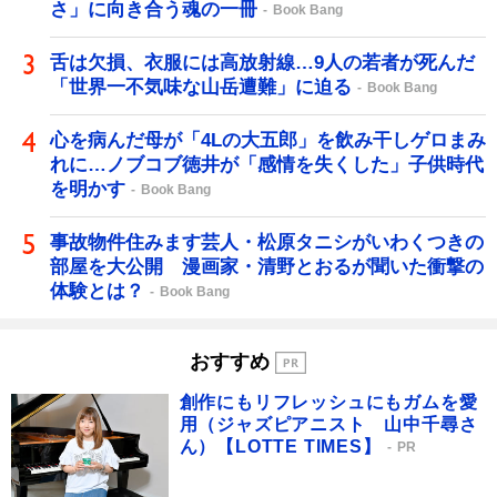
さ」に向き合う魂の一冊
Book Bang
舌は欠損、衣服には高放射線…9人の若者が死んだ
「世界一不気味な山岳遭難」に迫る
Book Bang
心を病んだ母が「4Lの大五郎」を飲み干しゲロまみ
れに…ノブコブ徳井が「感情を失くした」子供時代
を明かす
Book Bang
事故物件住みます芸人・松原タニシがいわくつきの
部屋を大公開 漫画家・清野とおるが聞いた衝撃の
体験とは？
Book Bang
おすすめ
創作にもリフレッシュにもガムを愛
用（ジャズピアニスト 山中千尋さ
ん）【LOTTE TIMES】
PR