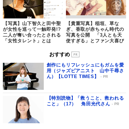
【写真】山下智久と田中聖
【貴重写真】稲垣、草な
が女性を巡って一触即発!?
ぎ、香取が赤ちゃん時代の
二人が奪い合ったとされる
写真を公開 「3人とも天
「女性タレント」とは
使すぎる」とファン大喜び
おすすめ
創作にもリフレッシュにもガムを愛
用（ジャズピアニスト 山中千尋さ
ん）【LOTTE TIMES】
PR
【特別読物】「救うこと、救われる
こと」（17） 角田光代さん
PR