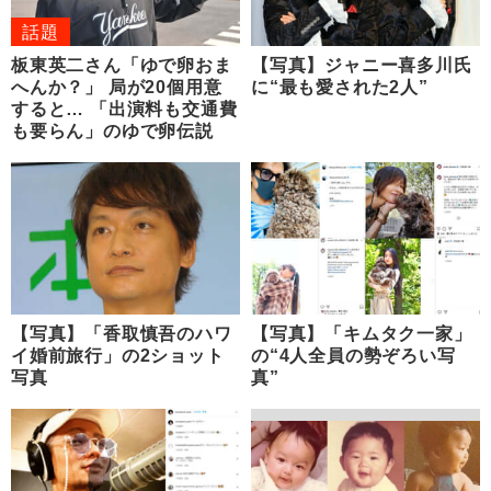
話題
板東英二さん「ゆで卵おま
【写真】ジャニー喜多川氏
へんか？」 局が20個用意
に“最も愛された2人”
すると… 「出演料も交通費
も要らん」のゆで卵伝説
【写真】「香取慎吾のハワ
【写真】「キムタク一家」
イ婚前旅行」の2ショット
の“4人全員の勢ぞろい写
写真
真”