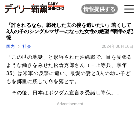
情報提供する
「許されるなら、戦死した夫の後を追いたい」若くして
3人の子のシングルマザーになった女性の絶望 #戦争の記
憶
国内
社会
2024年08月16日
「この世の地獄」と形容された沖縄戦で、目を見張る
ような働きをみせた松倉秀郎さん（＝上等兵、享年
35）は米軍の反撃に遭い、最愛の妻と3人の幼い子ど
もを郷里に残して命を落とす。
その後、日本はポツダム宣言を受諾し降伏。...
Advertisement