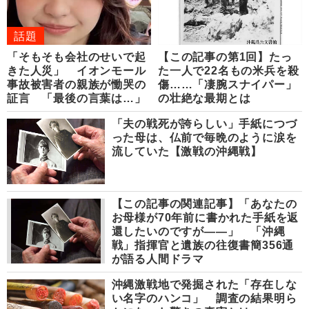
話題
「そもそも会社のせいで起
【この記事の第1回】たっ
きた人災」 イオンモール
た一人で22名もの米兵を殺
事故被害者の親族が慟哭の
傷……「凄腕スナイパー」
証言 「最後の言葉は…」
の壮絶な最期とは
「夫の戦死が誇らしい」手紙につづ
った母は、仏前で毎晩のように涙を
流していた【激戦の沖縄戦】
【この記事の関連記事】「あなたの
お母様が70年前に書かれた手紙を返
還したいのですが――」 「沖縄
戦」指揮官と遺族の往復書簡356通
が語る人間ドラマ
沖縄激戦地で発掘された「存在しな
い名字のハンコ」 調査の結果明ら