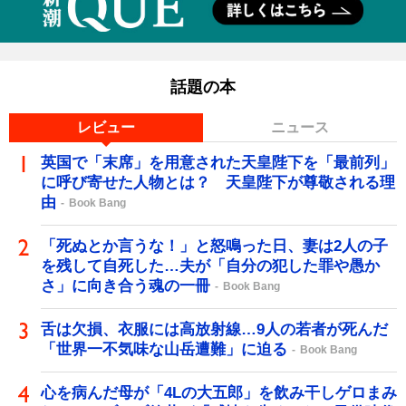
話題の本
レビュー
ニュース
英国で「末席」を用意された天皇陛下を「最前列」
に呼び寄せた人物とは？ 天皇陛下が尊敬される理
由
Book Bang
「死ぬとか言うな！」と怒鳴った日、妻は2人の子
を残して自死した…夫が「自分の犯した罪や愚か
さ」に向き合う魂の一冊
Book Bang
舌は欠損、衣服には高放射線…9人の若者が死んだ
「世界一不気味な山岳遭難」に迫る
Book Bang
心を病んだ母が「4Lの大五郎」を飲み干しゲロまみ