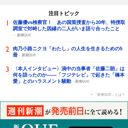
注目トピック
佐藤優vs検察官！ あの国策捜査から20年、特捜取
調室で対峙した因縁の二人がいま語り合ったこと
新潮QUE
肉乃小路ニクヨ「わたし」の人生を生きるための5
冊
新潮QUE
〈本人インタビュー〉渦中の当事者「佐藤二朗」は
何を語ったのか――「フジテレビ」で起きた「橋本
愛」とのハラスメント騒動
新潮QUE
「新潮QUE」とは？