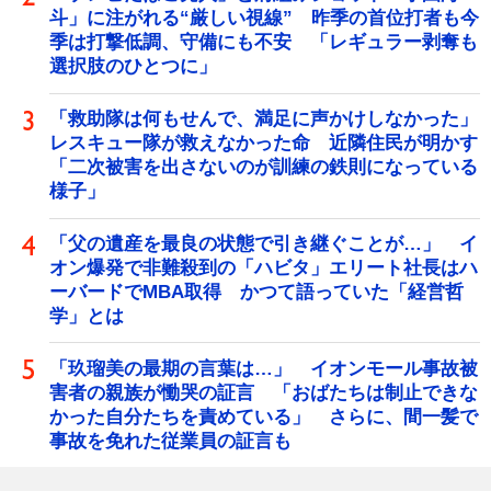
斗」に注がれる“厳しい視線” 昨季の首位打者も今
季は打撃低調、守備にも不安 「レギュラー剥奪も
選択肢のひとつに」
「救助隊は何もせんで、満足に声かけしなかった」
レスキュー隊が救えなかった命 近隣住民が明かす
「二次被害を出さないのが訓練の鉄則になっている
様子」
「父の遺産を最良の状態で引き継ぐことが…」 イ
オン爆発で非難殺到の「ハビタ」エリート社長はハ
ーバードでMBA取得 かつて語っていた「経営哲
学」とは
「玖瑠美の最期の言葉は…」 イオンモール事故被
害者の親族が慟哭の証言 「おばたちは制止できな
かった自分たちを責めている」 さらに、間一髪で
事故を免れた従業員の証言も