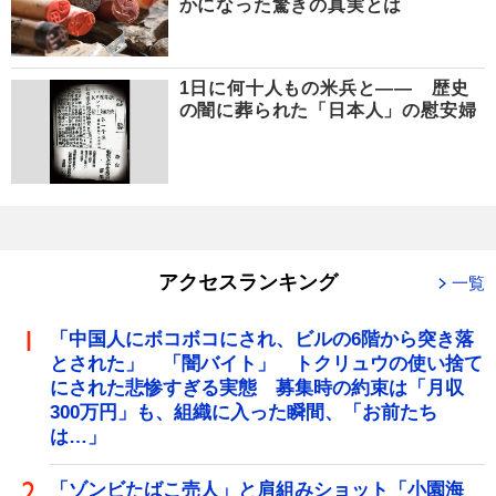
かになった驚きの真実とは
1日に何十人もの米兵と―― 歴史
の闇に葬られた「日本人」の慰安婦
アクセスランキング
一覧
「中国人にボコボコにされ、ビルの6階から突き落
とされた」 「闇バイト」 トクリュウの使い捨て
にされた悲惨すぎる実態 募集時の約束は「月収
300万円」も、組織に入った瞬間、「お前たち
は…」
「ゾンビたばこ売人」と肩組みショット「小園海