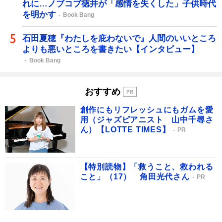
れに…ノブコブ徳井が「感情を失くした」子供時代
を明かす
Book Bang
石田夏穂『わたしを庇わないで』人間のいいところ
よりも悪いところを書きたい【インタビュー】
Book Bang
おすすめ
創作にもリフレッシュにもガムを愛
用（ジャズピアニスト 山中千尋さ
ん）【LOTTE TIMES】
PR
【特別読物】「救うこと、救われる
こと」（17） 角田光代さん
PR