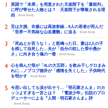
英国で「末席」を用意された天皇陛下を「最前列」
に呼び寄せた人物とは？ 天皇陛下が尊敬される理
由
Book Bang
舌は欠損、衣服には高放射線…9人の若者が死んだ
「世界一不気味な山岳遭難」に迫る
Book Bang
「死ぬとか言うな！」と怒鳴った日、妻は2人の子
を残して自死した…夫が「自分の犯した罪や愚か
さ」に向き合う魂の一冊
Book Bang
心を病んだ母が「4Lの大五郎」を飲み干しゲロまみ
れに…ノブコブ徳井が「感情を失くした」子供時代
を明かす
Book Bang
今思い出しても涙が出そう…「明石家さんま」のカ
ッコよすぎる一言とは？ 「電波少年」伝説のプロ
デューサーによる『人間・明石家さんま』評
Book Bang