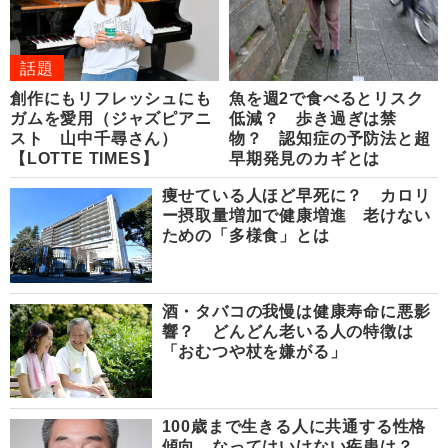
話題
創作にもリフレッシュにも
魚を週2で食べるとリスク
ガムを愛用（ジャズピアニ
低減？ 歩き過ぎは禁
スト 山中千尋さん）
物？ 認知症の予防法と超
【LOTTE TIMES】
早期発見のカギとは
痩せている人ほど早死に？ カロリ
ー摂取量増加で健康増進 老けない
ための「多様食」とは
酒・タバコの我慢は健康寿命に悪影
響？ どんどん老いる人の特徴は
「おむつや杖を嫌がる」
100歳まで生きる人に共通する性格
傾向、なってはいけない疾患は？