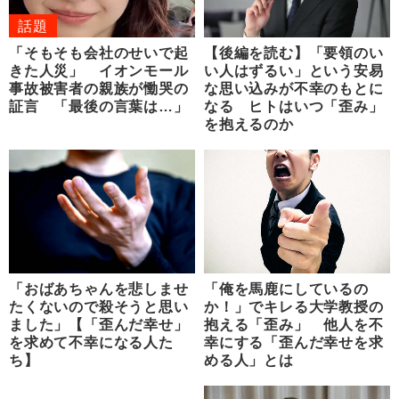
話題
「そもそも会社のせいで起
【後編を読む】「要領のい
きた人災」 イオンモール
い人はずるい」という安易
事故被害者の親族が慟哭の
な思い込みが不幸のもとに
証言 「最後の言葉は…」
なる ヒトはいつ「歪み」
を抱えるのか
「おばあちゃんを悲しませ
「俺を馬鹿にしているの
たくないので殺そうと思い
か！」でキレる大学教授の
ました」【「歪んだ幸せ」
抱える「歪み」 他人を不
を求めて不幸になる人た
幸にする「歪んだ幸せを求
ち】
める人」とは