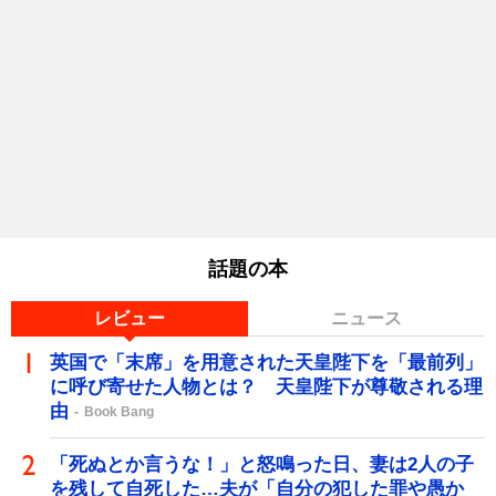
話題の本
レビュー
ニュース
英国で「末席」を用意された天皇陛下を「最前列」
に呼び寄せた人物とは？ 天皇陛下が尊敬される理
由
Book Bang
「死ぬとか言うな！」と怒鳴った日、妻は2人の子
を残して自死した…夫が「自分の犯した罪や愚か