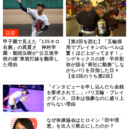
話題
甲子園で見えた「135キロ
【第2回を読む】「五輪採
右腕」の異質さ 神村学
用でブレイキンのレベルは
園・龍頭汰樹が“公立進学
驚くほど上がってます！」
校の雄”東筑打線を翻弄し
シゲキックスの姉・半井彩
た理由
弥が語る“商社に勤務”しな
がらパリを目指した日々
【全2回のうち第2回】
「インタビューを申し込んだら金銭
を要求されて…」パリ五輪・ブレイ
クダンス、日本は強豪なのに盛り上
がらない理由
なぜ体操協会はヒロイン「田中理
恵」を出入り禁止にしたのか？