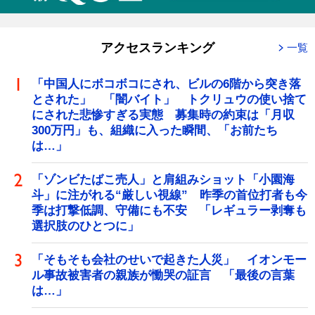
アクセスランキング
一覧
「中国人にボコボコにされ、ビルの6階から突き落
とされた」 「闇バイト」 トクリュウの使い捨て
にされた悲惨すぎる実態 募集時の約束は「月収
300万円」も、組織に入った瞬間、「お前たち
は…」
「ゾンビたばこ売人」と肩組みショット「小園海
斗」に注がれる“厳しい視線” 昨季の首位打者も今
季は打撃低調、守備にも不安 「レギュラー剥奪も
選択肢のひとつに」
「そもそも会社のせいで起きた人災」 イオンモー
ル事故被害者の親族が慟哭の証言 「最後の言葉
は…」