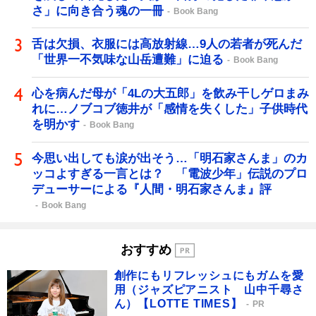
さ」に向き合う魂の一冊
Book Bang
舌は欠損、衣服には高放射線…9人の若者が死んだ
「世界一不気味な山岳遭難」に迫る
Book Bang
心を病んだ母が「4Lの大五郎」を飲み干しゲロまみ
れに…ノブコブ徳井が「感情を失くした」子供時代
を明かす
Book Bang
今思い出しても涙が出そう…「明石家さんま」のカ
ッコよすぎる一言とは？ 「電波少年」伝説のプロ
デューサーによる『人間・明石家さんま』評
Book Bang
おすすめ
創作にもリフレッシュにもガムを愛
用（ジャズピアニスト 山中千尋さ
ん）【LOTTE TIMES】
PR