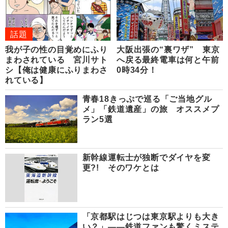
話題
我が子の性の目覚めにふり
大阪出張の“裏ワザ” 東京
まわされている 宮川サト
へ戻る最終電車は何と午前
シ【俺は健康にふりまわさ
0時34分！
れている】
青春18きっぷで巡る「ご当地グル
メ」「鉄道遺産」の旅 オススメプ
ラン5選
新幹線運転士が独断でダイヤを変
更?! そのワケとは
「京都駅はじつは東京駅よりも大き
い？」――鉄道ファンも驚くミステ