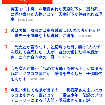
英国で「末席」を用意された天皇陛下を「最前列」
に呼び寄せた人物とは？ 天皇陛下が尊敬される理
由
Book Bang
舌は欠損、衣服には高放射線…9人の若者が死んだ
「世界一不気味な山岳遭難」に迫る
Book Bang
「死ぬとか言うな！」と怒鳴った日、妻は2人の子
を残して自死した…夫が「自分の犯した罪や愚か
さ」に向き合う魂の一冊
Book Bang
心を病んだ母が「4Lの大五郎」を飲み干しゲロまみ
れに…ノブコブ徳井が「感情を失くした」子供時代
を明かす
Book Bang
今思い出しても涙が出そう…「明石家さんま」のカ
ッコよすぎる一言とは？ 「電波少年」伝説のプロ
デューサーによる『人間・明石家さんま』評