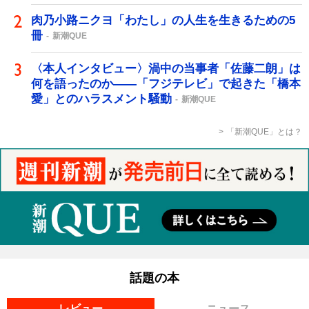
肉乃小路ニクヨ「わたし」の人生を生きるための5
冊
新潮QUE
〈本人インタビュー〉渦中の当事者「佐藤二朗」は
何を語ったのか――「フジテレビ」で起きた「橋本
愛」とのハラスメント騒動
新潮QUE
「新潮QUE」とは？
話題の本
レビュー
ニュース