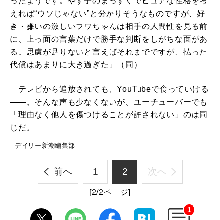
ったようです。やす子のまっすぐでピュアな性格を考
えれば“ウソじゃない”と分かりそうなものですが、好
き・嫌いの激しいフワちゃんは相手の人間性を見る前
に、上っ面の言葉だけで勝手な判断をしがちな面があ
る。思慮が足りないと言えばそれまでですが、払った
代償はあまりに大き過ぎた」（同）
テレビから追放されても、YouTubeで食っていける
――。そんな声も少なくないが、ユーチューバーでも
「理由なく他人を傷つけることが許されない」のは同
じだ。
デイリー新潮編集部
前へ
1
2
次へ
[2/2ページ]
1