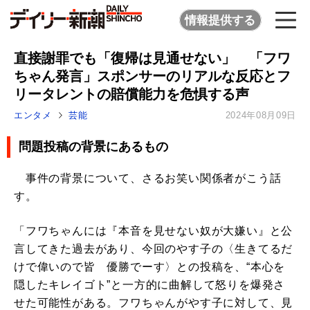
情報提供する
直接謝罪でも「復帰は見通せない」 「フワ
ちゃん発言」スポンサーのリアルな反応とフ
リータレントの賠償能力を危惧する声
エンタメ
芸能
2024年08月09日
問題投稿の背景にあるもの
事件の背景について、さるお笑い関係者がこう話
す。
「フワちゃんには『本音を見せない奴が大嫌い』と公
言してきた過去があり、今回のやす子の〈生きてるだ
けで偉いので皆 優勝でーす〉との投稿を、“本心を
隠したキレイゴト”と一方的に曲解して怒りを爆発さ
せた可能性がある。フワちゃんがやす子に対して、見