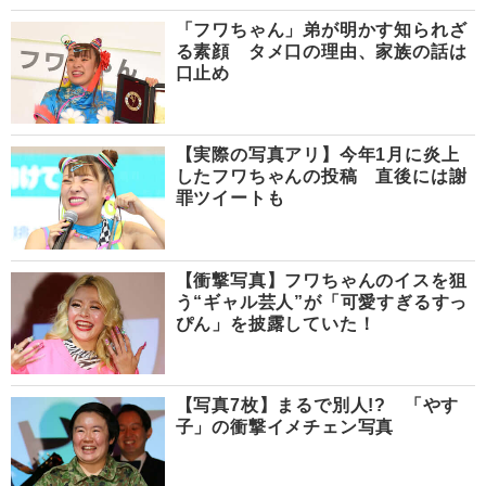
「フワちゃん」弟が明かす知られざ
る素顔 タメ口の理由、家族の話は
口止め
【実際の写真アリ】今年1月に炎上
したフワちゃんの投稿 直後には謝
罪ツイートも
【衝撃写真】フワちゃんのイスを狙
う“ギャル芸人”が「可愛すぎるすっ
ぴん」を披露していた！
【写真7枚】まるで別人!? 「やす
子」の衝撃イメチェン写真