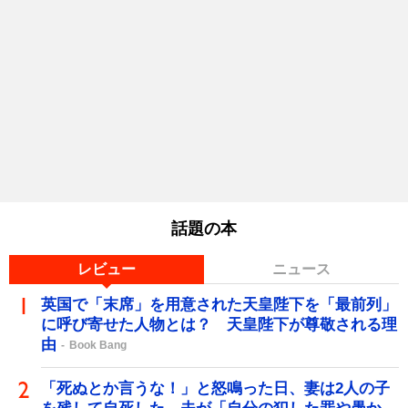
話題の本
レビュー
ニュース
英国で「末席」を用意された天皇陛下を「最前列」
に呼び寄せた人物とは？ 天皇陛下が尊敬される理
由
Book Bang
「死ぬとか言うな！」と怒鳴った日、妻は2人の子