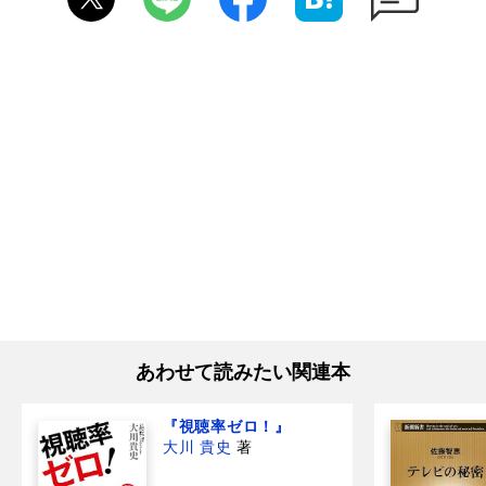
あわせて読みたい関連本
『視聴率ゼロ！』
大川 貴史
著