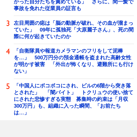
かった自分たちを責めている」 さらに、間一髪で
事故を免れた従業員の証言も
左目周囲の痣は「脳の動脈が破れ、その血が溜まっ
ていた」 09年に孤独死「大原麗子さん」、死の間
際に何が起きていたのか
「自衛隊員や報道カメラマンのフリをして泥棒
を…」 500万円分の預金通帳を盗まれた高齢女性
が明かす被害 「外出が怖くなり、避難所にも行け
ない」
「中国人にボコボコにされ、ビルの6階から突き落
とされた」 「闇バイト」 トクリュウの使い捨て
にされた悲惨すぎる実態 募集時の約束は「月収
300万円」も、組織に入った瞬間、「お前たち
は…」