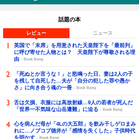
話題の本
レビュー
ニュース
英国で「末席」を用意された天皇陛下を「最前列」
に呼び寄せた人物とは？ 天皇陛下が尊敬される理
由
Book Bang
「死ぬとか言うな！」と怒鳴った日、妻は2人の子
を残して自死した…夫が「自分の犯した罪や愚か
さ」に向き合う魂の一冊
Book Bang
舌は欠損、衣服には高放射線…9人の若者が死んだ
「世界一不気味な山岳遭難」に迫る
Book Bang
心を病んだ母が「4Lの大五郎」を飲み干しゲロまみ
れに…ノブコブ徳井が「感情を失くした」子供時代
を明かす
Book Bang