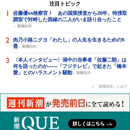
注目トピック
佐藤優vs検察官！ あの国策捜査から20年、特捜取
調室で対峙した因縁の二人がいま語り合ったこと
新潮QUE
肉乃小路ニクヨ「わたし」の人生を生きるための5
冊
新潮QUE
〈本人インタビュー〉渦中の当事者「佐藤二朗」は
何を語ったのか――「フジテレビ」で起きた「橋本
愛」とのハラスメント騒動
新潮QUE
「新潮QUE」とは？