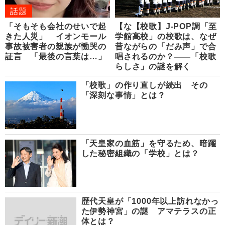
話題
「そもそも会社のせいで起
【な【校歌】J-POP調「至
きた人災」 イオンモール
学館高校」の校歌は、なぜ
事故被害者の親族が慟哭の
昔ながらの「だみ声」で合
証言 「最後の言葉は…」
唱されるのか？――「校歌
らしさ」の謎を解く
「校歌」の作り直しが続出 その
「深刻な事情」とは？
「天皇家の血筋」を守るため、暗躍
した秘密組織の「学校」とは？
歴代天皇が「1000年以上訪れなかっ
た伊勢神宮」の謎 アマテラスの正
体とは？